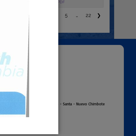
PDF
…
❮
1
2
3
4
5
22
❯
egional El Pacifico
ención:
es: 8:00 am a
17:00 pm
@subregionpac
ifico.gob.pe
ro. 130 Urb. Buenos Air
es - Ancash - Santa - Nuevo Chimbote