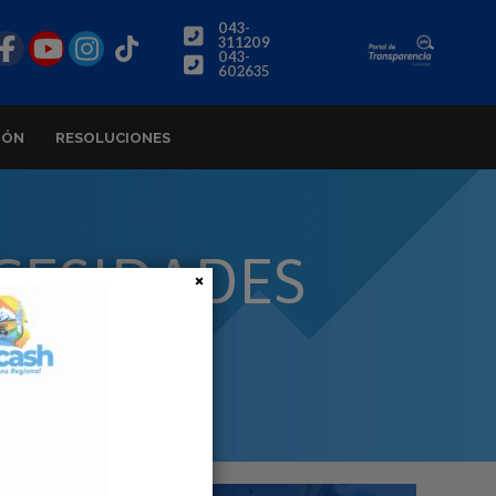
043-
311209
043-
602635
IÓN
RESOLUCIONES
CESIDADES