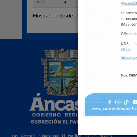
2026
4
APROBACIÓN DE MO
Mostrando desde 1 hasta 10 de 220 registros
Enlac
Las Gerencia Subregional El Pacifico, es un órgano