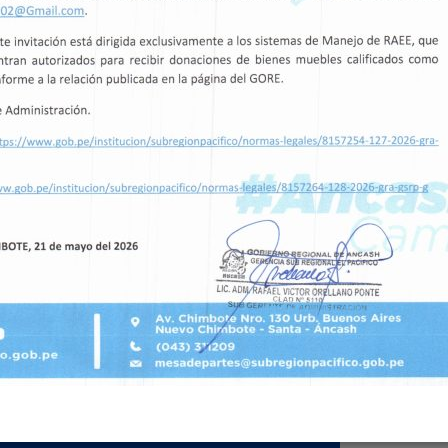
DIFICACIONES AL CUADRO MULTIANUAL DE NECESIDADES N° 09
es De Interés
Síguenos
Inicio
Gerencia
Sub
R
Horarios de At
Organigr
ama
Lunes a Viern
mesadepartes
Documentos de Gestión
Av. Chimbote N
Misión y Visión