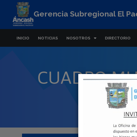
Gerencia Subregional El Pac
INICIO
NOTICIAS
NOSOTROS
DIRECTORIO
CUADRO MU