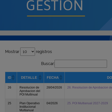
GESTIÓN
Mostrar
registros
Buscar:
ID
DETALLE
FECHA
DO
26
Resolucion de
28/04/2026
26. Resolucion de Aprobacion de
Aprobacion del
POI Multinual
25
Plan Operativo
04/2026
25. POI Multianual 2027-2029
Institucional
Multianual