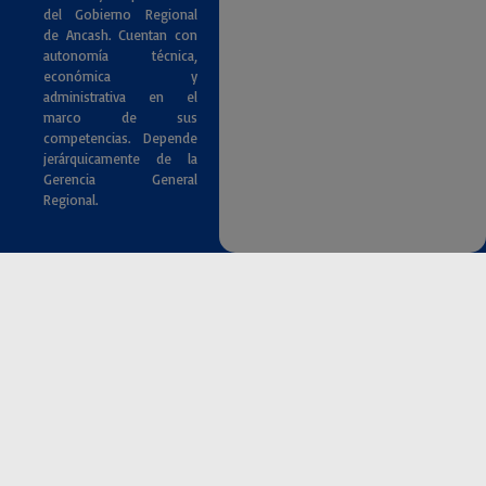
del Gobierno Regional
de Ancash. Cuentan con
autonomía técnica,
económica y
administrativa en el
marco de sus
competencias. Depende
jerárquicamente de la
Gerencia General
Regional.