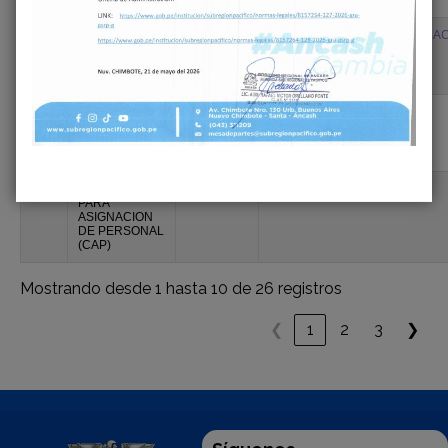
19
RESOLUCION
08/08/2024
19. RESOLUCION DE APROBAC
DE
APROBACION
DEL RIS
18
REGLAMENTO
08/08/2024
17. RIS
INTERNO DE
SERVIDORES
CIVILES - RIS
17
CUADRO
15/12/2011
17. CAP
PARA
ASIGNACION
DE PERSONAL
(CAP)
Mostrando desde 1 hasta 10 de 26 registros
❮
1
2
3
❯