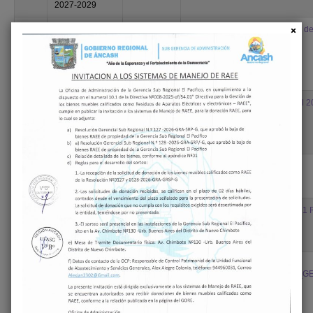
2027-2029
24
Fichas de
01/04/2026
24. Fichas de Implementacion de
Implementacion
de Acciones
Estrategicas
Institucionales
(AEI)
23
Seguimiento
03/2026
23. Seguimiento del POI Anual 
del Plan
Operativo
Institucional
Anual
22
Reporte de
25/03/2026
22. POR ANUAL 2025
Seguimiento
POI anual 2025
21
Resolución
10/11/2025
21. RD N 0018 2025 EF53.01 1 
Directoral
Lima, N° 0018-
2025-EF/53.01
20
RESOLUCION
15/04/2025
20.
GERENCAL
RESOLUCION_GERENCIAL_G
GENERAL
REGIONAL N°
236 - 2025 -
GRA- GGR