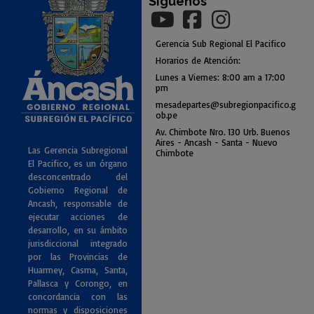
Síguenos
Gerencia
Sub
Regional El Pacifico
Horarios de Atención:
Lunes a Viernes: 8:00 am a
17:00
pm
mesadepartes@subregionpac
ifico.g
ob.pe
Av. Chimbote Nro. 130 Urb. Buenos
Air
es - Ancash - Santa - Nuevo
Las Gerencia Subregional
Chimbote
El Pacifico, es un órgano
desconcentrado del
Gobierno Regional de
Ancash, responsable de
ejecutar acciones de
desarrollo, en su ámbito
jurisdiccional integrado
por las Provincias de
Huarmey, Casma, Santa,
Pallasca y Corongo, en
concordancia con las
normas y disposiciones