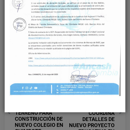
Share on Facebook
Share on Twitter
Next
PLANIFICACIÓN Y
Previous
ÁNCASH AVANZA:
DIÁLOGO: GERENCIA
VICEGOBERNADORA
SUBREGIONAL EL
LIDERA ENTREGA DE
PACÍFICO
TERRENO PARA
COORDINA
CONSTRUCCIÓN DE
DETALLES DE
NUEVO COLEGIO EN
NUEVO PROYECTO