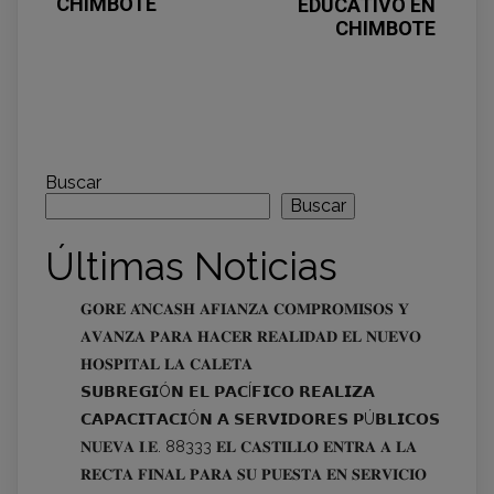
CHIMBOTE
EDUCATIVO EN
CHIMBOTE
Buscar
Buscar
Últimas Noticias
𝐆𝐎𝐑𝐄 𝐀́𝐍𝐂𝐀𝐒𝐇 𝐀𝐅𝐈𝐀𝐍𝐙𝐀 𝐂𝐎𝐌𝐏𝐑𝐎𝐌𝐈𝐒𝐎𝐒 𝐘
𝐀𝐕𝐀𝐍𝐙𝐀 𝐏𝐀𝐑𝐀 𝐇𝐀𝐂𝐄𝐑 𝐑𝐄𝐀𝐋𝐈𝐃𝐀𝐃 𝐄𝐋 𝐍𝐔𝐄𝐕𝐎
𝐇𝐎𝐒𝐏𝐈𝐓𝐀𝐋 𝐋𝐀 𝐂𝐀𝐋𝐄𝐓𝐀
𝗦𝗨𝗕𝗥𝗘𝗚𝗜Ó𝗡 𝗘𝗟 𝗣𝗔𝗖Í𝗙𝗜𝗖𝗢 𝗥𝗘𝗔𝗟𝗜𝗭𝗔
𝗖𝗔𝗣𝗔𝗖𝗜𝗧𝗔𝗖𝗜Ó𝗡 𝗔 𝗦𝗘𝗥𝗩𝗜𝗗𝗢𝗥𝗘𝗦 𝗣Ú𝗕𝗟𝗜𝗖𝗢𝗦
𝐍𝐔𝐄𝐕𝐀 𝐈.𝐄. 88333 𝐄𝐋 𝐂𝐀𝐒𝐓𝐈𝐋𝐋𝐎 𝐄𝐍𝐓𝐑𝐀 𝐀 𝐋𝐀
𝐑𝐄𝐂𝐓𝐀 𝐅𝐈𝐍𝐀𝐋 𝐏𝐀𝐑𝐀 𝐒𝐔 𝐏𝐔𝐄𝐒𝐓𝐀 𝐄𝐍 𝐒𝐄𝐑𝐕𝐈𝐂𝐈𝐎