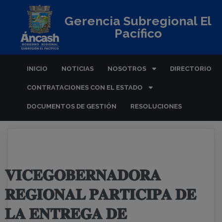
Gerencia Subregional El
Pacífico
INICIO
NOTICIAS
NOSOTROS
DIRECTORIO
CONTRATACIONES CON EL ESTADO
DOCUMENTOS DE GESTIÓN
RESOLUCIONES
𝐕𝐈𝐂𝐄𝐆𝐎𝐁𝐄𝐑𝐍𝐀𝐃𝐎𝐑𝐀
𝐑𝐄𝐆𝐈𝐎𝐍𝐀𝐋 𝐏𝐀𝐑𝐓𝐈𝐂𝐈𝐏𝐀 𝐃𝐄
𝐋𝐀 𝐄𝐍𝐓𝐑𝐄𝐆𝐀 𝐃𝐄