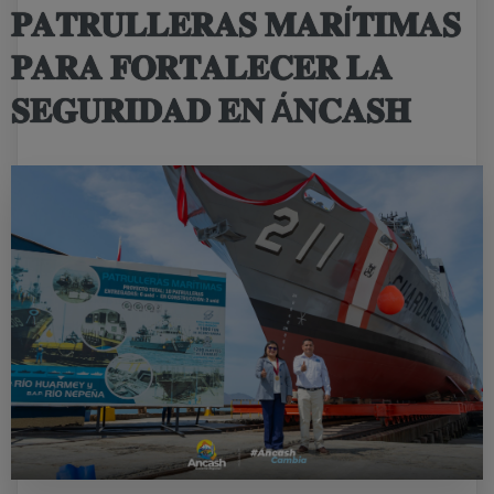
𝐏𝐀𝐓𝐑𝐔𝐋𝐋𝐄𝐑𝐀𝐒 𝐌𝐀𝐑Í𝐓𝐈𝐌𝐀𝐒
𝐏𝐀𝐑𝐀 𝐅𝐎𝐑𝐓𝐀𝐋𝐄𝐂𝐄𝐑 𝐋𝐀
𝐒𝐄𝐆𝐔𝐑𝐈𝐃𝐀𝐃 𝐄𝐍 Á𝐍𝐂𝐀𝐒𝐇