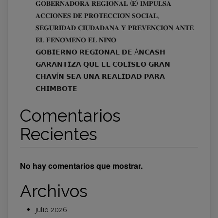
𝐆𝐎𝐁𝐄𝐑𝐍𝐀𝐃𝐎𝐑𝐀 𝐑𝐄𝐆𝐈𝐎𝐍𝐀𝐋 (𝐄) 𝐈𝐌𝐏𝐔𝐋𝐒𝐀
𝐀𝐂𝐂𝐈𝐎𝐍𝐄𝐒 𝐃𝐄 𝐏𝐑𝐎𝐓𝐄𝐂𝐂𝐈𝐎́𝐍 𝐒𝐎𝐂𝐈𝐀𝐋,
𝐒𝐄𝐆𝐔𝐑𝐈𝐃𝐀𝐃 𝐂𝐈𝐔𝐃𝐀𝐃𝐀𝐍𝐀 𝐘 𝐏𝐑𝐄𝐕𝐄𝐍𝐂𝐈𝐎́𝐍 𝐀𝐍𝐓𝐄
𝐄𝐋 𝐅𝐄𝐍𝐎́𝐌𝐄𝐍𝐎 𝐄𝐋 𝐍𝐈𝐍̃𝐎
𝗚𝗢𝗕𝗜𝗘𝗥𝗡𝗢 𝗥𝗘𝗚𝗜𝗢𝗡𝗔𝗟 𝗗𝗘 Á𝗡𝗖𝗔𝗦𝗛
𝗚𝗔𝗥𝗔𝗡𝗧𝗜𝗭𝗔 𝗤𝗨𝗘 𝗘𝗟 𝗖𝗢𝗟𝗜𝗦𝗘𝗢 𝗚𝗥𝗔𝗡
𝗖𝗛𝗔𝗩Í𝗡 𝗦𝗘𝗔 𝗨𝗡𝗔 𝗥𝗘𝗔𝗟𝗜𝗗𝗔𝗗 𝗣𝗔𝗥𝗔
𝗖𝗛𝗜𝗠𝗕𝗢𝗧𝗘
Comentarios
Recientes
No hay comentarios que mostrar.
Archivos
julio 2026