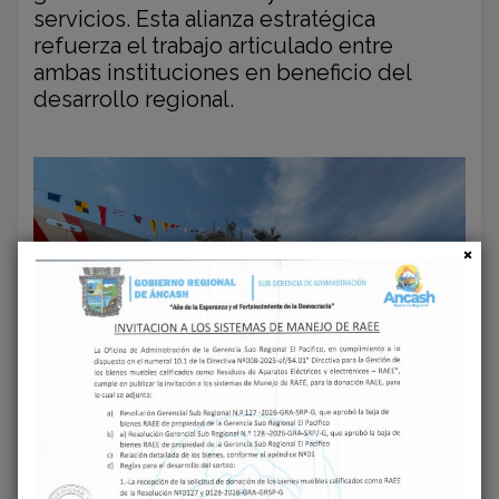
servicios. Esta alianza estratégica
refuerza el trabajo articulado entre
ambas instituciones en beneficio del
desarrollo regional.
‹
›