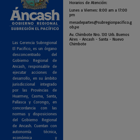
Horarios de Atención:
Lunes a Viernes: 8:00 am a
17:00
pm
mesadepartes@subregionpac
ifico.g
ob.pe
Av. Chimbote Nro. 130 Urb. Buenos
Air
es - Ancash - Santa - Nuevo
Las Gerencia Subregional
Chimbote
El Pacifico, es un órgano
desconcentrado del
Gobierno Regional de
Ancash, responsable de
ejecutar acciones de
desarrollo, en su ámbito
jurisdiccional integrado
por las Provincias de
Huarmey, Casma, Santa,
Pallasca y Corongo, en
concordancia con las
normas y disposiciones
del Gobierno Regional
de Ancash. Cuentan con
autonomía técnica,
económica y