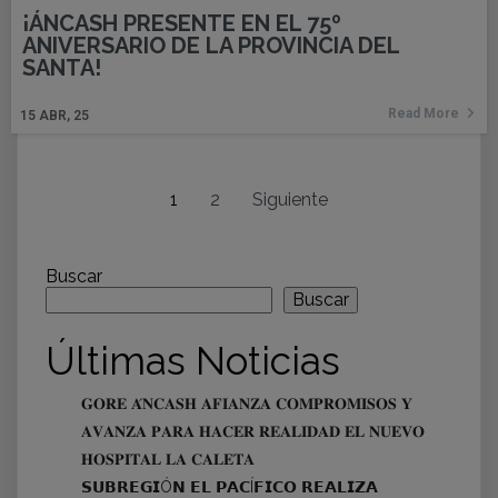
¡ÁNCASH PRESENTE EN EL 75º
ANIVERSARIO DE LA PROVINCIA DEL
SANTA!
Read More
15
ABR, 25
1
2
Siguiente
Buscar
Buscar
Últimas Noticias
𝐆𝐎𝐑𝐄 𝐀́𝐍𝐂𝐀𝐒𝐇 𝐀𝐅𝐈𝐀𝐍𝐙𝐀 𝐂𝐎𝐌𝐏𝐑𝐎𝐌𝐈𝐒𝐎𝐒 𝐘
𝐀𝐕𝐀𝐍𝐙𝐀 𝐏𝐀𝐑𝐀 𝐇𝐀𝐂𝐄𝐑 𝐑𝐄𝐀𝐋𝐈𝐃𝐀𝐃 𝐄𝐋 𝐍𝐔𝐄𝐕𝐎
𝐇𝐎𝐒𝐏𝐈𝐓𝐀𝐋 𝐋𝐀 𝐂𝐀𝐋𝐄𝐓𝐀
𝗦𝗨𝗕𝗥𝗘𝗚𝗜Ó𝗡 𝗘𝗟 𝗣𝗔𝗖Í𝗙𝗜𝗖𝗢 𝗥𝗘𝗔𝗟𝗜𝗭𝗔