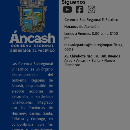
Síguenos
Gerencia
Sub
Regional El Pacifico
Horarios de Atención:
Lunes a Viernes: 8:00 am a
17:00
pm
mesadepartes@subregionpac
ifico.g
ob.pe
Av. Chimbote Nro. 130 Urb. Buenos
Air
es - Ancash - Santa - Nuevo
Las Gerencia Subregional
Chimbote
El Pacifico, es un órgano
desconcentrado del
Gobierno Regional de
Ancash, responsable de
ejecutar acciones de
desarrollo, en su ámbito
jurisdiccional integrado
por las Provincias de
Huarmey, Casma, Santa,
Pallasca y Corongo, en
concordancia con las
normas y disposiciones