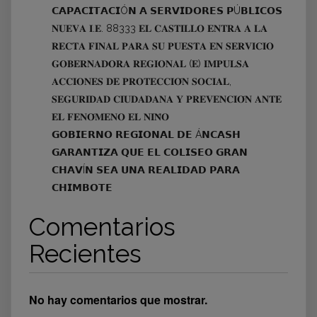
𝗖𝗔𝗣𝗔𝗖𝗜𝗧𝗔𝗖𝗜Ó𝗡 𝗔 𝗦𝗘𝗥𝗩𝗜𝗗𝗢𝗥𝗘𝗦 𝗣Ú𝗕𝗟𝗜𝗖𝗢𝗦
𝐍𝐔𝐄𝐕𝐀 𝐈.𝐄. 88333 𝐄𝐋 𝐂𝐀𝐒𝐓𝐈𝐋𝐋𝐎 𝐄𝐍𝐓𝐑𝐀 𝐀 𝐋𝐀
𝐑𝐄𝐂𝐓𝐀 𝐅𝐈𝐍𝐀𝐋 𝐏𝐀𝐑𝐀 𝐒𝐔 𝐏𝐔𝐄𝐒𝐓𝐀 𝐄𝐍 𝐒𝐄𝐑𝐕𝐈𝐂𝐈𝐎
𝐆𝐎𝐁𝐄𝐑𝐍𝐀𝐃𝐎𝐑𝐀 𝐑𝐄𝐆𝐈𝐎𝐍𝐀𝐋 (𝐄) 𝐈𝐌𝐏𝐔𝐋𝐒𝐀
𝐀𝐂𝐂𝐈𝐎𝐍𝐄𝐒 𝐃𝐄 𝐏𝐑𝐎𝐓𝐄𝐂𝐂𝐈𝐎́𝐍 𝐒𝐎𝐂𝐈𝐀𝐋,
𝐒𝐄𝐆𝐔𝐑𝐈𝐃𝐀𝐃 𝐂𝐈𝐔𝐃𝐀𝐃𝐀𝐍𝐀 𝐘 𝐏𝐑𝐄𝐕𝐄𝐍𝐂𝐈𝐎́𝐍 𝐀𝐍𝐓𝐄
𝐄𝐋 𝐅𝐄𝐍𝐎́𝐌𝐄𝐍𝐎 𝐄𝐋 𝐍𝐈𝐍̃𝐎
𝗚𝗢𝗕𝗜𝗘𝗥𝗡𝗢 𝗥𝗘𝗚𝗜𝗢𝗡𝗔𝗟 𝗗𝗘 Á𝗡𝗖𝗔𝗦𝗛
𝗚𝗔𝗥𝗔𝗡𝗧𝗜𝗭𝗔 𝗤𝗨𝗘 𝗘𝗟 𝗖𝗢𝗟𝗜𝗦𝗘𝗢 𝗚𝗥𝗔𝗡
𝗖𝗛𝗔𝗩Í𝗡 𝗦𝗘𝗔 𝗨𝗡𝗔 𝗥𝗘𝗔𝗟𝗜𝗗𝗔𝗗 𝗣𝗔𝗥𝗔
𝗖𝗛𝗜𝗠𝗕𝗢𝗧𝗘
Comentarios
Recientes
No hay comentarios que mostrar.