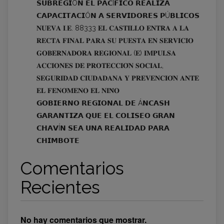
𝗦𝗨𝗕𝗥𝗘𝗚𝗜Ó𝗡 𝗘𝗟 𝗣𝗔𝗖Í𝗙𝗜𝗖𝗢 𝗥𝗘𝗔𝗟𝗜𝗭𝗔
𝗖𝗔𝗣𝗔𝗖𝗜𝗧𝗔𝗖𝗜Ó𝗡 𝗔 𝗦𝗘𝗥𝗩𝗜𝗗𝗢𝗥𝗘𝗦 𝗣Ú𝗕𝗟𝗜𝗖𝗢𝗦
𝐍𝐔𝐄𝐕𝐀 𝐈.𝐄. 88333 𝐄𝐋 𝐂𝐀𝐒𝐓𝐈𝐋𝐋𝐎 𝐄𝐍𝐓𝐑𝐀 𝐀 𝐋𝐀
𝐑𝐄𝐂𝐓𝐀 𝐅𝐈𝐍𝐀𝐋 𝐏𝐀𝐑𝐀 𝐒𝐔 𝐏𝐔𝐄𝐒𝐓𝐀 𝐄𝐍 𝐒𝐄𝐑𝐕𝐈𝐂𝐈𝐎
𝐆𝐎𝐁𝐄𝐑𝐍𝐀𝐃𝐎𝐑𝐀 𝐑𝐄𝐆𝐈𝐎𝐍𝐀𝐋 (𝐄) 𝐈𝐌𝐏𝐔𝐋𝐒𝐀
𝐀𝐂𝐂𝐈𝐎𝐍𝐄𝐒 𝐃𝐄 𝐏𝐑𝐎𝐓𝐄𝐂𝐂𝐈𝐎́𝐍 𝐒𝐎𝐂𝐈𝐀𝐋,
𝐒𝐄𝐆𝐔𝐑𝐈𝐃𝐀𝐃 𝐂𝐈𝐔𝐃𝐀𝐃𝐀𝐍𝐀 𝐘 𝐏𝐑𝐄𝐕𝐄𝐍𝐂𝐈𝐎́𝐍 𝐀𝐍𝐓𝐄
𝐄𝐋 𝐅𝐄𝐍𝐎́𝐌𝐄𝐍𝐎 𝐄𝐋 𝐍𝐈𝐍̃𝐎
𝗚𝗢𝗕𝗜𝗘𝗥𝗡𝗢 𝗥𝗘𝗚𝗜𝗢𝗡𝗔𝗟 𝗗𝗘 Á𝗡𝗖𝗔𝗦𝗛
𝗚𝗔𝗥𝗔𝗡𝗧𝗜𝗭𝗔 𝗤𝗨𝗘 𝗘𝗟 𝗖𝗢𝗟𝗜𝗦𝗘𝗢 𝗚𝗥𝗔𝗡
𝗖𝗛𝗔𝗩Í𝗡 𝗦𝗘𝗔 𝗨𝗡𝗔 𝗥𝗘𝗔𝗟𝗜𝗗𝗔𝗗 𝗣𝗔𝗥𝗔
𝗖𝗛𝗜𝗠𝗕𝗢𝗧𝗘
Comentarios
Recientes
No hay comentarios que mostrar.