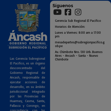
Síguenos
Gerencia
Sub
Regional El Pacifico
Horarios de Atención:
Lunes a Viernes: 8:00 am a
17:00
pm
mesadepartes@subregionpac
ifico.g
ob.pe
Av. Chimbote Nro. 130 Urb. Buenos
Air
es - Ancash - Santa - Nuevo
Las Gerencia Subregional
Chimbote
El Pacifico, es un órgano
desconcentrado del
Gobierno Regional de
Ancash, responsable de
ejecutar acciones de
desarrollo, en su ámbito
jurisdiccional integrado
por las Provincias de
Huarmey, Casma, Santa,
Pallasca y Corongo, en
concordancia con las