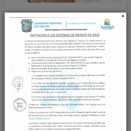
Share on Facebook
Share on Twitter
Previous
Next
GERENCIA
GERENTE
SUBREGIONAL EL
SUBREGIONAL EL
PACÍFICO INFORMA
PACÍFICO
A
COORDINA CON
REPRESENTANTES
DIRECTORA DEL