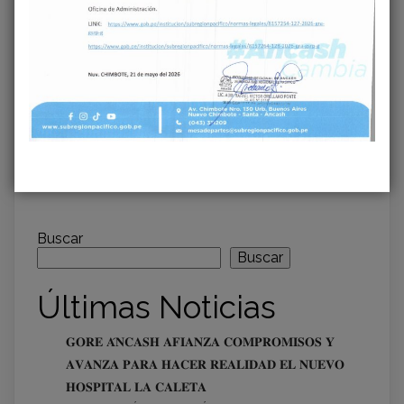
DEL COLEGIO JOSÉ
COLEGIO LAS
GÁLVEZ DE
AMÉRICAS DE
CHIMBOTE SOBRE
CHIMBOTE PARA
AVANCES DEL
COLABORACIÓN EN
PROYECTO DE
PROYECTO DE
CONSTRUCCIÓN
CONSTRUCCIÓN
Buscar
Buscar
Últimas Noticias
𝐆𝐎𝐑𝐄 𝐀́𝐍𝐂𝐀𝐒𝐇 𝐀𝐅𝐈𝐀𝐍𝐙𝐀 𝐂𝐎𝐌𝐏𝐑𝐎𝐌𝐈𝐒𝐎𝐒 𝐘
𝐀𝐕𝐀𝐍𝐙𝐀 𝐏𝐀𝐑𝐀 𝐇𝐀𝐂𝐄𝐑 𝐑𝐄𝐀𝐋𝐈𝐃𝐀𝐃 𝐄𝐋 𝐍𝐔𝐄𝐕𝐎
𝐇𝐎𝐒𝐏𝐈𝐓𝐀𝐋 𝐋𝐀 𝐂𝐀𝐋𝐄𝐓𝐀