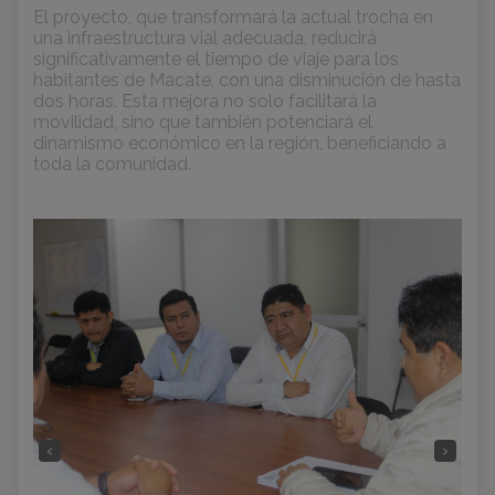
El proyecto, que transformará la actual trocha en
una infraestructura vial adecuada, reducirá
significativamente el tiempo de viaje para los
habitantes de Macate, con una disminución de hasta
dos horas. Esta mejora no solo facilitará la
movilidad, sino que también potenciará el
dinamismo económico en la región, beneficiando a
toda la comunidad.
‹
›