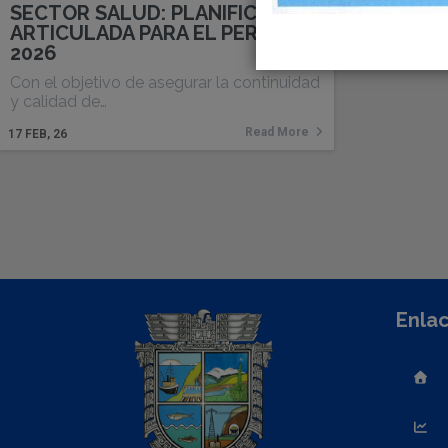
SECTOR SALUD: PLANIFICACIÓN
ARTICULADA PARA EL PERIODO
2026
Con el objetivo de asegurar la continuidad
y calidad de…
Read More
17
FEB, 26
Enlac