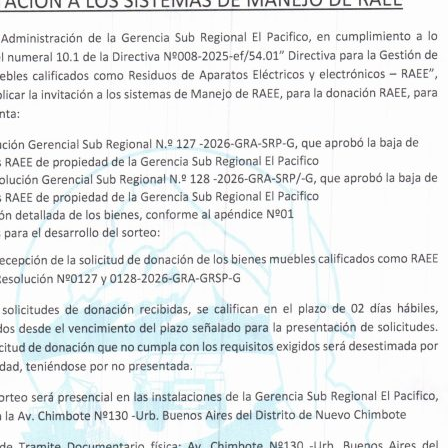
ón El Pacífico evalúa
EDUCACIÓN TÉC
proyecto para
RUMBO Y DECIS
zar el IESTP Casma tras
El Gobierno Regional
s
de la Gerencia…
a Subregional El Pacífico realizó
17
FEB, 26
a de campo…
Read More