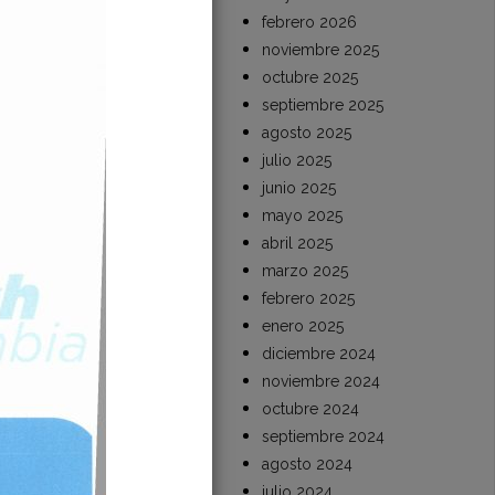
febrero 2026
LSA EL
noviembre 2025
L VALLE DE
octubre 2025
septiembre 2025
al El Pacífico
agosto 2025
n del canal…
julio 2025
Read More
junio 2025
mayo 2025
abril 2025
marzo 2025
febrero 2025
enero 2025
diciembre 2024
noviembre 2024
octubre 2024
septiembre 2024
agosto 2024
julio 2024