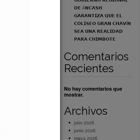
𝗚𝗢𝗕𝗜𝗘𝗥𝗡𝗢 𝗥𝗘𝗚𝗜𝗢𝗡𝗔𝗟
𝗗𝗘 Á𝗡𝗖𝗔𝗦𝗛
NICA CON
𝗚𝗔𝗥𝗔𝗡𝗧𝗜𝗭𝗔 𝗤𝗨𝗘 𝗘𝗟
IÓN
𝗖𝗢𝗟𝗜𝗦𝗘𝗢 𝗚𝗥𝗔𝗡 𝗖𝗛𝗔𝗩Í𝗡
 de Áncash, a través
𝗦𝗘𝗔 𝗨𝗡𝗔 𝗥𝗘𝗔𝗟𝗜𝗗𝗔𝗗
𝗣𝗔𝗥𝗔 𝗖𝗛𝗜𝗠𝗕𝗢𝗧𝗘
Read More
Comentarios
Recientes
No hay comentarios que
mostrar.
Archivos
julio 2026
junio 2026
mayo 2026