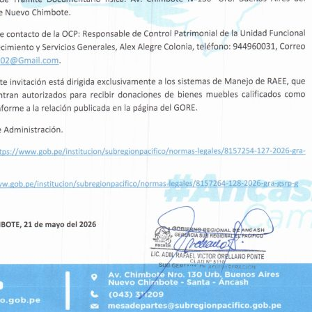
ía Civil alineada a las
AGUA QUE IMPU
ue la región necesita
DESARROLLO DE
CASCAJAL
sidad Nacional del Santa
ante la Gerencia Subregional…
La Gerencia Subregion
oficializó la recepció
Read More
17
FEB, 26