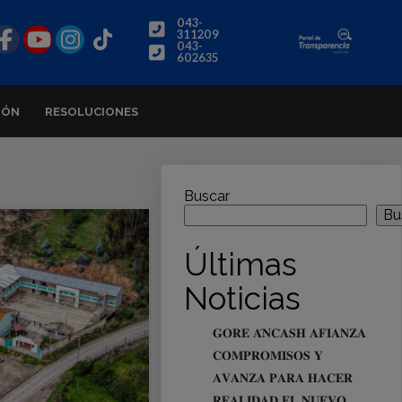
043-
311209
043-
602635
IÓN
RESOLUCIONES
Buscar
Bu
Últimas
Noticias
𝐆𝐎𝐑𝐄 𝐀́𝐍𝐂𝐀𝐒𝐇 𝐀𝐅𝐈𝐀𝐍𝐙𝐀
𝐂𝐎𝐌𝐏𝐑𝐎𝐌𝐈𝐒𝐎𝐒 𝐘
𝐀𝐕𝐀𝐍𝐙𝐀 𝐏𝐀𝐑𝐀 𝐇𝐀𝐂𝐄𝐑
𝐑𝐄𝐀𝐋𝐈𝐃𝐀𝐃 𝐄𝐋 𝐍𝐔𝐄𝐕𝐎