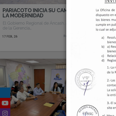
PARIACOTO INICIA SU CAMINO A
Subregi
LA MODERNIDAD
nuevo 
moderni
El Gobierno Regional de Áncash, a través
40 año
de la Gerencia…
La Gerenci
Read More
17
FEB, 26
una visit
17
FEB, 26