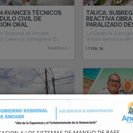
N AVANCES TÉCNICOS
TAUCA: SUBREGI
DULO CIVIL DE
REACTIVA OBRA
CIÓN ORAL
PARALIZADO DE
no Regional de Áncash,
La Gerencia Subregion
la Gerencia Subregional El…
unidad ejecutora del
Read More
17
FEB, 26