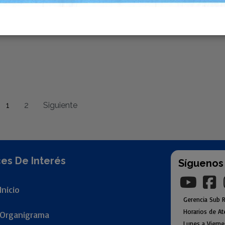
1
2
Siguiente
es De Interés
Síguenos
Inicio
Gerencia
Sub
R
Horarios de At
Organigr
ama
Lunes a Viern