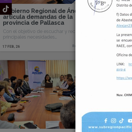
Gobierno Regional de Áncash
Ingenier
articula demandas de la
obras q
provincia de Pallasca
La Univer
presentó 
Con el objetivo de escuchar y recoger las
principales necesidades…
17
FEB, 26
Read More
17
FEB, 26