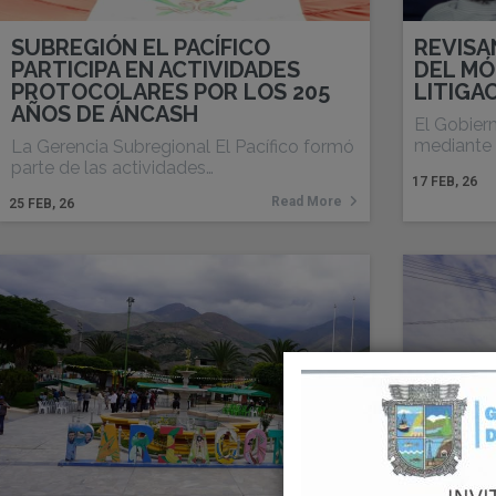
SUBREGIÓN EL PACÍFICO
REVISA
PARTICIPA EN ACTIVIDADES
DEL MÓ
PROTOCOLARES POR LOS 205
LITIGA
AÑOS DE ÁNCASH
El Gobier
mediante 
La Gerencia Subregional El Pacífico formó
parte de las actividades…
17
FEB, 26
Read More
25
FEB, 26