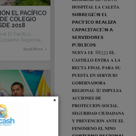
𝐇𝐎𝐒𝐏𝐈𝐓𝐀𝐋 𝐋𝐀 𝐂𝐀𝐋𝐄𝐓𝐀
ÓN EL PACÍFICO
𝗦𝗨𝗕𝗥𝗘𝗚𝗜Ó𝗡 𝗘𝗟
 DE COLEGIO
𝗣𝗔𝗖Í𝗙𝗜𝗖𝗢 𝗥𝗘𝗔𝗟𝗜𝗭𝗔
SDE 2018
𝗖𝗔𝗣𝗔𝗖𝗜𝗧𝗔𝗖𝗜Ó𝗡 𝗔
al El Pacífico,
𝗦𝗘𝗥𝗩𝗜𝗗𝗢𝗥𝗘𝗦
 Gobierno Regional…
𝗣Ú𝗕𝗟𝗜𝗖𝗢𝗦
Read More
𝐍𝐔𝐄𝐕𝐀 𝐈.𝐄. 88333 𝐄𝐋
𝐂𝐀𝐒𝐓𝐈𝐋𝐋𝐎 𝐄𝐍𝐓𝐑𝐀 𝐀 𝐋𝐀
𝐑𝐄𝐂𝐓𝐀 𝐅𝐈𝐍𝐀𝐋 𝐏𝐀𝐑𝐀 𝐒𝐔
𝐏𝐔𝐄𝐒𝐓𝐀 𝐄𝐍 𝐒𝐄𝐑𝐕𝐈𝐂𝐈𝐎
𝐆𝐎𝐁𝐄𝐑𝐍𝐀𝐃𝐎𝐑𝐀
𝐑𝐄𝐆𝐈𝐎𝐍𝐀𝐋 (𝐄) 𝐈𝐌𝐏𝐔𝐋𝐒𝐀
𝐀𝐂𝐂𝐈𝐎𝐍𝐄𝐒 𝐃𝐄
𝐏𝐑𝐎𝐓𝐄𝐂𝐂𝐈𝐎́𝐍 𝐒𝐎𝐂𝐈𝐀𝐋,
𝐒𝐄𝐆𝐔𝐑𝐈𝐃𝐀𝐃 𝐂𝐈𝐔𝐃𝐀𝐃𝐀𝐍𝐀
𝐘 𝐏𝐑𝐄𝐕𝐄𝐍𝐂𝐈𝐎́𝐍 𝐀𝐍𝐓𝐄 𝐄𝐋
𝐅𝐄𝐍𝐎́𝐌𝐄𝐍𝐎 𝐄𝐋 𝐍𝐈𝐍̃𝐎