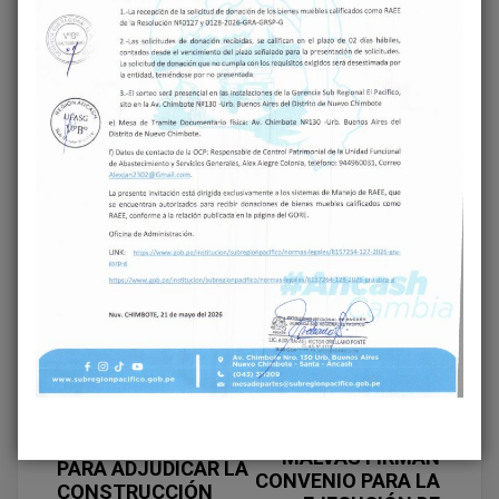
Share on Facebook
Share on Twitter
Previous
GERENCIA
Next
SUBREGIONAL EL
GERENCIA
PACÍFICO SUPERA
SUBREGIONAL EL
ETAPA DE
PACÍFICO Y
INTEGRACIÓN DE
MUNICIPALIDAD DE
LAS BASES DEL
DISTRITAL DE
OSCE Y ESTÁ LISTA
MALVAS FIRMAN
PARA ADJUDICAR LA
CONVENIO PARA LA
CONSTRUCCIÓN