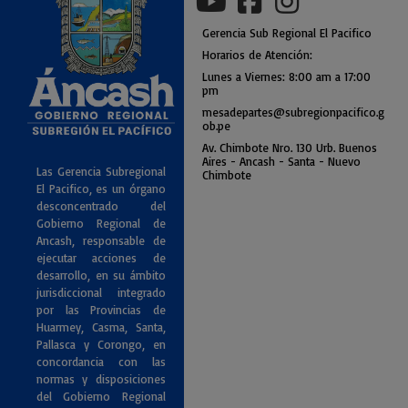
Gerencia
Sub
Regional El Pacifico
Horarios de Atención:
Lunes a Viernes: 8:00 am a
17:00
pm
mesadepartes@subregionpac
ifico.g
ob.pe
Av. Chimbote Nro. 130 Urb. Buenos
Air
es - Ancash - Santa - Nuevo
Las Gerencia Subregional
Chimbote
El Pacifico, es un órgano
desconcentrado del
Gobierno Regional de
Ancash, responsable de
ejecutar acciones de
desarrollo, en su ámbito
jurisdiccional integrado
por las Provincias de
Huarmey, Casma, Santa,
Pallasca y Corongo, en
concordancia con las
normas y disposiciones
del Gobierno Regional