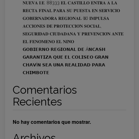
𝐍𝐔𝐄𝐕𝐀 𝐈.𝐄. 88333 𝐄𝐋 𝐂𝐀𝐒𝐓𝐈𝐋𝐋𝐎 𝐄𝐍𝐓𝐑𝐀 𝐀 𝐋𝐀
𝐑𝐄𝐂𝐓𝐀 𝐅𝐈𝐍𝐀𝐋 𝐏𝐀𝐑𝐀 𝐒𝐔 𝐏𝐔𝐄𝐒𝐓𝐀 𝐄𝐍 𝐒𝐄𝐑𝐕𝐈𝐂𝐈𝐎
𝐆𝐎𝐁𝐄𝐑𝐍𝐀𝐃𝐎𝐑𝐀 𝐑𝐄𝐆𝐈𝐎𝐍𝐀𝐋 (𝐄) 𝐈𝐌𝐏𝐔𝐋𝐒𝐀
𝐀𝐂𝐂𝐈𝐎𝐍𝐄𝐒 𝐃𝐄 𝐏𝐑𝐎𝐓𝐄𝐂𝐂𝐈𝐎́𝐍 𝐒𝐎𝐂𝐈𝐀𝐋,
𝐒𝐄𝐆𝐔𝐑𝐈𝐃𝐀𝐃 𝐂𝐈𝐔𝐃𝐀𝐃𝐀𝐍𝐀 𝐘 𝐏𝐑𝐄𝐕𝐄𝐍𝐂𝐈𝐎́𝐍 𝐀𝐍𝐓𝐄
𝐄𝐋 𝐅𝐄𝐍𝐎́𝐌𝐄𝐍𝐎 𝐄𝐋 𝐍𝐈𝐍̃𝐎
𝗚𝗢𝗕𝗜𝗘𝗥𝗡𝗢 𝗥𝗘𝗚𝗜𝗢𝗡𝗔𝗟 𝗗𝗘 Á𝗡𝗖𝗔𝗦𝗛
𝗚𝗔𝗥𝗔𝗡𝗧𝗜𝗭𝗔 𝗤𝗨𝗘 𝗘𝗟 𝗖𝗢𝗟𝗜𝗦𝗘𝗢 𝗚𝗥𝗔𝗡
𝗖𝗛𝗔𝗩Í𝗡 𝗦𝗘𝗔 𝗨𝗡𝗔 𝗥𝗘𝗔𝗟𝗜𝗗𝗔𝗗 𝗣𝗔𝗥𝗔
𝗖𝗛𝗜𝗠𝗕𝗢𝗧𝗘
Comentarios
Recientes
No hay comentarios que mostrar.
Archivos