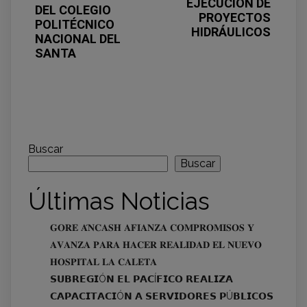
EJECUCIÓN DE
DEL COLEGIO
PROYECTOS
POLITÉCNICO
HIDRÁULICOS
NACIONAL DEL
SANTA
Buscar
Buscar
Últimas Noticias
𝐆𝐎𝐑𝐄 𝐀́𝐍𝐂𝐀𝐒𝐇 𝐀𝐅𝐈𝐀𝐍𝐙𝐀 𝐂𝐎𝐌𝐏𝐑𝐎𝐌𝐈𝐒𝐎𝐒 𝐘
𝐀𝐕𝐀𝐍𝐙𝐀 𝐏𝐀𝐑𝐀 𝐇𝐀𝐂𝐄𝐑 𝐑𝐄𝐀𝐋𝐈𝐃𝐀𝐃 𝐄𝐋 𝐍𝐔𝐄𝐕𝐎
𝐇𝐎𝐒𝐏𝐈𝐓𝐀𝐋 𝐋𝐀 𝐂𝐀𝐋𝐄𝐓𝐀
𝗦𝗨𝗕𝗥𝗘𝗚𝗜Ó𝗡 𝗘𝗟 𝗣𝗔𝗖Í𝗙𝗜𝗖𝗢 𝗥𝗘𝗔𝗟𝗜𝗭𝗔
𝗖𝗔𝗣𝗔𝗖𝗜𝗧𝗔𝗖𝗜Ó𝗡 𝗔 𝗦𝗘𝗥𝗩𝗜𝗗𝗢𝗥𝗘𝗦 𝗣Ú𝗕𝗟𝗜𝗖𝗢𝗦