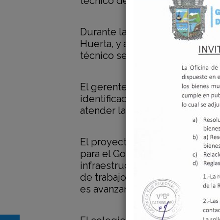
técnico del proyecto de const
Durante la reunión, Blas Cotrina
Huerta, y a los representante
técnico se encuentra en la etapa
El gerente subregional subray
identificadas y aseguró que la
atender las necesidades urgen
El proyecto de construcción d
para el Gobierno Regional de 
infraestructura educativa mode
de trabajo dispuesta por el g
es avanzar con transparencia y 