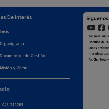
es De Interés
Síguenos
Inicio
Gerencia
Sub
R
Horarios de At
Organigr
ama
Lunes a Viern
mesadepartes
Documentos de Gestión
Av. Chimbote N
Misión y Visión
acto
043-311209