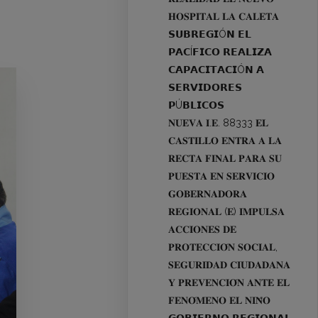
𝐇𝐎𝐒𝐏𝐈𝐓𝐀𝐋 𝐋𝐀 𝐂𝐀𝐋𝐄𝐓𝐀
𝗦𝗨𝗕𝗥𝗘𝗚𝗜Ó𝗡 𝗘𝗟
𝗣𝗔𝗖Í𝗙𝗜𝗖𝗢 𝗥𝗘𝗔𝗟𝗜𝗭𝗔
𝗖𝗔𝗣𝗔𝗖𝗜𝗧𝗔𝗖𝗜Ó𝗡 𝗔
𝗦𝗘𝗥𝗩𝗜𝗗𝗢𝗥𝗘𝗦
𝗣Ú𝗕𝗟𝗜𝗖𝗢𝗦
𝐍𝐔𝐄𝐕𝐀 𝐈.𝐄. 88333 𝐄𝐋
𝐂𝐀𝐒𝐓𝐈𝐋𝐋𝐎 𝐄𝐍𝐓𝐑𝐀 𝐀 𝐋𝐀
𝐑𝐄𝐂𝐓𝐀 𝐅𝐈𝐍𝐀𝐋 𝐏𝐀𝐑𝐀 𝐒𝐔
𝐏𝐔𝐄𝐒𝐓𝐀 𝐄𝐍 𝐒𝐄𝐑𝐕𝐈𝐂𝐈𝐎
𝐆𝐎𝐁𝐄𝐑𝐍𝐀𝐃𝐎𝐑𝐀
𝐑𝐄𝐆𝐈𝐎𝐍𝐀𝐋 (𝐄) 𝐈𝐌𝐏𝐔𝐋𝐒𝐀
𝐀𝐂𝐂𝐈𝐎𝐍𝐄𝐒 𝐃𝐄
𝐏𝐑𝐎𝐓𝐄𝐂𝐂𝐈𝐎́𝐍 𝐒𝐎𝐂𝐈𝐀𝐋,
𝐒𝐄𝐆𝐔𝐑𝐈𝐃𝐀𝐃 𝐂𝐈𝐔𝐃𝐀𝐃𝐀𝐍𝐀
𝐘 𝐏𝐑𝐄𝐕𝐄𝐍𝐂𝐈𝐎́𝐍 𝐀𝐍𝐓𝐄 𝐄𝐋
𝐅𝐄𝐍𝐎́𝐌𝐄𝐍𝐎 𝐄𝐋 𝐍𝐈𝐍̃𝐎