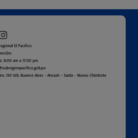
egional El Pacifico
ención:
es: 8:00 am a
17:00 pm
@subregionpac
ifico.gob.pe
ro. 130 Urb. Buenos Air
es - Ancash - Santa - Nuevo Chimbote