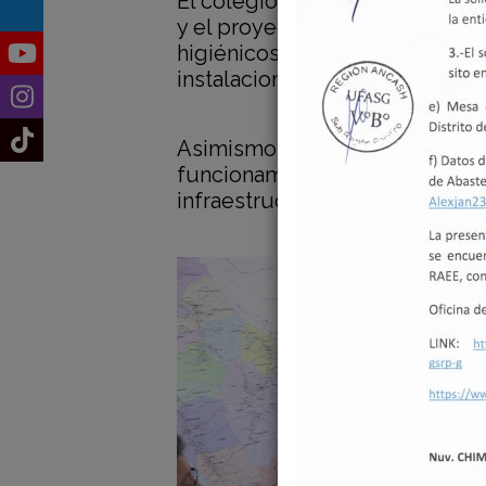
El colegio atiende a estudiante
y el proyecto de construcción 
higiénicos, una sala de usos múl
instalaciones.
Asimismo, se contempla el equ
funcionamiento. El costo esti
infraestructura moderna es de