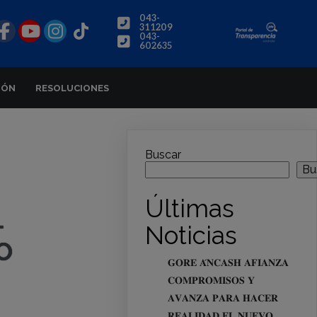
043-
311209
043-
602635
IÓN
RESOLUCIONES
Buscar
Bu
Últimas
L
Noticias
O
𝐆𝐎𝐑𝐄 𝐀́𝐍𝐂𝐀𝐒𝐇 𝐀𝐅𝐈𝐀𝐍𝐙𝐀
𝐂𝐎𝐌𝐏𝐑𝐎𝐌𝐈𝐒𝐎𝐒 𝐘
𝐀𝐕𝐀𝐍𝐙𝐀 𝐏𝐀𝐑𝐀 𝐇𝐀𝐂𝐄𝐑
𝐑𝐄𝐀𝐋𝐈𝐃𝐀𝐃 𝐄𝐋 𝐍𝐔𝐄𝐕𝐎