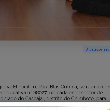
Uncategorized
ional El Pacífico, Raúl Blas Cotrina, se reunió co
n educativa n.° 88027, ubicada en el sector de
poblado de Cascajal, distrito de Chimbote, para
n detallada
sobre el estado actual del expedient