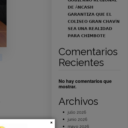
𝗚𝗢𝗕𝗜𝗘𝗥𝗡𝗢 𝗥𝗘𝗚𝗜𝗢𝗡𝗔𝗟
𝗗𝗘 Á𝗡𝗖𝗔𝗦𝗛
𝗚𝗔𝗥𝗔𝗡𝗧𝗜𝗭𝗔 𝗤𝗨𝗘 𝗘𝗟
𝗖𝗢𝗟𝗜𝗦𝗘𝗢 𝗚𝗥𝗔𝗡 𝗖𝗛𝗔𝗩Í𝗡
𝗦𝗘𝗔 𝗨𝗡𝗔 𝗥𝗘𝗔𝗟𝗜𝗗𝗔𝗗
𝗣𝗔𝗥𝗔 𝗖𝗛𝗜𝗠𝗕𝗢𝗧𝗘
Comentarios
Recientes
No hay comentarios que
mostrar.
Archivos
n
julio 2026
junio 2026
e
mayo 2026