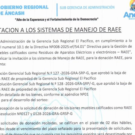
rucción del nuevo colegio.
 explicó al director del plantel, Jorge Olivera
s de la comunidad educativa, que el expediente
 final de revisión.
ó que se están corrigiendo las observaciones
 actual gestión está acelerando el proceso para
tes de la población.
el colegio de Lacramarca Baja es una prioridad
Áncash, que busca dotar a la comunidad de una
rna y de calidad, en concordancia con la línea
obernador Koki Noriega Brito, cuyo compromiso
celeridad la ejecución de las obras.