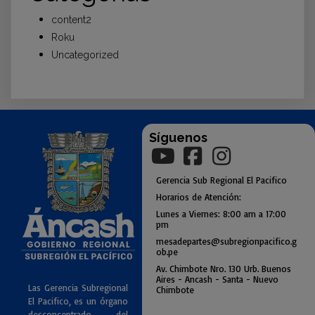
content2
Roku
Uncategorized
Síguenos
Gerencia
Sub
Regional El Pacifico
Horarios de Atención:
Lunes a Viernes: 8:00 am a
17:00
pm
mesadepartes@subregionpac
ifico.g
ob.pe
Av. Chimbote Nro. 130 Urb. Buenos
Air
es - Ancash - Santa - Nuevo
Las Gerencia Subregional
Chimbote
El Pacifico, es un órgano
desconcentrado del