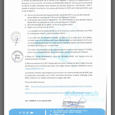
𝗖𝗛𝗜𝗠𝗕𝗢𝗧𝗘
Comentarios
Recientes
No hay comentarios que mostrar.
Archivos
julio 2026
junio 2026
mayo 2026
febrero 2026
noviembre 2025
octubre 2025
septiembre 2025
agosto 2025