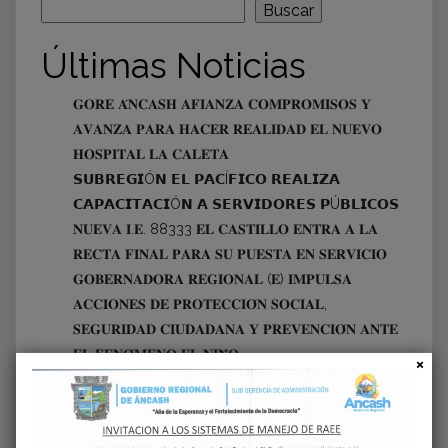
Buscar
Últimas Noticias
𝐆𝐎𝐑𝐄 𝐀́𝐍𝐂𝐀𝐒𝐇 𝐀𝐅𝐈𝐀𝐍𝐙𝐀 𝐂𝐎𝐌𝐏𝐑𝐎𝐌𝐈𝐒𝐎𝐒 𝐘
𝐀𝐕𝐀𝐍𝐙𝐀 𝐏𝐀𝐑𝐀 𝐇𝐀𝐂𝐄𝐑 𝐑𝐄𝐀𝐋𝐈𝐃𝐀𝐃 𝐄𝐋 𝐍𝐔𝐄𝐕𝐎
𝐇𝐎𝐒𝐏𝐈𝐓𝐀𝐋 𝐋𝐀 𝐂𝐀𝐋𝐄𝐓𝐀
𝗦𝗨𝗕𝗥𝗘𝗚𝗜Ó𝗡 𝗘𝗟 𝗣𝗔𝗖Í𝗙𝗜𝗖𝗢 𝗥𝗘𝗔𝗟𝗜𝗭𝗔
𝗖𝗔𝗣𝗔𝗖𝗜𝗧𝗔𝗖𝗜Ó𝗡 𝗔 𝗦𝗘𝗥𝗩𝗜𝗗𝗢𝗥𝗘𝗦 𝗣Ú𝗕𝗟𝗜𝗖𝗢𝗦
𝐍𝐔𝐄𝐕𝐀 𝐈.𝐄. 88333 𝐄𝐋 𝐂𝐀𝐒𝐓𝐈𝐋𝐋𝐎 𝐄𝐍𝐓𝐑𝐀 𝐀 𝐋𝐀
𝐑𝐄𝐂𝐓𝐀 𝐅𝐈𝐍𝐀𝐋 𝐏𝐀𝐑𝐀 𝐒𝐔 𝐏𝐔𝐄𝐒𝐓𝐀 𝐄𝐍 𝐒𝐄𝐑𝐕𝐈𝐂𝐈𝐎
𝐆𝐎𝐁𝐄𝐑𝐍𝐀𝐃𝐎𝐑𝐀 𝐑𝐄𝐆𝐈𝐎𝐍𝐀𝐋 (𝐄) 𝐈𝐌𝐏𝐔𝐋𝐒𝐀
𝐀𝐂𝐂𝐈𝐎𝐍𝐄𝐒 𝐃𝐄 𝐏𝐑𝐎𝐓𝐄𝐂𝐂𝐈𝐎́𝐍 𝐒𝐎𝐂𝐈𝐀𝐋,
𝐒𝐄𝐆𝐔𝐑𝐈𝐃𝐀𝐃 𝐂𝐈𝐔𝐃𝐀𝐃𝐀𝐍𝐀 𝐘 𝐏𝐑𝐄𝐕𝐄𝐍𝐂𝐈𝐎́𝐍 𝐀𝐍𝐓𝐄
𝐄𝐋 𝐅𝐄𝐍𝐎́𝐌𝐄𝐍𝐎 𝐄𝐋 𝐍𝐈𝐍̃𝐎
𝗚𝗢𝗕𝗜𝗘𝗥𝗡𝗢 𝗥𝗘𝗚𝗜𝗢𝗡𝗔𝗟 𝗗𝗘 Á𝗡𝗖𝗔𝗦𝗛
𝗚𝗔𝗥𝗔𝗡𝗧𝗜𝗭𝗔 𝗤𝗨𝗘 𝗘𝗟 𝗖𝗢𝗟𝗜𝗦𝗘𝗢 𝗚𝗥𝗔𝗡
𝗖𝗛𝗔𝗩Í𝗡 𝗦𝗘𝗔 𝗨𝗡𝗔 𝗥𝗘𝗔𝗟𝗜𝗗𝗔𝗗 𝗣𝗔𝗥𝗔