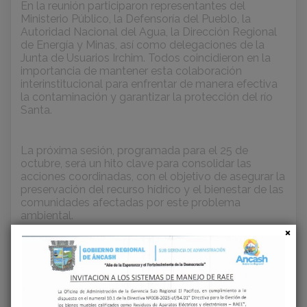
En la reunión participaron representantes del
Ministerio Público, la Defensoría del Pueblo, la
Autoridad Nacional del Agua, la Dirección Regional
de Energía y Minas, así como delegaciones de la
Junta de Usuarios Irchim. Todos coincidieron en la
importancia de mantener esta colaboración
interinstitucional para enfrentar de manera efectiva
la contaminación y garantizar la protección del río
Santa.
La próxima sesión, programada para el 25 de
octubre, será un hito clave para consolidar las
acciones coordinadas, con el objetivo de asegurar la
preservación del recurso hídrico y el bienestar de las
comunidades afectadas por este problema
ambiental.