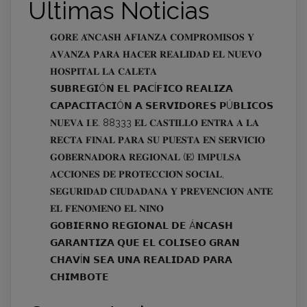
Últimas Noticias
𝐆𝐎𝐑𝐄 𝐀́𝐍𝐂𝐀𝐒𝐇 𝐀𝐅𝐈𝐀𝐍𝐙𝐀 𝐂𝐎𝐌𝐏𝐑𝐎𝐌𝐈𝐒𝐎𝐒 𝐘
𝐀𝐕𝐀𝐍𝐙𝐀 𝐏𝐀𝐑𝐀 𝐇𝐀𝐂𝐄𝐑 𝐑𝐄𝐀𝐋𝐈𝐃𝐀𝐃 𝐄𝐋 𝐍𝐔𝐄𝐕𝐎
𝐇𝐎𝐒𝐏𝐈𝐓𝐀𝐋 𝐋𝐀 𝐂𝐀𝐋𝐄𝐓𝐀
𝗦𝗨𝗕𝗥𝗘𝗚𝗜Ó𝗡 𝗘𝗟 𝗣𝗔𝗖Í𝗙𝗜𝗖𝗢 𝗥𝗘𝗔𝗟𝗜𝗭𝗔
𝗖𝗔𝗣𝗔𝗖𝗜𝗧𝗔𝗖𝗜Ó𝗡 𝗔 𝗦𝗘𝗥𝗩𝗜𝗗𝗢𝗥𝗘𝗦 𝗣Ú𝗕𝗟𝗜𝗖𝗢𝗦
𝐍𝐔𝐄𝐕𝐀 𝐈.𝐄. 88333 𝐄𝐋 𝐂𝐀𝐒𝐓𝐈𝐋𝐋𝐎 𝐄𝐍𝐓𝐑𝐀 𝐀 𝐋𝐀
𝐑𝐄𝐂𝐓𝐀 𝐅𝐈𝐍𝐀𝐋 𝐏𝐀𝐑𝐀 𝐒𝐔 𝐏𝐔𝐄𝐒𝐓𝐀 𝐄𝐍 𝐒𝐄𝐑𝐕𝐈𝐂𝐈𝐎
𝐆𝐎𝐁𝐄𝐑𝐍𝐀𝐃𝐎𝐑𝐀 𝐑𝐄𝐆𝐈𝐎𝐍𝐀𝐋 (𝐄) 𝐈𝐌𝐏𝐔𝐋𝐒𝐀
𝐀𝐂𝐂𝐈𝐎𝐍𝐄𝐒 𝐃𝐄 𝐏𝐑𝐎𝐓𝐄𝐂𝐂𝐈𝐎́𝐍 𝐒𝐎𝐂𝐈𝐀𝐋,
𝐒𝐄𝐆𝐔𝐑𝐈𝐃𝐀𝐃 𝐂𝐈𝐔𝐃𝐀𝐃𝐀𝐍𝐀 𝐘 𝐏𝐑𝐄𝐕𝐄𝐍𝐂𝐈𝐎́𝐍 𝐀𝐍𝐓𝐄
𝐄𝐋 𝐅𝐄𝐍𝐎́𝐌𝐄𝐍𝐎 𝐄𝐋 𝐍𝐈𝐍̃𝐎
𝗚𝗢𝗕𝗜𝗘𝗥𝗡𝗢 𝗥𝗘𝗚𝗜𝗢𝗡𝗔𝗟 𝗗𝗘 Á𝗡𝗖𝗔𝗦𝗛
𝗚𝗔𝗥𝗔𝗡𝗧𝗜𝗭𝗔 𝗤𝗨𝗘 𝗘𝗟 𝗖𝗢𝗟𝗜𝗦𝗘𝗢 𝗚𝗥𝗔𝗡
𝗖𝗛𝗔𝗩Í𝗡 𝗦𝗘𝗔 𝗨𝗡𝗔 𝗥𝗘𝗔𝗟𝗜𝗗𝗔𝗗 𝗣𝗔𝗥𝗔
𝗖𝗛𝗜𝗠𝗕𝗢𝗧𝗘