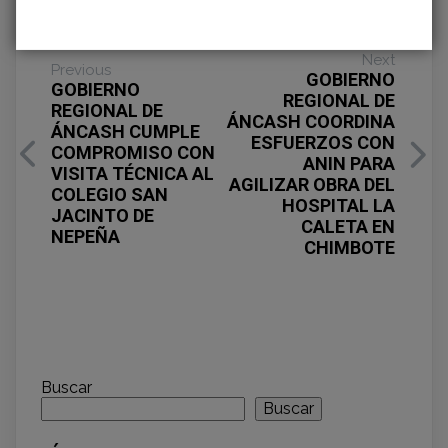
Next
Previous
GOBIERNO
GOBIERNO
REGIONAL DE
REGIONAL DE
ÁNCASH COORDINA
ÁNCASH CUMPLE
ESFUERZOS CON
COMPROMISO CON
ANIN PARA
VISITA TÉCNICA AL
AGILIZAR OBRA DEL
COLEGIO SAN
HOSPITAL LA
JACINTO DE
CALETA EN
NEPEÑA
CHIMBOTE
Buscar
Buscar