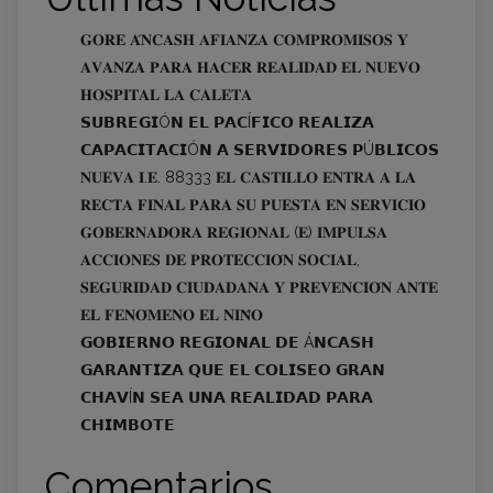
𝐆𝐎𝐑𝐄 𝐀́𝐍𝐂𝐀𝐒𝐇 𝐀𝐅𝐈𝐀𝐍𝐙𝐀 𝐂𝐎𝐌𝐏𝐑𝐎𝐌𝐈𝐒𝐎𝐒 𝐘
𝐀𝐕𝐀𝐍𝐙𝐀 𝐏𝐀𝐑𝐀 𝐇𝐀𝐂𝐄𝐑 𝐑𝐄𝐀𝐋𝐈𝐃𝐀𝐃 𝐄𝐋 𝐍𝐔𝐄𝐕𝐎
𝐇𝐎𝐒𝐏𝐈𝐓𝐀𝐋 𝐋𝐀 𝐂𝐀𝐋𝐄𝐓𝐀
𝗦𝗨𝗕𝗥𝗘𝗚𝗜Ó𝗡 𝗘𝗟 𝗣𝗔𝗖Í𝗙𝗜𝗖𝗢 𝗥𝗘𝗔𝗟𝗜𝗭𝗔
𝗖𝗔𝗣𝗔𝗖𝗜𝗧𝗔𝗖𝗜Ó𝗡 𝗔 𝗦𝗘𝗥𝗩𝗜𝗗𝗢𝗥𝗘𝗦 𝗣Ú𝗕𝗟𝗜𝗖𝗢𝗦
𝐍𝐔𝐄𝐕𝐀 𝐈.𝐄. 88333 𝐄𝐋 𝐂𝐀𝐒𝐓𝐈𝐋𝐋𝐎 𝐄𝐍𝐓𝐑𝐀 𝐀 𝐋𝐀
𝐑𝐄𝐂𝐓𝐀 𝐅𝐈𝐍𝐀𝐋 𝐏𝐀𝐑𝐀 𝐒𝐔 𝐏𝐔𝐄𝐒𝐓𝐀 𝐄𝐍 𝐒𝐄𝐑𝐕𝐈𝐂𝐈𝐎
𝐆𝐎𝐁𝐄𝐑𝐍𝐀𝐃𝐎𝐑𝐀 𝐑𝐄𝐆𝐈𝐎𝐍𝐀𝐋 (𝐄) 𝐈𝐌𝐏𝐔𝐋𝐒𝐀
𝐀𝐂𝐂𝐈𝐎𝐍𝐄𝐒 𝐃𝐄 𝐏𝐑𝐎𝐓𝐄𝐂𝐂𝐈𝐎́𝐍 𝐒𝐎𝐂𝐈𝐀𝐋,
𝐒𝐄𝐆𝐔𝐑𝐈𝐃𝐀𝐃 𝐂𝐈𝐔𝐃𝐀𝐃𝐀𝐍𝐀 𝐘 𝐏𝐑𝐄𝐕𝐄𝐍𝐂𝐈𝐎́𝐍 𝐀𝐍𝐓𝐄
𝐄𝐋 𝐅𝐄𝐍𝐎́𝐌𝐄𝐍𝐎 𝐄𝐋 𝐍𝐈𝐍̃𝐎
𝗚𝗢𝗕𝗜𝗘𝗥𝗡𝗢 𝗥𝗘𝗚𝗜𝗢𝗡𝗔𝗟 𝗗𝗘 Á𝗡𝗖𝗔𝗦𝗛
𝗚𝗔𝗥𝗔𝗡𝗧𝗜𝗭𝗔 𝗤𝗨𝗘 𝗘𝗟 𝗖𝗢𝗟𝗜𝗦𝗘𝗢 𝗚𝗥𝗔𝗡
𝗖𝗛𝗔𝗩Í𝗡 𝗦𝗘𝗔 𝗨𝗡𝗔 𝗥𝗘𝗔𝗟𝗜𝗗𝗔𝗗 𝗣𝗔𝗥𝗔
𝗖𝗛𝗜𝗠𝗕𝗢𝗧𝗘
Comentarios