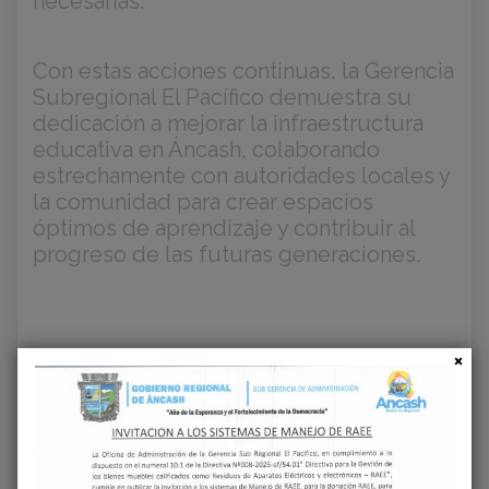
necesarias.
Con estas acciones continuas, la Gerencia
Subregional El Pacífico demuestra su
dedicación a mejorar la infraestructura
educativa en Áncash, colaborando
estrechamente con autoridades locales y
la comunidad para crear espacios
óptimos de aprendizaje y contribuir al
progreso de las futuras generaciones.