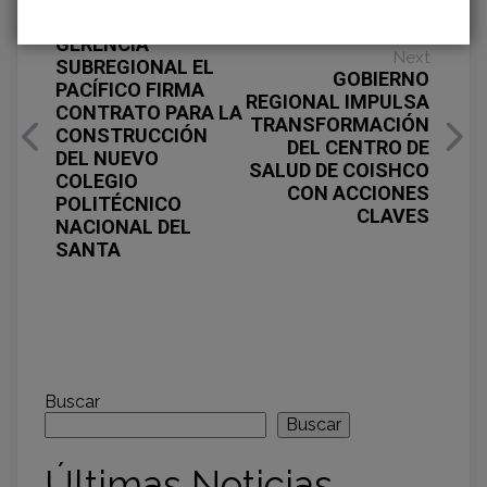
Previous
GERENCIA
Next
SUBREGIONAL EL
GOBIERNO
PACÍFICO FIRMA
REGIONAL IMPULSA
CONTRATO PARA LA
TRANSFORMACIÓN
CONSTRUCCIÓN
DEL CENTRO DE
DEL NUEVO
SALUD DE COISHCO
COLEGIO
CON ACCIONES
POLITÉCNICO
CLAVES
NACIONAL DEL
SANTA
Buscar
Buscar
Últimas Noticias