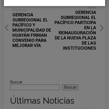
Next
Previous
GERENCIA
GERENCIA
SUBREGIONAL EL
SUBREGIONAL EL
PACÍFICO PARTICIPA
PACÍFICO Y
EN LA
MUNICIPALIDAD DE
REINAUGURACIÓN
HUAYÁN FIRMAN
DE LA NUEVA PLAZA
CONVENIO PARA
DE LAS
MEJORAR VÍA
INSTITUCIONES
Buscar
Buscar
Últimas Noticias