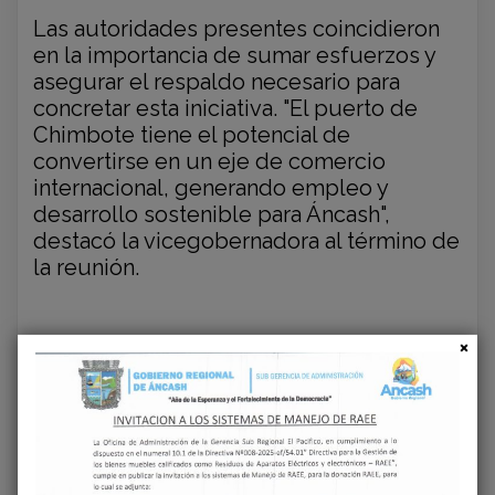
Las autoridades presentes coincidieron
en la importancia de sumar esfuerzos y
asegurar el respaldo necesario para
concretar esta iniciativa. "El puerto de
Chimbote tiene el potencial de
convertirse en un eje de comercio
internacional, generando empleo y
desarrollo sostenible para Áncash",
destacó la vicegobernadora al término de
la reunión.