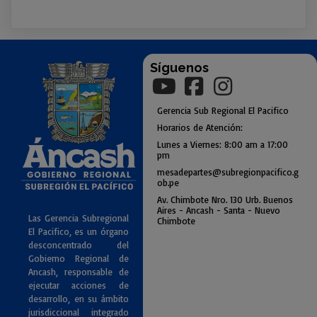
Síguenos
Gerencia
Sub
Regional El Pacifico
Horarios de Atención:
Lunes a Viernes: 8:00 am a
17:00
pm
mesadepartes@subregionpac
ifico.g
ob.pe
Av. Chimbote Nro. 130 Urb. Buenos
Air
es - Ancash - Santa - Nuevo
Las Gerencia Subregional
Chimbote
El Pacifico, es un órgano
desconcentrado del
Gobierno Regional de
Ancash, responsable de
ejecutar acciones de
desarrollo, en su ámbito
jurisdiccional integrado