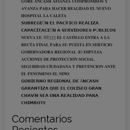
𝐆𝐎𝐑𝐄 𝐀́𝐍𝐂𝐀𝐒𝐇 𝐀𝐅𝐈𝐀𝐍𝐙𝐀 𝐂𝐎𝐌𝐏𝐑𝐎𝐌𝐈𝐒𝐎𝐒 𝐘
𝐀𝐕𝐀𝐍𝐙𝐀 𝐏𝐀𝐑𝐀 𝐇𝐀𝐂𝐄𝐑 𝐑𝐄𝐀𝐋𝐈𝐃𝐀𝐃 𝐄𝐋 𝐍𝐔𝐄𝐕𝐎
𝐇𝐎𝐒𝐏𝐈𝐓𝐀𝐋 𝐋𝐀 𝐂𝐀𝐋𝐄𝐓𝐀
𝗦𝗨𝗕𝗥𝗘𝗚𝗜Ó𝗡 𝗘𝗟 𝗣𝗔𝗖Í𝗙𝗜𝗖𝗢 𝗥𝗘𝗔𝗟𝗜𝗭𝗔
𝗖𝗔𝗣𝗔𝗖𝗜𝗧𝗔𝗖𝗜Ó𝗡 𝗔 𝗦𝗘𝗥𝗩𝗜𝗗𝗢𝗥𝗘𝗦 𝗣Ú𝗕𝗟𝗜𝗖𝗢𝗦
𝐍𝐔𝐄𝐕𝐀 𝐈.𝐄. 88333 𝐄𝐋 𝐂𝐀𝐒𝐓𝐈𝐋𝐋𝐎 𝐄𝐍𝐓𝐑𝐀 𝐀 𝐋𝐀
𝐑𝐄𝐂𝐓𝐀 𝐅𝐈𝐍𝐀𝐋 𝐏𝐀𝐑𝐀 𝐒𝐔 𝐏𝐔𝐄𝐒𝐓𝐀 𝐄𝐍 𝐒𝐄𝐑𝐕𝐈𝐂𝐈𝐎
𝐆𝐎𝐁𝐄𝐑𝐍𝐀𝐃𝐎𝐑𝐀 𝐑𝐄𝐆𝐈𝐎𝐍𝐀𝐋 (𝐄) 𝐈𝐌𝐏𝐔𝐋𝐒𝐀
𝐀𝐂𝐂𝐈𝐎𝐍𝐄𝐒 𝐃𝐄 𝐏𝐑𝐎𝐓𝐄𝐂𝐂𝐈𝐎́𝐍 𝐒𝐎𝐂𝐈𝐀𝐋,
𝐒𝐄𝐆𝐔𝐑𝐈𝐃𝐀𝐃 𝐂𝐈𝐔𝐃𝐀𝐃𝐀𝐍𝐀 𝐘 𝐏𝐑𝐄𝐕𝐄𝐍𝐂𝐈𝐎́𝐍 𝐀𝐍𝐓𝐄
𝐄𝐋 𝐅𝐄𝐍𝐎́𝐌𝐄𝐍𝐎 𝐄𝐋 𝐍𝐈𝐍̃𝐎
𝗚𝗢𝗕𝗜𝗘𝗥𝗡𝗢 𝗥𝗘𝗚𝗜𝗢𝗡𝗔𝗟 𝗗𝗘 Á𝗡𝗖𝗔𝗦𝗛
𝗚𝗔𝗥𝗔𝗡𝗧𝗜𝗭𝗔 𝗤𝗨𝗘 𝗘𝗟 𝗖𝗢𝗟𝗜𝗦𝗘𝗢 𝗚𝗥𝗔𝗡
𝗖𝗛𝗔𝗩Í𝗡 𝗦𝗘𝗔 𝗨𝗡𝗔 𝗥𝗘𝗔𝗟𝗜𝗗𝗔𝗗 𝗣𝗔𝗥𝗔
𝗖𝗛𝗜𝗠𝗕𝗢𝗧𝗘
Comentarios
Recientes