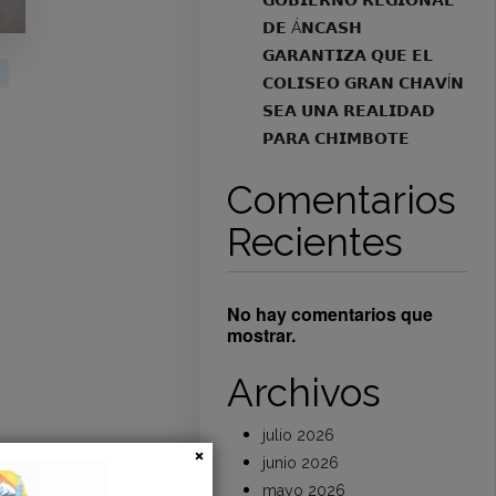
𝗚𝗢𝗕𝗜𝗘𝗥𝗡𝗢 𝗥𝗘𝗚𝗜𝗢𝗡𝗔𝗟
𝗗𝗘 Á𝗡𝗖𝗔𝗦𝗛
𝗚𝗔𝗥𝗔𝗡𝗧𝗜𝗭𝗔 𝗤𝗨𝗘 𝗘𝗟
𝗖𝗢𝗟𝗜𝗦𝗘𝗢 𝗚𝗥𝗔𝗡 𝗖𝗛𝗔𝗩Í𝗡
𝗦𝗘𝗔 𝗨𝗡𝗔 𝗥𝗘𝗔𝗟𝗜𝗗𝗔𝗗
𝗣𝗔𝗥𝗔 𝗖𝗛𝗜𝗠𝗕𝗢𝗧𝗘
Comentarios
Recientes
No hay comentarios que
mostrar.
Archivos
julio 2026
junio 2026
mayo 2026