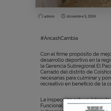
admin
diciembre 5, 2024
#ÁncashCambia
Con el firme propósito de mejo
desarrollo deportivo en la reg
la Gerencia Subregional El Pací
Cerrado del distrito de Coishc
necesarias para culminar y po
recreativo en beneficio de la 
La inspección estuvo liderada 
Funcional de Estudios y Proye