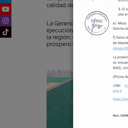
calidad de vida para todos los
La Gerencia Subregional El Pac
ejecución de proyectos estrat
la región, demostrando que ju
próspero y lleno de oportunid