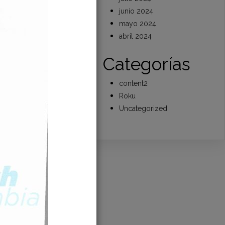
junio 2024
mayo 2024
abril 2024
e
Categorías
content2
Roku
Uncategorized