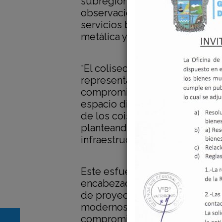
subregional Raúl Blas Cotrina, 
observaciones más relevantes s
servicios básicos como inodoro
metálica y la ausencia de pane
“El coliseo, cuya construcción 
representa un desafío que as
compromiso es dotarlo del equ
espacio digno y funcional, dest
de los coishqueños”, expresó 
planteando estrategias adiciona
infraestructura una vez operati
Este esfuerzo es un claro reflej
encabezada por el gobernador K
de proyectos paralizados y el 
modernos. Bajo este liderazgo
compromiso con el progreso d