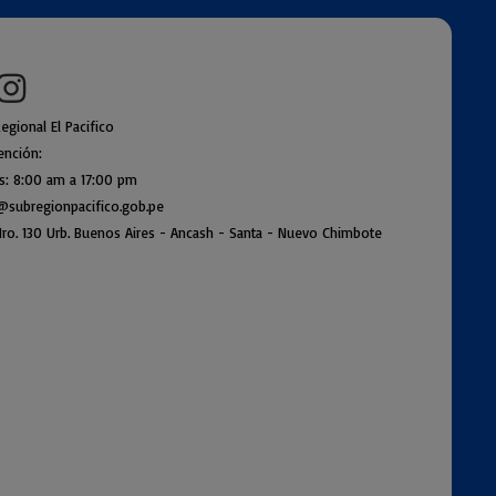
egional El Pacifico
ención:
es: 8:00 am a
17:00 pm
@subregionpac
ifico.gob.pe
ro. 130 Urb. Buenos Air
es - Ancash - Santa - Nuevo Chimbote