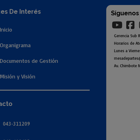
es De Interés
Síguenos
Inicio
Gerencia
Sub
R
Horarios de At
Organigr
ama
Lunes a Viern
mesadepartes
Documentos de Gestión
Av. Chimbote N
Misión y Visión
acto
043-311209