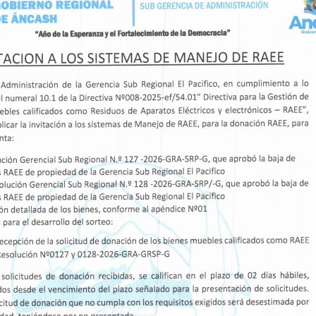
evaluó el estado actual de la obra. Entre las
e identificaron la falta de equipamiento,
s, el deterioro por oxidación de la cobertura
les deportivos.
se inició en 2012 y fue liquidada sin culminar,
umimos con responsabilidad. Nuestro
ipamiento necesario para transformarlo en un
inado a la recreación y el desarrollo deportivo
Tapia Ramos. Asimismo, adelantó que se están
les para garantizar la sostenibilidad de la
va.
o de la visión de la actual gestión regional,
oki Noriega Brito, quien prioriza la reactivació
fortalecimiento de espacios públicos seguros y
, el Gobierno Regional de Áncash reafirma su
e los pueblos y con la promoción de una mejor