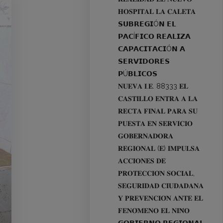
𝐇𝐎𝐒𝐏𝐈𝐓𝐀𝐋 𝐋𝐀 𝐂𝐀𝐋𝐄𝐓𝐀
𝗦𝗨𝗕𝗥𝗘𝗚𝗜Ó𝗡 𝗘𝗟
𝗣𝗔𝗖Í𝗙𝗜𝗖𝗢 𝗥𝗘𝗔𝗟𝗜𝗭𝗔
𝗖𝗔𝗣𝗔𝗖𝗜𝗧𝗔𝗖𝗜Ó𝗡 𝗔
𝗦𝗘𝗥𝗩𝗜𝗗𝗢𝗥𝗘𝗦
𝗣Ú𝗕𝗟𝗜𝗖𝗢𝗦
𝐍𝐔𝐄𝐕𝐀 𝐈.𝐄. 88333 𝐄𝐋
𝐂𝐀𝐒𝐓𝐈𝐋𝐋𝐎 𝐄𝐍𝐓𝐑𝐀 𝐀 𝐋𝐀
𝐑𝐄𝐂𝐓𝐀 𝐅𝐈𝐍𝐀𝐋 𝐏𝐀𝐑𝐀 𝐒𝐔
𝐏𝐔𝐄𝐒𝐓𝐀 𝐄𝐍 𝐒𝐄𝐑𝐕𝐈𝐂𝐈𝐎
𝐆𝐎𝐁𝐄𝐑𝐍𝐀𝐃𝐎𝐑𝐀
𝐑𝐄𝐆𝐈𝐎𝐍𝐀𝐋 (𝐄) 𝐈𝐌𝐏𝐔𝐋𝐒𝐀
𝐀𝐂𝐂𝐈𝐎𝐍𝐄𝐒 𝐃𝐄
𝐏𝐑𝐎𝐓𝐄𝐂𝐂𝐈𝐎́𝐍 𝐒𝐎𝐂𝐈𝐀𝐋,
𝐒𝐄𝐆𝐔𝐑𝐈𝐃𝐀𝐃 𝐂𝐈𝐔𝐃𝐀𝐃𝐀𝐍𝐀
𝐘 𝐏𝐑𝐄𝐕𝐄𝐍𝐂𝐈𝐎́𝐍 𝐀𝐍𝐓𝐄 𝐄𝐋
𝐅𝐄𝐍𝐎́𝐌𝐄𝐍𝐎 𝐄𝐋 𝐍𝐈𝐍̃𝐎