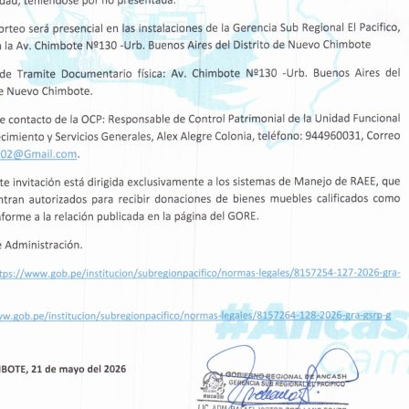
 ancashinos.
ífico continúa trabajando en la evaluación y
égicos que impulsen el desarrollo sostenible d
ntos es posible construir un Áncash más
ades.