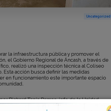
Uncategorized
rar la infraestructura pública y promover el
ión, el Gobierno Regional de Áncash, a través de
fico, realizó una inspección técnica al Coliseo
o. Esta acción busca definir las medidas
ner en funcionamiento este importante
espacio
comunidad.
por Richard Tapia Ramos, jefe de la Unidad
ctos, quien, por encargo del gerente