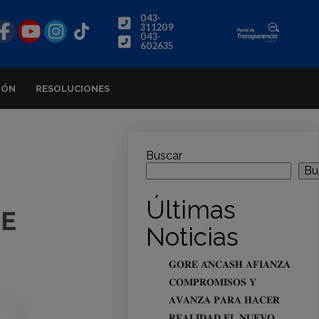
043-
311209
043-
602635
IÓN
RESOLUCIONES
Buscar
Bu
Últimas
DE
Noticias
𝐆𝐎𝐑𝐄 𝐀́𝐍𝐂𝐀𝐒𝐇 𝐀𝐅𝐈𝐀𝐍𝐙𝐀
𝐂𝐎𝐌𝐏𝐑𝐎𝐌𝐈𝐒𝐎𝐒 𝐘
𝐀𝐕𝐀𝐍𝐙𝐀 𝐏𝐀𝐑𝐀 𝐇𝐀𝐂𝐄𝐑
𝐑𝐄𝐀𝐋𝐈𝐃𝐀𝐃 𝐄𝐋 𝐍𝐔𝐄𝐕𝐎