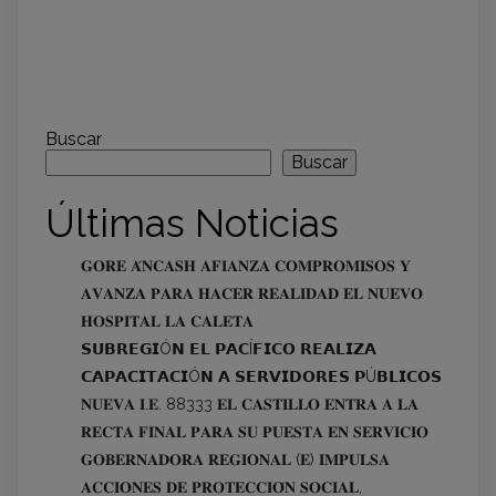
Buscar
Buscar
Últimas Noticias
𝐆𝐎𝐑𝐄 𝐀́𝐍𝐂𝐀𝐒𝐇 𝐀𝐅𝐈𝐀𝐍𝐙𝐀 𝐂𝐎𝐌𝐏𝐑𝐎𝐌𝐈𝐒𝐎𝐒 𝐘
𝐀𝐕𝐀𝐍𝐙𝐀 𝐏𝐀𝐑𝐀 𝐇𝐀𝐂𝐄𝐑 𝐑𝐄𝐀𝐋𝐈𝐃𝐀𝐃 𝐄𝐋 𝐍𝐔𝐄𝐕𝐎
𝐇𝐎𝐒𝐏𝐈𝐓𝐀𝐋 𝐋𝐀 𝐂𝐀𝐋𝐄𝐓𝐀
𝗦𝗨𝗕𝗥𝗘𝗚𝗜Ó𝗡 𝗘𝗟 𝗣𝗔𝗖Í𝗙𝗜𝗖𝗢 𝗥𝗘𝗔𝗟𝗜𝗭𝗔
𝗖𝗔𝗣𝗔𝗖𝗜𝗧𝗔𝗖𝗜Ó𝗡 𝗔 𝗦𝗘𝗥𝗩𝗜𝗗𝗢𝗥𝗘𝗦 𝗣Ú𝗕𝗟𝗜𝗖𝗢𝗦
𝐍𝐔𝐄𝐕𝐀 𝐈.𝐄. 88333 𝐄𝐋 𝐂𝐀𝐒𝐓𝐈𝐋𝐋𝐎 𝐄𝐍𝐓𝐑𝐀 𝐀 𝐋𝐀
𝐑𝐄𝐂𝐓𝐀 𝐅𝐈𝐍𝐀𝐋 𝐏𝐀𝐑𝐀 𝐒𝐔 𝐏𝐔𝐄𝐒𝐓𝐀 𝐄𝐍 𝐒𝐄𝐑𝐕𝐈𝐂𝐈𝐎
𝐆𝐎𝐁𝐄𝐑𝐍𝐀𝐃𝐎𝐑𝐀 𝐑𝐄𝐆𝐈𝐎𝐍𝐀𝐋 (𝐄) 𝐈𝐌𝐏𝐔𝐋𝐒𝐀
𝐀𝐂𝐂𝐈𝐎𝐍𝐄𝐒 𝐃𝐄 𝐏𝐑𝐎𝐓𝐄𝐂𝐂𝐈𝐎́𝐍 𝐒𝐎𝐂𝐈𝐀𝐋,