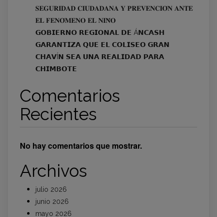
𝐒𝐄𝐆𝐔𝐑𝐈𝐃𝐀𝐃 𝐂𝐈𝐔𝐃𝐀𝐃𝐀𝐍𝐀 𝐘 𝐏𝐑𝐄𝐕𝐄𝐍𝐂𝐈𝐎́𝐍 𝐀𝐍𝐓𝐄
𝐄𝐋 𝐅𝐄𝐍𝐎́𝐌𝐄𝐍𝐎 𝐄𝐋 𝐍𝐈𝐍̃𝐎
𝗚𝗢𝗕𝗜𝗘𝗥𝗡𝗢 𝗥𝗘𝗚𝗜𝗢𝗡𝗔𝗟 𝗗𝗘 Á𝗡𝗖𝗔𝗦𝗛
𝗚𝗔𝗥𝗔𝗡𝗧𝗜𝗭𝗔 𝗤𝗨𝗘 𝗘𝗟 𝗖𝗢𝗟𝗜𝗦𝗘𝗢 𝗚𝗥𝗔𝗡
𝗖𝗛𝗔𝗩Í𝗡 𝗦𝗘𝗔 𝗨𝗡𝗔 𝗥𝗘𝗔𝗟𝗜𝗗𝗔𝗗 𝗣𝗔𝗥𝗔
𝗖𝗛𝗜𝗠𝗕𝗢𝗧𝗘
Comentarios
Recientes
No hay comentarios que mostrar.
Archivos
julio 2026
junio 2026
mayo 2026