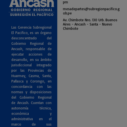
pm
mesadepartes@subregionpac
ifico.g
ob.pe
Av. Chimbote Nro. 130 Urb. Buenos
Air
es - Ancash - Santa - Nuevo
Las Gerencia Subregional
Chimbote
El Pacifico, es un órgano
desconcentrado del
Gobierno Regional de
Ancash, responsable de
ejecutar acciones de
desarrollo, en su ámbito
jurisdiccional integrado
por las Provincias de
Huarmey, Casma, Santa,
Pallasca y Corongo, en
concordancia con las
normas y disposiciones
del Gobierno Regional
de Ancash. Cuentan con
autonomía técnica,
económica y
administrativa en el
marco de sus