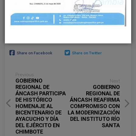
Share on Facebook
Share on Twitter
Previous
GOBIERNO
Next
REGIONAL DE
GOBIERNO
ÁNCASH PARTICIPA
REGIONAL DE
DE HISTÓRICO
ÁNCASH REAFIRMA
HOMENAJE AL
COMPROMISO CON
BICENTENARIO DE
LA MODERNIZACIÓN
AYACUCHO Y DÍA
DEL INSTITUTO RÍO
DEL EJÉRCITO EN
SANTA
CHIMBOTE