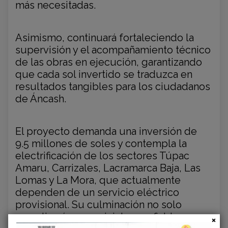
más necesitadas.
Asimismo, continuará fortaleciendo la
supervisión y el acompañamiento técnico
de las obras en ejecución, garantizando
que cada sol invertido se traduzca en
resultados tangibles para los ciudadanos
de Áncash.
El proyecto demanda una inversión de
9.5 millones de soles y contempla la
electrificación de los sectores Túpac
Amaru, Carrizales, Lacramarca Baja, Las
Lomas y La Mora, que actualmente
dependen de un servicio eléctrico
provisional. Su culminación no solo
garantizará un suministro confiable y