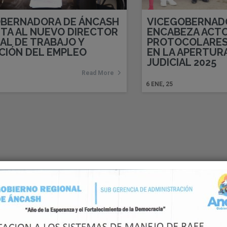
OBERNADORA DE ÁNCASH
VICEGOBERNAD
TA AL NUEVO DIRECTOR
ENCABEZA ACT
AL DE TRABAJO Y
PROTOCOLARES
IÓN DEL EMPLEO
EN LA APERTUR
JUDICIAL 2025
Read More
6
ENE, 25