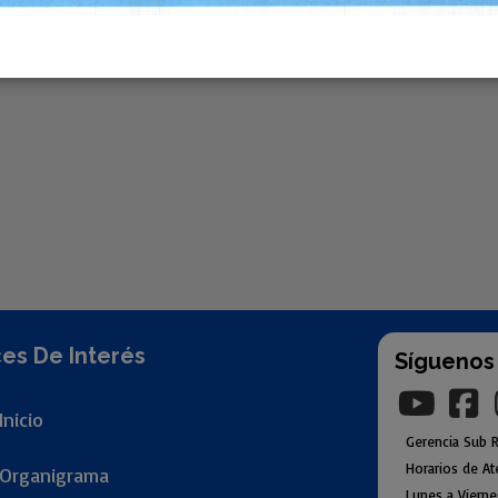
es De Interés
Síguenos
Inicio
Gerencia
Sub
R
Horarios de At
Organigr
ama
Lunes a Viern