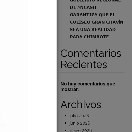
𝗚𝗢𝗕𝗜𝗘𝗥𝗡𝗢 𝗥𝗘𝗚𝗜𝗢𝗡𝗔𝗟
𝗗𝗘 Á𝗡𝗖𝗔𝗦𝗛
𝗚𝗔𝗥𝗔𝗡𝗧𝗜𝗭𝗔 𝗤𝗨𝗘 𝗘𝗟
𝗖𝗢𝗟𝗜𝗦𝗘𝗢 𝗚𝗥𝗔𝗡 𝗖𝗛𝗔𝗩Í𝗡
𝗦𝗘𝗔 𝗨𝗡𝗔 𝗥𝗘𝗔𝗟𝗜𝗗𝗔𝗗
𝗣𝗔𝗥𝗔 𝗖𝗛𝗜𝗠𝗕𝗢𝗧𝗘
Comentarios
Recientes
No hay comentarios que
mostrar.
Archivos
julio 2026
junio 2026
mayo 2026