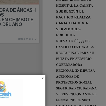
𝐇𝐎𝐒𝐏𝐈𝐓𝐀𝐋 𝐋𝐀 𝐂𝐀𝐋𝐄𝐓𝐀
ORA DE ÁNCASH
𝗦𝗨𝗕𝗥𝗘𝗚𝗜Ó𝗡 𝗘𝗟
OS
𝗣𝗔𝗖Í𝗙𝗜𝗖𝗢 𝗥𝗘𝗔𝗟𝗜𝗭𝗔
 EN CHIMBOTE
𝗖𝗔𝗣𝗔𝗖𝗜𝗧𝗔𝗖𝗜Ó𝗡 𝗔
A DEL AÑO
𝗦𝗘𝗥𝗩𝗜𝗗𝗢𝗥𝗘𝗦
𝗣Ú𝗕𝗟𝗜𝗖𝗢𝗦
Read More
𝐍𝐔𝐄𝐕𝐀 𝐈.𝐄. 88333 𝐄𝐋
𝐂𝐀𝐒𝐓𝐈𝐋𝐋𝐎 𝐄𝐍𝐓𝐑𝐀 𝐀 𝐋𝐀
𝐑𝐄𝐂𝐓𝐀 𝐅𝐈𝐍𝐀𝐋 𝐏𝐀𝐑𝐀 𝐒𝐔
𝐏𝐔𝐄𝐒𝐓𝐀 𝐄𝐍 𝐒𝐄𝐑𝐕𝐈𝐂𝐈𝐎
𝐆𝐎𝐁𝐄𝐑𝐍𝐀𝐃𝐎𝐑𝐀
𝐑𝐄𝐆𝐈𝐎𝐍𝐀𝐋 (𝐄) 𝐈𝐌𝐏𝐔𝐋𝐒𝐀
𝐀𝐂𝐂𝐈𝐎𝐍𝐄𝐒 𝐃𝐄
𝐏𝐑𝐎𝐓𝐄𝐂𝐂𝐈𝐎́𝐍 𝐒𝐎𝐂𝐈𝐀𝐋,
𝐒𝐄𝐆𝐔𝐑𝐈𝐃𝐀𝐃 𝐂𝐈𝐔𝐃𝐀𝐃𝐀𝐍𝐀
𝐘 𝐏𝐑𝐄𝐕𝐄𝐍𝐂𝐈𝐎́𝐍 𝐀𝐍𝐓𝐄 𝐄𝐋
𝐅𝐄𝐍𝐎́𝐌𝐄𝐍𝐎 𝐄𝐋 𝐍𝐈𝐍̃𝐎