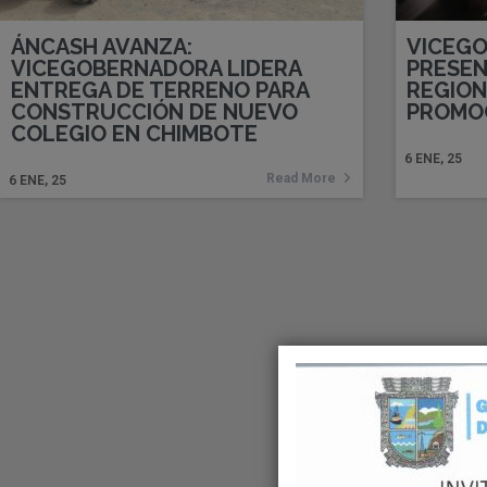
ÁNCASH AVANZA:
VICEG
VICEGOBERNADORA LIDERA
PRESEN
ENTREGA DE TERRENO PARA
REGION
CONSTRUCCIÓN DE NUEVO
PROMOC
COLEGIO EN CHIMBOTE
6
ENE, 25
Read More
6
ENE, 25