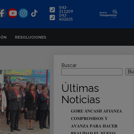
043-
311209
043-
602635
IÓN
RESOLUCIONES
Buscar
Bu
Últimas
Noticias
𝐆𝐎𝐑𝐄 𝐀́𝐍𝐂𝐀𝐒𝐇 𝐀𝐅𝐈𝐀𝐍𝐙𝐀
𝐂𝐎𝐌𝐏𝐑𝐎𝐌𝐈𝐒𝐎𝐒 𝐘
𝐀𝐕𝐀𝐍𝐙𝐀 𝐏𝐀𝐑𝐀 𝐇𝐀𝐂𝐄𝐑
𝐑𝐄𝐀𝐋𝐈𝐃𝐀𝐃 𝐄𝐋 𝐍𝐔𝐄𝐕𝐎