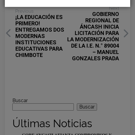
Next
Previous
GOBIERNO
¡LA EDUCACIÓN ES
REGIONAL DE
PRIMERO!
ÁNCASH INICIA
ENTREGAMOS DOS
LICITACIÓN PARA
MODERNAS
LA MODERNIZACIÓN
INSTITUCIONES
DE LA I.E. N.° 89004
EDUCATIVAS PARA
– MANUEL
CHIMBOTE
GONZALES PRADA
Buscar
Buscar
Últimas Noticias
𝐆𝐎𝐑𝐄 𝐀́𝐍𝐂𝐀𝐒𝐇 𝐀𝐅𝐈𝐀𝐍𝐙𝐀 𝐂𝐎𝐌𝐏𝐑𝐎𝐌𝐈𝐒𝐎𝐒 𝐘