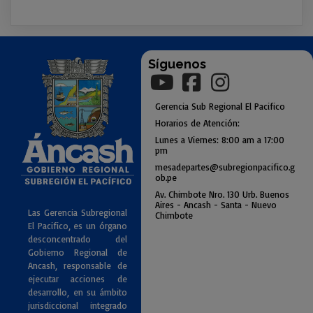
Síguenos
Gerencia
Sub
Regional El Pacifico
Horarios de Atención:
Lunes a Viernes: 8:00 am a
17:00
pm
mesadepartes@subregionpac
ifico.g
ob.pe
Av. Chimbote Nro. 130 Urb. Buenos
Air
es - Ancash - Santa - Nuevo
Las Gerencia Subregional
Chimbote
El Pacifico, es un órgano
desconcentrado del
Gobierno Regional de
Ancash, responsable de
ejecutar acciones de
desarrollo, en su ámbito
jurisdiccional integrado