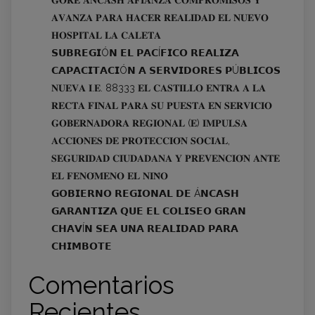
𝐀𝐕𝐀𝐍𝐙𝐀 𝐏𝐀𝐑𝐀 𝐇𝐀𝐂𝐄𝐑 𝐑𝐄𝐀𝐋𝐈𝐃𝐀𝐃 𝐄𝐋 𝐍𝐔𝐄𝐕𝐎
𝐇𝐎𝐒𝐏𝐈𝐓𝐀𝐋 𝐋𝐀 𝐂𝐀𝐋𝐄𝐓𝐀
𝗦𝗨𝗕𝗥𝗘𝗚𝗜Ó𝗡 𝗘𝗟 𝗣𝗔𝗖Í𝗙𝗜𝗖𝗢 𝗥𝗘𝗔𝗟𝗜𝗭𝗔
𝗖𝗔𝗣𝗔𝗖𝗜𝗧𝗔𝗖𝗜Ó𝗡 𝗔 𝗦𝗘𝗥𝗩𝗜𝗗𝗢𝗥𝗘𝗦 𝗣Ú𝗕𝗟𝗜𝗖𝗢𝗦
𝐍𝐔𝐄𝐕𝐀 𝐈.𝐄. 88333 𝐄𝐋 𝐂𝐀𝐒𝐓𝐈𝐋𝐋𝐎 𝐄𝐍𝐓𝐑𝐀 𝐀 𝐋𝐀
𝐑𝐄𝐂𝐓𝐀 𝐅𝐈𝐍𝐀𝐋 𝐏𝐀𝐑𝐀 𝐒𝐔 𝐏𝐔𝐄𝐒𝐓𝐀 𝐄𝐍 𝐒𝐄𝐑𝐕𝐈𝐂𝐈𝐎
𝐆𝐎𝐁𝐄𝐑𝐍𝐀𝐃𝐎𝐑𝐀 𝐑𝐄𝐆𝐈𝐎𝐍𝐀𝐋 (𝐄) 𝐈𝐌𝐏𝐔𝐋𝐒𝐀
𝐀𝐂𝐂𝐈𝐎𝐍𝐄𝐒 𝐃𝐄 𝐏𝐑𝐎𝐓𝐄𝐂𝐂𝐈𝐎́𝐍 𝐒𝐎𝐂𝐈𝐀𝐋,
𝐒𝐄𝐆𝐔𝐑𝐈𝐃𝐀𝐃 𝐂𝐈𝐔𝐃𝐀𝐃𝐀𝐍𝐀 𝐘 𝐏𝐑𝐄𝐕𝐄𝐍𝐂𝐈𝐎́𝐍 𝐀𝐍𝐓𝐄
𝐄𝐋 𝐅𝐄𝐍𝐎́𝐌𝐄𝐍𝐎 𝐄𝐋 𝐍𝐈𝐍̃𝐎
𝗚𝗢𝗕𝗜𝗘𝗥𝗡𝗢 𝗥𝗘𝗚𝗜𝗢𝗡𝗔𝗟 𝗗𝗘 Á𝗡𝗖𝗔𝗦𝗛
𝗚𝗔𝗥𝗔𝗡𝗧𝗜𝗭𝗔 𝗤𝗨𝗘 𝗘𝗟 𝗖𝗢𝗟𝗜𝗦𝗘𝗢 𝗚𝗥𝗔𝗡
𝗖𝗛𝗔𝗩Í𝗡 𝗦𝗘𝗔 𝗨𝗡𝗔 𝗥𝗘𝗔𝗟𝗜𝗗𝗔𝗗 𝗣𝗔𝗥𝗔
𝗖𝗛𝗜𝗠𝗕𝗢𝗧𝗘
Comentarios
Recientes