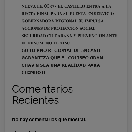
𝐍𝐔𝐄𝐕𝐀 𝐈.𝐄. 88333 𝐄𝐋 𝐂𝐀𝐒𝐓𝐈𝐋𝐋𝐎 𝐄𝐍𝐓𝐑𝐀 𝐀 𝐋𝐀
𝐑𝐄𝐂𝐓𝐀 𝐅𝐈𝐍𝐀𝐋 𝐏𝐀𝐑𝐀 𝐒𝐔 𝐏𝐔𝐄𝐒𝐓𝐀 𝐄𝐍 𝐒𝐄𝐑𝐕𝐈𝐂𝐈𝐎
𝐆𝐎𝐁𝐄𝐑𝐍𝐀𝐃𝐎𝐑𝐀 𝐑𝐄𝐆𝐈𝐎𝐍𝐀𝐋 (𝐄) 𝐈𝐌𝐏𝐔𝐋𝐒𝐀
𝐀𝐂𝐂𝐈𝐎𝐍𝐄𝐒 𝐃𝐄 𝐏𝐑𝐎𝐓𝐄𝐂𝐂𝐈𝐎́𝐍 𝐒𝐎𝐂𝐈𝐀𝐋,
𝐒𝐄𝐆𝐔𝐑𝐈𝐃𝐀𝐃 𝐂𝐈𝐔𝐃𝐀𝐃𝐀𝐍𝐀 𝐘 𝐏𝐑𝐄𝐕𝐄𝐍𝐂𝐈𝐎́𝐍 𝐀𝐍𝐓𝐄
𝐄𝐋 𝐅𝐄𝐍𝐎́𝐌𝐄𝐍𝐎 𝐄𝐋 𝐍𝐈𝐍̃𝐎
𝗚𝗢𝗕𝗜𝗘𝗥𝗡𝗢 𝗥𝗘𝗚𝗜𝗢𝗡𝗔𝗟 𝗗𝗘 Á𝗡𝗖𝗔𝗦𝗛
𝗚𝗔𝗥𝗔𝗡𝗧𝗜𝗭𝗔 𝗤𝗨𝗘 𝗘𝗟 𝗖𝗢𝗟𝗜𝗦𝗘𝗢 𝗚𝗥𝗔𝗡
𝗖𝗛𝗔𝗩Í𝗡 𝗦𝗘𝗔 𝗨𝗡𝗔 𝗥𝗘𝗔𝗟𝗜𝗗𝗔𝗗 𝗣𝗔𝗥𝗔
𝗖𝗛𝗜𝗠𝗕𝗢𝗧𝗘
Comentarios
Recientes
No hay comentarios que mostrar.