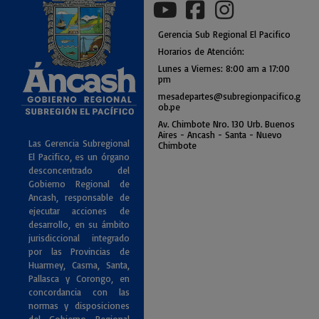
Gerencia
Sub
Regional El Pacifico
Horarios de Atención:
Lunes a Viernes: 8:00 am a
17:00
pm
mesadepartes@subregionpac
ifico.g
ob.pe
Av. Chimbote Nro. 130 Urb. Buenos
Air
es - Ancash - Santa - Nuevo
Las Gerencia Subregional
Chimbote
El Pacifico, es un órgano
desconcentrado del
Gobierno Regional de
Ancash, responsable de
ejecutar acciones de
desarrollo, en su ámbito
jurisdiccional integrado
por las Provincias de
Huarmey, Casma, Santa,
Pallasca y Corongo, en
concordancia con las
normas y disposiciones
del Gobierno Regional