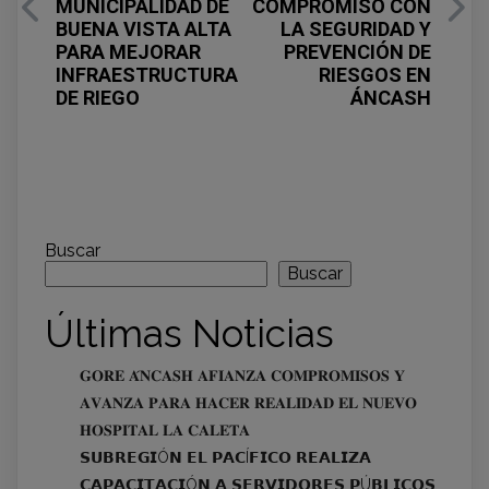
MUNICIPALIDAD DE
COMPROMISO CON
BUENA VISTA ALTA
LA SEGURIDAD Y
PARA MEJORAR
PREVENCIÓN DE
INFRAESTRUCTURA
RIESGOS EN
DE RIEGO
ÁNCASH
Buscar
Buscar
Últimas Noticias
𝐆𝐎𝐑𝐄 𝐀́𝐍𝐂𝐀𝐒𝐇 𝐀𝐅𝐈𝐀𝐍𝐙𝐀 𝐂𝐎𝐌𝐏𝐑𝐎𝐌𝐈𝐒𝐎𝐒 𝐘
𝐀𝐕𝐀𝐍𝐙𝐀 𝐏𝐀𝐑𝐀 𝐇𝐀𝐂𝐄𝐑 𝐑𝐄𝐀𝐋𝐈𝐃𝐀𝐃 𝐄𝐋 𝐍𝐔𝐄𝐕𝐎
𝐇𝐎𝐒𝐏𝐈𝐓𝐀𝐋 𝐋𝐀 𝐂𝐀𝐋𝐄𝐓𝐀
𝗦𝗨𝗕𝗥𝗘𝗚𝗜Ó𝗡 𝗘𝗟 𝗣𝗔𝗖Í𝗙𝗜𝗖𝗢 𝗥𝗘𝗔𝗟𝗜𝗭𝗔
𝗖𝗔𝗣𝗔𝗖𝗜𝗧𝗔𝗖𝗜Ó𝗡 𝗔 𝗦𝗘𝗥𝗩𝗜𝗗𝗢𝗥𝗘𝗦 𝗣Ú𝗕𝗟𝗜𝗖𝗢𝗦