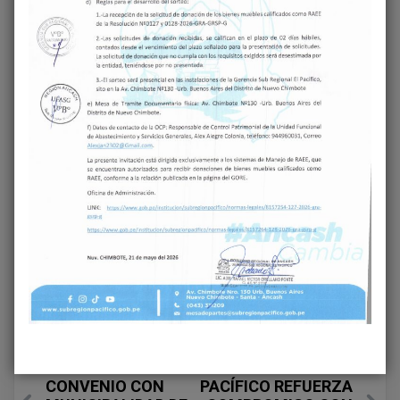
Share on Facebook
Share on Twitter
Previous
Next
SUBREGIÓN
GERENCIA
PACÍFICO FIRMA
SUBREGIONAL EL
CONVENIO CON
PACÍFICO REFUERZA