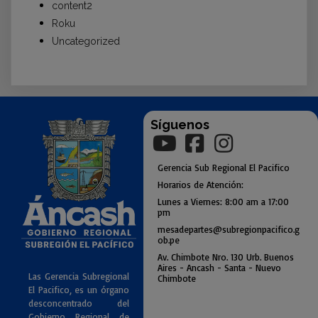
content2
Roku
Uncategorized
Síguenos
Gerencia
Sub
Regional El Pacifico
Horarios de Atención:
Lunes a Viernes: 8:00 am a
17:00
pm
mesadepartes@subregionpac
ifico.g
ob.pe
Av. Chimbote Nro. 130 Urb. Buenos
Air
es - Ancash - Santa - Nuevo
Las Gerencia Subregional
Chimbote
El Pacifico, es un órgano
desconcentrado del
Gobierno Regional de