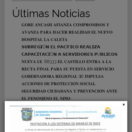
Últimas Noticias
𝐆𝐎𝐑𝐄 𝐀́𝐍𝐂𝐀𝐒𝐇 𝐀𝐅𝐈𝐀𝐍𝐙𝐀 𝐂𝐎𝐌𝐏𝐑𝐎𝐌𝐈𝐒𝐎𝐒 𝐘
𝐀𝐕𝐀𝐍𝐙𝐀 𝐏𝐀𝐑𝐀 𝐇𝐀𝐂𝐄𝐑 𝐑𝐄𝐀𝐋𝐈𝐃𝐀𝐃 𝐄𝐋 𝐍𝐔𝐄𝐕𝐎
𝐇𝐎𝐒𝐏𝐈𝐓𝐀𝐋 𝐋𝐀 𝐂𝐀𝐋𝐄𝐓𝐀
𝗦𝗨𝗕𝗥𝗘𝗚𝗜Ó𝗡 𝗘𝗟 𝗣𝗔𝗖Í𝗙𝗜𝗖𝗢 𝗥𝗘𝗔𝗟𝗜𝗭𝗔
𝗖𝗔𝗣𝗔𝗖𝗜𝗧𝗔𝗖𝗜Ó𝗡 𝗔 𝗦𝗘𝗥𝗩𝗜𝗗𝗢𝗥𝗘𝗦 𝗣Ú𝗕𝗟𝗜𝗖𝗢𝗦
𝐍𝐔𝐄𝐕𝐀 𝐈.𝐄. 88333 𝐄𝐋 𝐂𝐀𝐒𝐓𝐈𝐋𝐋𝐎 𝐄𝐍𝐓𝐑𝐀 𝐀 𝐋𝐀
𝐑𝐄𝐂𝐓𝐀 𝐅𝐈𝐍𝐀𝐋 𝐏𝐀𝐑𝐀 𝐒𝐔 𝐏𝐔𝐄𝐒𝐓𝐀 𝐄𝐍 𝐒𝐄𝐑𝐕𝐈𝐂𝐈𝐎
𝐆𝐎𝐁𝐄𝐑𝐍𝐀𝐃𝐎𝐑𝐀 𝐑𝐄𝐆𝐈𝐎𝐍𝐀𝐋 (𝐄) 𝐈𝐌𝐏𝐔𝐋𝐒𝐀
𝐀𝐂𝐂𝐈𝐎𝐍𝐄𝐒 𝐃𝐄 𝐏𝐑𝐎𝐓𝐄𝐂𝐂𝐈𝐎́𝐍 𝐒𝐎𝐂𝐈𝐀𝐋,
𝐒𝐄𝐆𝐔𝐑𝐈𝐃𝐀𝐃 𝐂𝐈𝐔𝐃𝐀𝐃𝐀𝐍𝐀 𝐘 𝐏𝐑𝐄𝐕𝐄𝐍𝐂𝐈𝐎́𝐍 𝐀𝐍𝐓𝐄
𝐄𝐋 𝐅𝐄𝐍𝐎́𝐌𝐄𝐍𝐎 𝐄𝐋 𝐍𝐈𝐍̃𝐎
𝗚𝗢𝗕𝗜𝗘𝗥𝗡𝗢 𝗥𝗘𝗚𝗜𝗢𝗡𝗔𝗟 𝗗𝗘 Á𝗡𝗖𝗔𝗦𝗛
𝗚𝗔𝗥𝗔𝗡𝗧𝗜𝗭𝗔 𝗤𝗨𝗘 𝗘𝗟 𝗖𝗢𝗟𝗜𝗦𝗘𝗢 𝗚𝗥𝗔𝗡
𝗖𝗛𝗔𝗩Í𝗡 𝗦𝗘𝗔 𝗨𝗡𝗔 𝗥𝗘𝗔𝗟𝗜𝗗𝗔𝗗 𝗣𝗔𝗥𝗔
𝗖𝗛𝗜𝗠𝗕𝗢𝗧𝗘