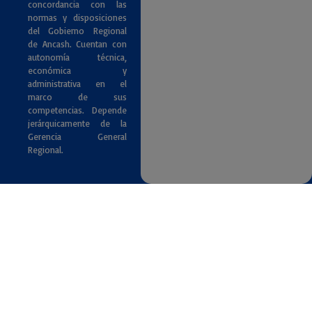
concordancia con las
normas y disposiciones
del Gobierno Regional
de Ancash. Cuentan con
autonomía técnica,
económica y
administrativa en el
marco de sus
competencias. Depende
jerárquicamente de la
Gerencia General
Regional.