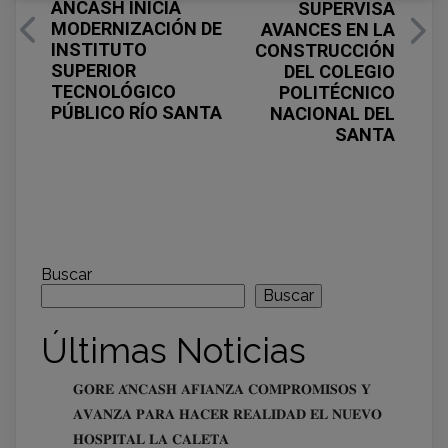
ÁNCASH INICIA
SUPERVISA
MODERNIZACIÓN DE
AVANCES EN LA
INSTITUTO
CONSTRUCCIÓN
SUPERIOR
DEL COLEGIO
TECNOLÓGICO
POLITÉCNICO
PÚBLICO RÍO SANTA
NACIONAL DEL
SANTA
Buscar
Buscar
Últimas Noticias
𝐆𝐎𝐑𝐄 𝐀́𝐍𝐂𝐀𝐒𝐇 𝐀𝐅𝐈𝐀𝐍𝐙𝐀 𝐂𝐎𝐌𝐏𝐑𝐎𝐌𝐈𝐒𝐎𝐒 𝐘
𝐀𝐕𝐀𝐍𝐙𝐀 𝐏𝐀𝐑𝐀 𝐇𝐀𝐂𝐄𝐑 𝐑𝐄𝐀𝐋𝐈𝐃𝐀𝐃 𝐄𝐋 𝐍𝐔𝐄𝐕𝐎
𝐇𝐎𝐒𝐏𝐈𝐓𝐀𝐋 𝐋𝐀 𝐂𝐀𝐋𝐄𝐓𝐀