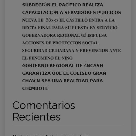
𝗦𝗨𝗕𝗥𝗘𝗚𝗜Ó𝗡 𝗘𝗟 𝗣𝗔𝗖Í𝗙𝗜𝗖𝗢 𝗥𝗘𝗔𝗟𝗜𝗭𝗔
𝗖𝗔𝗣𝗔𝗖𝗜𝗧𝗔𝗖𝗜Ó𝗡 𝗔 𝗦𝗘𝗥𝗩𝗜𝗗𝗢𝗥𝗘𝗦 𝗣Ú𝗕𝗟𝗜𝗖𝗢𝗦
𝐍𝐔𝐄𝐕𝐀 𝐈.𝐄. 88333 𝐄𝐋 𝐂𝐀𝐒𝐓𝐈𝐋𝐋𝐎 𝐄𝐍𝐓𝐑𝐀 𝐀 𝐋𝐀
𝐑𝐄𝐂𝐓𝐀 𝐅𝐈𝐍𝐀𝐋 𝐏𝐀𝐑𝐀 𝐒𝐔 𝐏𝐔𝐄𝐒𝐓𝐀 𝐄𝐍 𝐒𝐄𝐑𝐕𝐈𝐂𝐈𝐎
𝐆𝐎𝐁𝐄𝐑𝐍𝐀𝐃𝐎𝐑𝐀 𝐑𝐄𝐆𝐈𝐎𝐍𝐀𝐋 (𝐄) 𝐈𝐌𝐏𝐔𝐋𝐒𝐀
𝐀𝐂𝐂𝐈𝐎𝐍𝐄𝐒 𝐃𝐄 𝐏𝐑𝐎𝐓𝐄𝐂𝐂𝐈𝐎́𝐍 𝐒𝐎𝐂𝐈𝐀𝐋,
𝐒𝐄𝐆𝐔𝐑𝐈𝐃𝐀𝐃 𝐂𝐈𝐔𝐃𝐀𝐃𝐀𝐍𝐀 𝐘 𝐏𝐑𝐄𝐕𝐄𝐍𝐂𝐈𝐎́𝐍 𝐀𝐍𝐓𝐄
𝐄𝐋 𝐅𝐄𝐍𝐎́𝐌𝐄𝐍𝐎 𝐄𝐋 𝐍𝐈𝐍̃𝐎
𝗚𝗢𝗕𝗜𝗘𝗥𝗡𝗢 𝗥𝗘𝗚𝗜𝗢𝗡𝗔𝗟 𝗗𝗘 Á𝗡𝗖𝗔𝗦𝗛
𝗚𝗔𝗥𝗔𝗡𝗧𝗜𝗭𝗔 𝗤𝗨𝗘 𝗘𝗟 𝗖𝗢𝗟𝗜𝗦𝗘𝗢 𝗚𝗥𝗔𝗡
𝗖𝗛𝗔𝗩Í𝗡 𝗦𝗘𝗔 𝗨𝗡𝗔 𝗥𝗘𝗔𝗟𝗜𝗗𝗔𝗗 𝗣𝗔𝗥𝗔
𝗖𝗛𝗜𝗠𝗕𝗢𝗧𝗘
Comentarios
Recientes