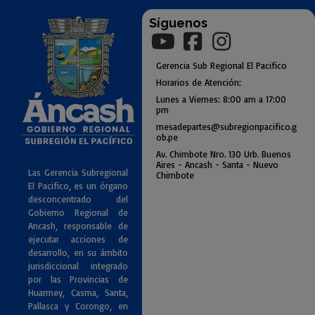
Síguenos
Gerencia
Sub
Regional El Pacifico
Horarios de Atención:
Lunes a Viernes: 8:00 am a
17:00
pm
mesadepartes@subregionpac
ifico.g
ob.pe
Av. Chimbote Nro. 130 Urb. Buenos
Air
es - Ancash - Santa - Nuevo
Las Gerencia Subregional
Chimbote
El Pacifico, es un órgano
desconcentrado del
Gobierno Regional de
Ancash, responsable de
ejecutar acciones de
desarrollo, en su ámbito
jurisdiccional integrado
por las Provincias de
Huarmey, Casma, Santa,
Pallasca y Corongo, en