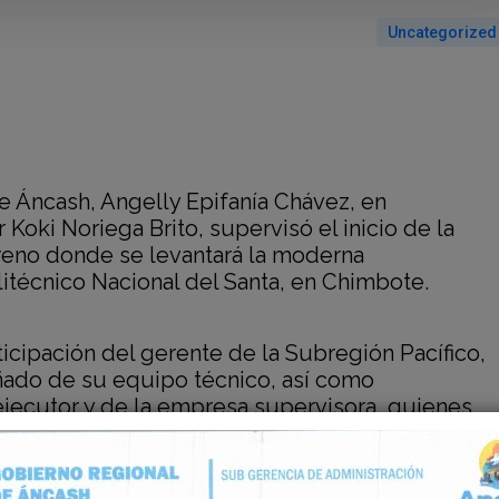
Uncategorized
e Áncash, Angelly Epifanía Chávez, en
Koki Noriega Brito, supervisó el inicio de la
erreno donde se levantará la moderna
litécnico Nacional del Santa, en Chimbote.
ticipación del gerente de la Subregión Pacífico,
ado de su equipo técnico, así como
ejecutor y de la empresa supervisora, quienes
nal el estado actual de la obra, los avances
das para los próximos meses.