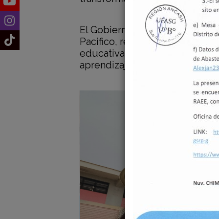
El Gobierno Regional de Áncash
Pacifico, reafirma su compromi
educativa, impulsando proyec
aprendizaje para las futuras g