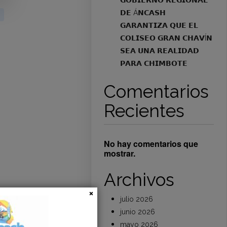
𝗚𝗢𝗕𝗜𝗘𝗥𝗡𝗢 𝗥𝗘𝗚𝗜𝗢𝗡𝗔𝗟
𝗗𝗘 Á𝗡𝗖𝗔𝗦𝗛
𝗚𝗔𝗥𝗔𝗡𝗧𝗜𝗭𝗔 𝗤𝗨𝗘 𝗘𝗟
𝗖𝗢𝗟𝗜𝗦𝗘𝗢 𝗚𝗥𝗔𝗡 𝗖𝗛𝗔𝗩Í𝗡
𝗦𝗘𝗔 𝗨𝗡𝗔 𝗥𝗘𝗔𝗟𝗜𝗗𝗔𝗗
𝗣𝗔𝗥𝗔 𝗖𝗛𝗜𝗠𝗕𝗢𝗧𝗘
Comentarios
Recientes
No hay comentarios que
mostrar.
Archivos
julio 2026
junio 2026
mayo 2026