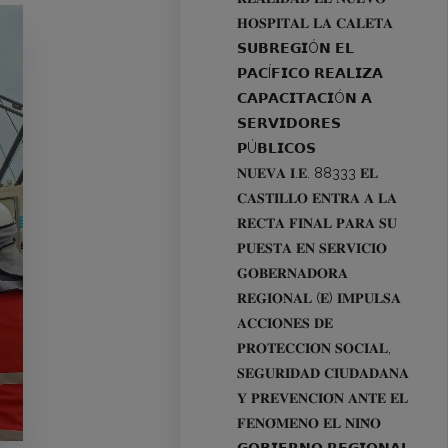
𝐇𝐎𝐒𝐏𝐈𝐓𝐀𝐋 𝐋𝐀 𝐂𝐀𝐋𝐄𝐓𝐀
𝗦𝗨𝗕𝗥𝗘𝗚𝗜Ó𝗡 𝗘𝗟
𝗣𝗔𝗖Í𝗙𝗜𝗖𝗢 𝗥𝗘𝗔𝗟𝗜𝗭𝗔
𝗖𝗔𝗣𝗔𝗖𝗜𝗧𝗔𝗖𝗜Ó𝗡 𝗔
𝗦𝗘𝗥𝗩𝗜𝗗𝗢𝗥𝗘𝗦
𝗣Ú𝗕𝗟𝗜𝗖𝗢𝗦
𝐍𝐔𝐄𝐕𝐀 𝐈.𝐄. 88333 𝐄𝐋
𝐂𝐀𝐒𝐓𝐈𝐋𝐋𝐎 𝐄𝐍𝐓𝐑𝐀 𝐀 𝐋𝐀
𝐑𝐄𝐂𝐓𝐀 𝐅𝐈𝐍𝐀𝐋 𝐏𝐀𝐑𝐀 𝐒𝐔
𝐏𝐔𝐄𝐒𝐓𝐀 𝐄𝐍 𝐒𝐄𝐑𝐕𝐈𝐂𝐈𝐎
𝐆𝐎𝐁𝐄𝐑𝐍𝐀𝐃𝐎𝐑𝐀
𝐑𝐄𝐆𝐈𝐎𝐍𝐀𝐋 (𝐄) 𝐈𝐌𝐏𝐔𝐋𝐒𝐀
𝐀𝐂𝐂𝐈𝐎𝐍𝐄𝐒 𝐃𝐄
𝐏𝐑𝐎𝐓𝐄𝐂𝐂𝐈𝐎́𝐍 𝐒𝐎𝐂𝐈𝐀𝐋,
𝐒𝐄𝐆𝐔𝐑𝐈𝐃𝐀𝐃 𝐂𝐈𝐔𝐃𝐀𝐃𝐀𝐍𝐀
𝐘 𝐏𝐑𝐄𝐕𝐄𝐍𝐂𝐈𝐎́𝐍 𝐀𝐍𝐓𝐄 𝐄𝐋
𝐅𝐄𝐍𝐎́𝐌𝐄𝐍𝐎 𝐄𝐋 𝐍𝐈𝐍̃𝐎