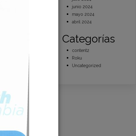
junio 2024
mayo 2024
l
abril 2024
Categorías
content2
Roku
Uncategorized