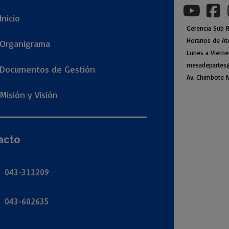
Inicio
Gerencia
Sub
R
Horarios de At
Organigr
ama
Lunes a Viern
mesadepartes
Documentos de Gestión
Av. Chimbote N
Misión y Visión
acto
043-311209
043-602635