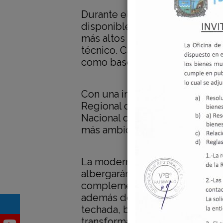
Durante el recorrido, se verific
disponible para el hincado de 
más altos estándares construct
técnico. Cabe precisar que se 
como base estructural del nu
Con una inversión histórica de
Regional de Áncash ejecuta la
Nacional del Santa en Chimbot
más ambiciosos de la región.
La moderna infraestructura co
albergarán 21 aulas de secunda
complementarios, bibliotecas,
además de un campo de fútbol 
techada, beneficiando a miles 
transformación educativa de la