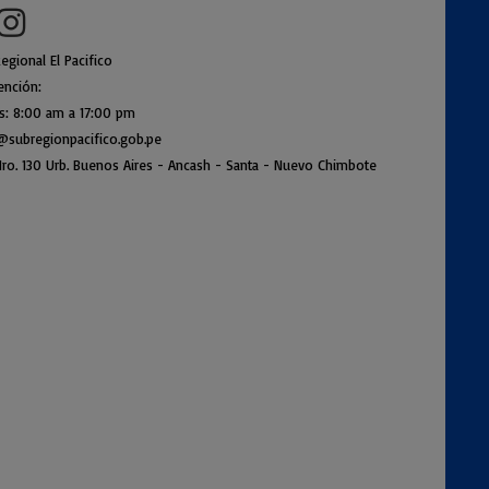
egional El Pacifico
ención:
es: 8:00 am a
17:00 pm
@subregionpac
ifico.gob.pe
ro. 130 Urb. Buenos Air
es - Ancash - Santa - Nuevo Chimbote