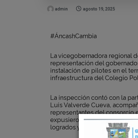
admin
agosto 19, 2025
#ÁncashCambia
La vicegobernadora regional d
representación del gobernador 
instalación de pilotes en el t
infraestructura del Colegio Po
La inspección contó con la par
Luis Valverde Cueva, acompañ
representantes del consorcio 
expusieron a la autoridad regio
logrados y las metas programa