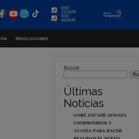
043-
311209
043-
602635
IÓN
RESOLUCIONES
Buscar
Bu
Últimas
Noticias
𝐆𝐎𝐑𝐄 𝐀́𝐍𝐂𝐀𝐒𝐇 𝐀𝐅𝐈𝐀𝐍𝐙𝐀
𝐂𝐎𝐌𝐏𝐑𝐎𝐌𝐈𝐒𝐎𝐒 𝐘
𝐀𝐕𝐀𝐍𝐙𝐀 𝐏𝐀𝐑𝐀 𝐇𝐀𝐂𝐄𝐑
𝐑𝐄𝐀𝐋𝐈𝐃𝐀𝐃 𝐄𝐋 𝐍𝐔𝐄𝐕𝐎