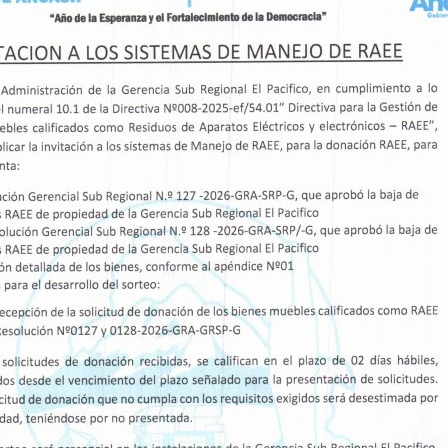
aron los frentes de trabajo y la maquinaria
los pilotes, garantizando el cumplimiento de los
ivos y de calidad establecidos en el expediente
colocarán un total de 418 pilotes que servirán
evo complejo educativo.
 más de 51 millones de soles, el Gobierno
 construcción del nuevo Colegio Politécnico
e, considerado uno de los proyectos educativos
ntará con 15 bloques de hasta cuatro pisos que
ria, 14 talleres especializados, 23 ambientes
 laboratorios, comedores y salas de proyección,
con grass sintético y una losa multiusos
de estudiantes y consolidando un hito en la
 provincia del Santa.