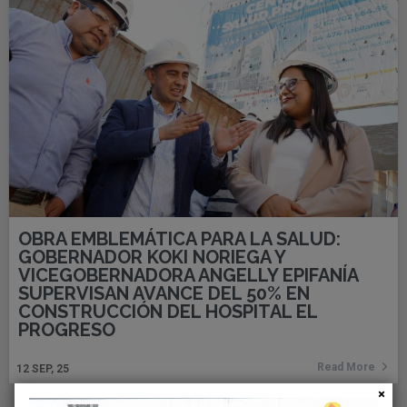
OBRA EMBLEMÁTICA PARA LA SALUD:
GOBERNADOR KOKI NORIEGA Y
VICEGOBERNADORA ANGELLY EPIFANÍA
SUPERVISAN AVANCE DEL 50% EN
CONSTRUCCIÓN DEL HOSPITAL EL
PROGRESO
Read More
12
SEP, 25