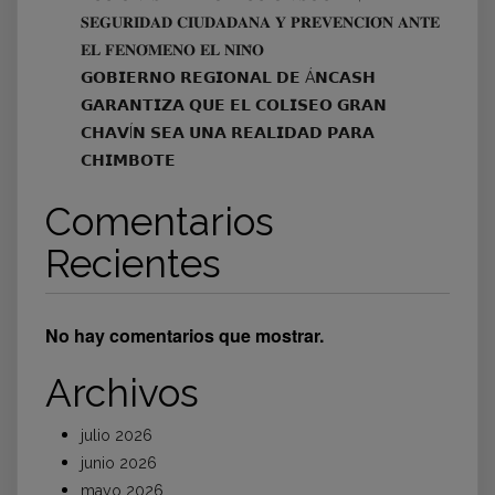
𝐒𝐄𝐆𝐔𝐑𝐈𝐃𝐀𝐃 𝐂𝐈𝐔𝐃𝐀𝐃𝐀𝐍𝐀 𝐘 𝐏𝐑𝐄𝐕𝐄𝐍𝐂𝐈𝐎́𝐍 𝐀𝐍𝐓𝐄
𝐄𝐋 𝐅𝐄𝐍𝐎́𝐌𝐄𝐍𝐎 𝐄𝐋 𝐍𝐈𝐍̃𝐎
𝗚𝗢𝗕𝗜𝗘𝗥𝗡𝗢 𝗥𝗘𝗚𝗜𝗢𝗡𝗔𝗟 𝗗𝗘 Á𝗡𝗖𝗔𝗦𝗛
𝗚𝗔𝗥𝗔𝗡𝗧𝗜𝗭𝗔 𝗤𝗨𝗘 𝗘𝗟 𝗖𝗢𝗟𝗜𝗦𝗘𝗢 𝗚𝗥𝗔𝗡
𝗖𝗛𝗔𝗩Í𝗡 𝗦𝗘𝗔 𝗨𝗡𝗔 𝗥𝗘𝗔𝗟𝗜𝗗𝗔𝗗 𝗣𝗔𝗥𝗔
𝗖𝗛𝗜𝗠𝗕𝗢𝗧𝗘
Comentarios
Recientes
No hay comentarios que mostrar.
Archivos
julio 2026
junio 2026
mayo 2026