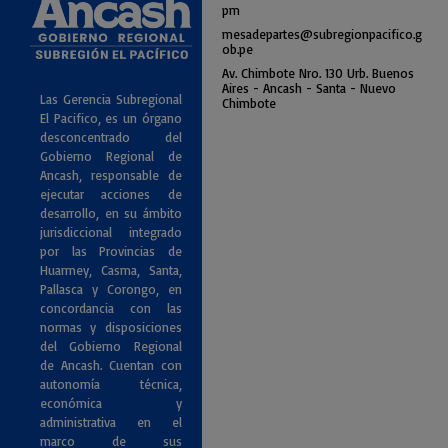
pm
mesadepartes@subregionpac
ifico.g
ob.pe
Av. Chimbote Nro. 130 Urb. Buenos
Air
es - Ancash - Santa - Nuevo
Las Gerencia Subregional
Chimbote
El Pacifico, es un órgano
desconcentrado del
Gobierno Regional de
Ancash, responsable de
ejecutar acciones de
desarrollo, en su ámbito
jurisdiccional integrado
por las Provincias de
Huarmey, Casma, Santa,
Pallasca y Corongo, en
concordancia con las
normas y disposiciones
del Gobierno Regional
de Ancash. Cuentan con
autonomía técnica,
económica y
administrativa en el
marco de sus