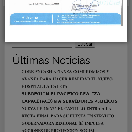
Read More
12
SEP, 25
Buscar
Buscar
Últimas Noticias
𝐆𝐎𝐑𝐄 𝐀́𝐍𝐂𝐀𝐒𝐇 𝐀𝐅𝐈𝐀𝐍𝐙𝐀 𝐂𝐎𝐌𝐏𝐑𝐎𝐌𝐈𝐒𝐎𝐒 𝐘
𝐀𝐕𝐀𝐍𝐙𝐀 𝐏𝐀𝐑𝐀 𝐇𝐀𝐂𝐄𝐑 𝐑𝐄𝐀𝐋𝐈𝐃𝐀𝐃 𝐄𝐋 𝐍𝐔𝐄𝐕𝐎
𝐇𝐎𝐒𝐏𝐈𝐓𝐀𝐋 𝐋𝐀 𝐂𝐀𝐋𝐄𝐓𝐀
𝗦𝗨𝗕𝗥𝗘𝗚𝗜Ó𝗡 𝗘𝗟 𝗣𝗔𝗖Í𝗙𝗜𝗖𝗢 𝗥𝗘𝗔𝗟𝗜𝗭𝗔
𝗖𝗔𝗣𝗔𝗖𝗜𝗧𝗔𝗖𝗜Ó𝗡 𝗔 𝗦𝗘𝗥𝗩𝗜𝗗𝗢𝗥𝗘𝗦 𝗣Ú𝗕𝗟𝗜𝗖𝗢𝗦
𝐍𝐔𝐄𝐕𝐀 𝐈.𝐄. 88333 𝐄𝐋 𝐂𝐀𝐒𝐓𝐈𝐋𝐋𝐎 𝐄𝐍𝐓𝐑𝐀 𝐀 𝐋𝐀
𝐑𝐄𝐂𝐓𝐀 𝐅𝐈𝐍𝐀𝐋 𝐏𝐀𝐑𝐀 𝐒𝐔 𝐏𝐔𝐄𝐒𝐓𝐀 𝐄𝐍 𝐒𝐄𝐑𝐕𝐈𝐂𝐈𝐎
𝐆𝐎𝐁𝐄𝐑𝐍𝐀𝐃𝐎𝐑𝐀 𝐑𝐄𝐆𝐈𝐎𝐍𝐀𝐋 (𝐄) 𝐈𝐌𝐏𝐔𝐋𝐒𝐀
𝐀𝐂𝐂𝐈𝐎𝐍𝐄𝐒 𝐃𝐄 𝐏𝐑𝐎𝐓𝐄𝐂𝐂𝐈𝐎́𝐍 𝐒𝐎𝐂𝐈𝐀𝐋,