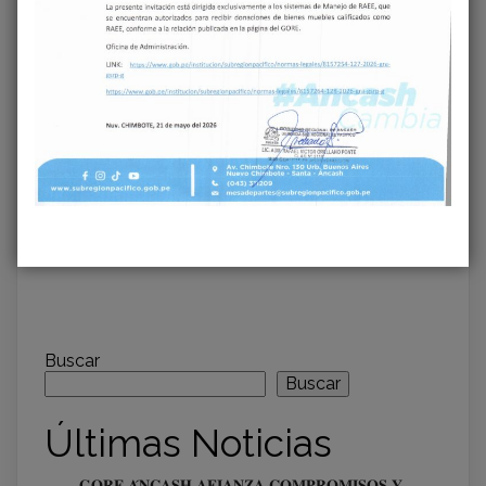
ÁNCASH ACELERA
Previous
SU
GOBIERNO
TRANSFORMACIÓN
REGIONAL DE
EDUCATIVA:
ÁNCASH IMPULSA
VICEGOBERNADORA
MEGAPROYECTO
INSPECCIONA
VIAL EN CASMA
OBRAS
PARA UNIR COSTA Y
EMBLEMÁTICAS EN
SIERRA
LA PROVINCIA DEL
SANTA
Buscar
Buscar
Últimas Noticias
𝐆𝐎𝐑𝐄 𝐀́𝐍𝐂𝐀𝐒𝐇 𝐀𝐅𝐈𝐀𝐍𝐙𝐀 𝐂𝐎𝐌𝐏𝐑𝐎𝐌𝐈𝐒𝐎𝐒 𝐘