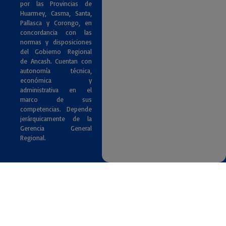
por las Provincias de
Huarmey, Casma, Santa,
Pallasca y Corongo, en
concordancia con las
normas y disposiciones
del Gobierno Regional
de Ancash. Cuentan con
autonomía técnica,
económica y
administrativa en el
marco de sus
competencias. Depende
jerárquicamente de la
Gerencia General
Regional.