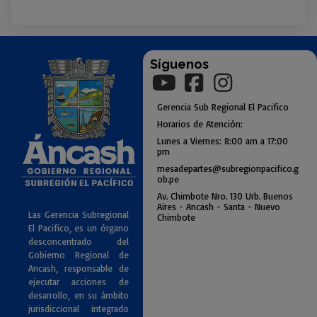
Síguenos
Gerencia
Sub
Regional El Pacifico
Horarios de Atención:
Lunes a Viernes: 8:00 am a
17:00
pm
mesadepartes@subregionpac
ifico.g
ob.pe
Av. Chimbote Nro. 130 Urb. Buenos
Air
es - Ancash - Santa - Nuevo
Las Gerencia Subregional
Chimbote
El Pacifico, es un órgano
desconcentrado del
Gobierno Regional de
Ancash, responsable de
ejecutar acciones de
desarrollo, en su ámbito
jurisdiccional integrado