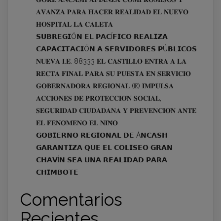
𝐀𝐕𝐀𝐍𝐙𝐀 𝐏𝐀𝐑𝐀 𝐇𝐀𝐂𝐄𝐑 𝐑𝐄𝐀𝐋𝐈𝐃𝐀𝐃 𝐄𝐋 𝐍𝐔𝐄𝐕𝐎
𝐇𝐎𝐒𝐏𝐈𝐓𝐀𝐋 𝐋𝐀 𝐂𝐀𝐋𝐄𝐓𝐀
𝗦𝗨𝗕𝗥𝗘𝗚𝗜Ó𝗡 𝗘𝗟 𝗣𝗔𝗖Í𝗙𝗜𝗖𝗢 𝗥𝗘𝗔𝗟𝗜𝗭𝗔
𝗖𝗔𝗣𝗔𝗖𝗜𝗧𝗔𝗖𝗜Ó𝗡 𝗔 𝗦𝗘𝗥𝗩𝗜𝗗𝗢𝗥𝗘𝗦 𝗣Ú𝗕𝗟𝗜𝗖𝗢𝗦
𝐍𝐔𝐄𝐕𝐀 𝐈.𝐄. 88333 𝐄𝐋 𝐂𝐀𝐒𝐓𝐈𝐋𝐋𝐎 𝐄𝐍𝐓𝐑𝐀 𝐀 𝐋𝐀
𝐑𝐄𝐂𝐓𝐀 𝐅𝐈𝐍𝐀𝐋 𝐏𝐀𝐑𝐀 𝐒𝐔 𝐏𝐔𝐄𝐒𝐓𝐀 𝐄𝐍 𝐒𝐄𝐑𝐕𝐈𝐂𝐈𝐎
𝐆𝐎𝐁𝐄𝐑𝐍𝐀𝐃𝐎𝐑𝐀 𝐑𝐄𝐆𝐈𝐎𝐍𝐀𝐋 (𝐄) 𝐈𝐌𝐏𝐔𝐋𝐒𝐀
𝐀𝐂𝐂𝐈𝐎𝐍𝐄𝐒 𝐃𝐄 𝐏𝐑𝐎𝐓𝐄𝐂𝐂𝐈𝐎́𝐍 𝐒𝐎𝐂𝐈𝐀𝐋,
𝐒𝐄𝐆𝐔𝐑𝐈𝐃𝐀𝐃 𝐂𝐈𝐔𝐃𝐀𝐃𝐀𝐍𝐀 𝐘 𝐏𝐑𝐄𝐕𝐄𝐍𝐂𝐈𝐎́𝐍 𝐀𝐍𝐓𝐄
𝐄𝐋 𝐅𝐄𝐍𝐎́𝐌𝐄𝐍𝐎 𝐄𝐋 𝐍𝐈𝐍̃𝐎
𝗚𝗢𝗕𝗜𝗘𝗥𝗡𝗢 𝗥𝗘𝗚𝗜𝗢𝗡𝗔𝗟 𝗗𝗘 Á𝗡𝗖𝗔𝗦𝗛
𝗚𝗔𝗥𝗔𝗡𝗧𝗜𝗭𝗔 𝗤𝗨𝗘 𝗘𝗟 𝗖𝗢𝗟𝗜𝗦𝗘𝗢 𝗚𝗥𝗔𝗡
𝗖𝗛𝗔𝗩Í𝗡 𝗦𝗘𝗔 𝗨𝗡𝗔 𝗥𝗘𝗔𝗟𝗜𝗗𝗔𝗗 𝗣𝗔𝗥𝗔
𝗖𝗛𝗜𝗠𝗕𝗢𝗧𝗘
Comentarios
Recientes