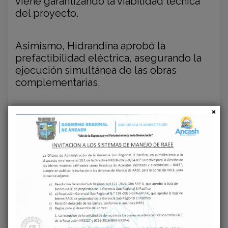
viene garantizando la viabilidad técnica
del proyecto.
Asimismo, Hidrandina aprobó la
prefactibilidad eléctrica, asegurando la
ejecución simultánea de las obras
complementarias.
De acuerdo con el cronograma, los
trabajos preliminares se iniciarán en el
primer semestre del próximo año, con un
plazo de ejecución de 24 meses. La
actual gestión regional dejará la obra
encaminada para su culminación en
beneficio de toda la población.
Con esta adjudicación, Áncash avanza