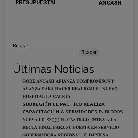
PRESUPUESTAL
ÁNCASH
Buscar
Buscar
Últimas Noticias
𝐆𝐎𝐑𝐄 𝐀́𝐍𝐂𝐀𝐒𝐇 𝐀𝐅𝐈𝐀𝐍𝐙𝐀 𝐂𝐎𝐌𝐏𝐑𝐎𝐌𝐈𝐒𝐎𝐒 𝐘
𝐀𝐕𝐀𝐍𝐙𝐀 𝐏𝐀𝐑𝐀 𝐇𝐀𝐂𝐄𝐑 𝐑𝐄𝐀𝐋𝐈𝐃𝐀𝐃 𝐄𝐋 𝐍𝐔𝐄𝐕𝐎
𝐇𝐎𝐒𝐏𝐈𝐓𝐀𝐋 𝐋𝐀 𝐂𝐀𝐋𝐄𝐓𝐀
𝗦𝗨𝗕𝗥𝗘𝗚𝗜Ó𝗡 𝗘𝗟 𝗣𝗔𝗖Í𝗙𝗜𝗖𝗢 𝗥𝗘𝗔𝗟𝗜𝗭𝗔
𝗖𝗔𝗣𝗔𝗖𝗜𝗧𝗔𝗖𝗜Ó𝗡 𝗔 𝗦𝗘𝗥𝗩𝗜𝗗𝗢𝗥𝗘𝗦 𝗣Ú𝗕𝗟𝗜𝗖𝗢𝗦
𝐍𝐔𝐄𝐕𝐀 𝐈.𝐄. 88333 𝐄𝐋 𝐂𝐀𝐒𝐓𝐈𝐋𝐋𝐎 𝐄𝐍𝐓𝐑𝐀 𝐀 𝐋𝐀
𝐑𝐄𝐂𝐓𝐀 𝐅𝐈𝐍𝐀𝐋 𝐏𝐀𝐑𝐀 𝐒𝐔 𝐏𝐔𝐄𝐒𝐓𝐀 𝐄𝐍 𝐒𝐄𝐑𝐕𝐈𝐂𝐈𝐎
𝐆𝐎𝐁𝐄𝐑𝐍𝐀𝐃𝐎𝐑𝐀 𝐑𝐄𝐆𝐈𝐎𝐍𝐀𝐋 (𝐄) 𝐈𝐌𝐏𝐔𝐋𝐒𝐀