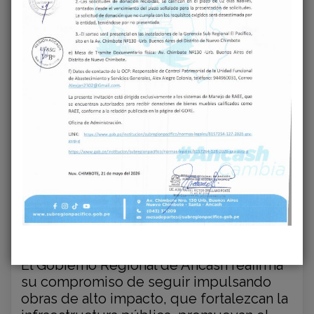
hacia una red de salud moderna, eficiente
y con servicios de calidad, reafirmando la
visión de una gestión regional
transparente, técnica y orientada a
resultados.
“Estamos dando un paso firme hacia el
futuro de la salud en Chimbote y Áncash.
Este hospital no solo representa
infraestructura, sino esperanza y
bienestar para miles de familias”, destacó
la vicegobernadora Angelly Epifanía
Chávez.
El Gobierno Regional de Áncash reafirma
su compromiso de seguir impulsando
obras de alto impacto, que fortalezcan la