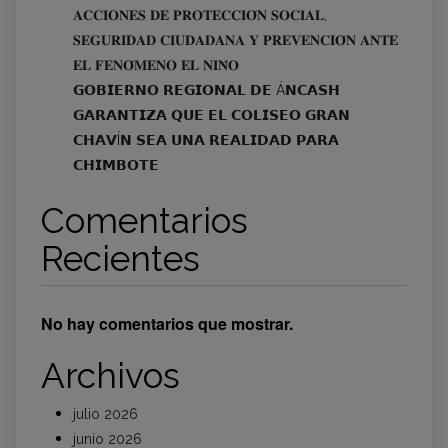
𝐀𝐂𝐂𝐈𝐎𝐍𝐄𝐒 𝐃𝐄 𝐏𝐑𝐎𝐓𝐄𝐂𝐂𝐈𝐎́𝐍 𝐒𝐎𝐂𝐈𝐀𝐋,
𝐒𝐄𝐆𝐔𝐑𝐈𝐃𝐀𝐃 𝐂𝐈𝐔𝐃𝐀𝐃𝐀𝐍𝐀 𝐘 𝐏𝐑𝐄𝐕𝐄𝐍𝐂𝐈𝐎́𝐍 𝐀𝐍𝐓𝐄
𝐄𝐋 𝐅𝐄𝐍𝐎́𝐌𝐄𝐍𝐎 𝐄𝐋 𝐍𝐈𝐍̃𝐎
𝗚𝗢𝗕𝗜𝗘𝗥𝗡𝗢 𝗥𝗘𝗚𝗜𝗢𝗡𝗔𝗟 𝗗𝗘 Á𝗡𝗖𝗔𝗦𝗛
𝗚𝗔𝗥𝗔𝗡𝗧𝗜𝗭𝗔 𝗤𝗨𝗘 𝗘𝗟 𝗖𝗢𝗟𝗜𝗦𝗘𝗢 𝗚𝗥𝗔𝗡
𝗖𝗛𝗔𝗩Í𝗡 𝗦𝗘𝗔 𝗨𝗡𝗔 𝗥𝗘𝗔𝗟𝗜𝗗𝗔𝗗 𝗣𝗔𝗥𝗔
𝗖𝗛𝗜𝗠𝗕𝗢𝗧𝗘
Comentarios
Recientes
No hay comentarios que mostrar.
Archivos
julio 2026
junio 2026