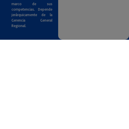
marco de sus
competencias. Depende
jerárquicamente de la
Gerencia General
Regional.