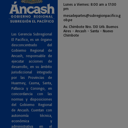
Lunes a Viernes: 8:00 am a
17:00
pm
mesadepartes@subregionpac
ifico.g
ob.pe
Av. Chimbote Nro. 130 Urb. Buenos
Air
es - Ancash - Santa - Nuevo
Las Gerencia Subregional
Chimbote
El Pacifico, es un órgano
desconcentrado del
Gobierno Regional de
Ancash, responsable de
ejecutar acciones de
desarrollo, en su ámbito
jurisdiccional integrado
por las Provincias de
Huarmey, Casma, Santa,
Pallasca y Corongo, en
concordancia con las
normas y disposiciones
del Gobierno Regional
de Ancash. Cuentan con
autonomía técnica,
económica y
administrativa en el