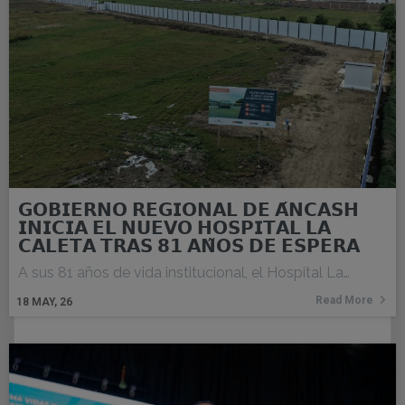
𝗚𝗢𝗕𝗜𝗘𝗥𝗡𝗢 𝗥𝗘𝗚𝗜𝗢𝗡𝗔𝗟 𝗗𝗘 𝗔́𝗡𝗖𝗔𝗦𝗛
𝗜𝗡𝗜𝗖𝗜𝗔 𝗘𝗟 𝗡𝗨𝗘𝗩𝗢 𝗛𝗢𝗦𝗣𝗜𝗧𝗔𝗟 𝗟𝗔
𝗖𝗔𝗟𝗘𝗧𝗔 𝗧𝗥𝗔𝗦 𝟴𝟭 𝗔𝗡̃𝗢𝗦 𝗗𝗘 𝗘𝗦𝗣𝗘𝗥𝗔
A sus 81 años de vida institucional, el Hospital La…
Read More
18
MAY, 26