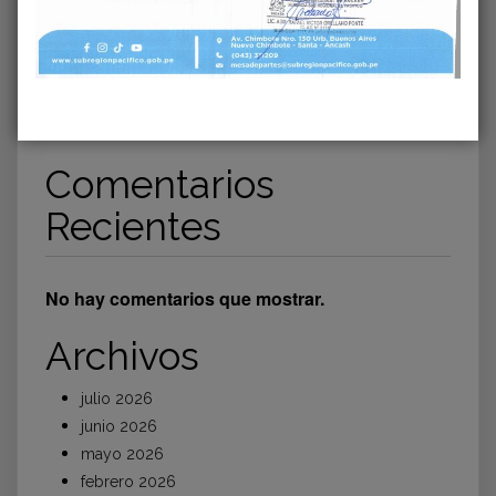
𝐄𝐋 𝐅𝐄𝐍𝐎́𝐌𝐄𝐍𝐎 𝐄𝐋 𝐍𝐈𝐍̃𝐎
𝗚𝗢𝗕𝗜𝗘𝗥𝗡𝗢 𝗥𝗘𝗚𝗜𝗢𝗡𝗔𝗟 𝗗𝗘 Á𝗡𝗖𝗔𝗦𝗛
𝗚𝗔𝗥𝗔𝗡𝗧𝗜𝗭𝗔 𝗤𝗨𝗘 𝗘𝗟 𝗖𝗢𝗟𝗜𝗦𝗘𝗢 𝗚𝗥𝗔𝗡
𝗖𝗛𝗔𝗩Í𝗡 𝗦𝗘𝗔 𝗨𝗡𝗔 𝗥𝗘𝗔𝗟𝗜𝗗𝗔𝗗 𝗣𝗔𝗥𝗔
𝗖𝗛𝗜𝗠𝗕𝗢𝗧𝗘
Comentarios
Recientes
No hay comentarios que mostrar.
Archivos
julio 2026
junio 2026
mayo 2026
febrero 2026