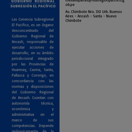
ob.pe
Av. Chimbote Nro. 130 Urb. Buenos
Air
es - Ancash - Santa - Nuevo
Las Gerencia Subregional
Chimbote
El Pacifico, es un órgano
desconcentrado del
Gobierno Regional de
Ancash, responsable de
ejecutar acciones de
desarrollo, en su ámbito
jurisdiccional integrado
por las Provincias de
Huarmey, Casma, Santa,
Pallasca y Corongo, en
concordancia con las
normas y disposiciones
del Gobierno Regional
de Ancash. Cuentan con
autonomía técnica,
económica y
administrativa en el
marco de sus
competencias. Depende
jerárquicamente de la