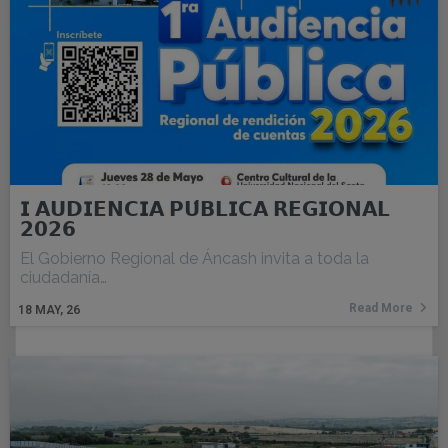
𝗜 𝗔𝗨𝗗𝗜𝗘𝗡𝗖𝗜𝗔 𝗣𝗨́𝗕𝗟𝗜𝗖𝗔 𝗥𝗘𝗚𝗜𝗢𝗡𝗔𝗟
𝟮𝟬𝟮𝟲
El Gobierno Regional de Áncash invita a toda la
ciudadanía…
Read More
18
MAY, 26