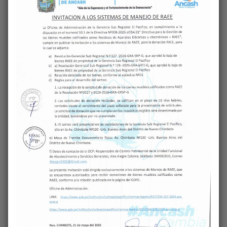
Buscar
Buscar
Últimas Noticias
𝐆𝐎𝐑𝐄 𝐀́𝐍𝐂𝐀𝐒𝐇 𝐀𝐅𝐈𝐀𝐍𝐙𝐀 𝐂𝐎𝐌𝐏𝐑𝐎𝐌𝐈𝐒𝐎𝐒 𝐘
𝐀𝐕𝐀𝐍𝐙𝐀 𝐏𝐀𝐑𝐀 𝐇𝐀𝐂𝐄𝐑 𝐑𝐄𝐀𝐋𝐈𝐃𝐀𝐃 𝐄𝐋 𝐍𝐔𝐄𝐕𝐎
𝐇𝐎𝐒𝐏𝐈𝐓𝐀𝐋 𝐋𝐀 𝐂𝐀𝐋𝐄𝐓𝐀
𝗦𝗨𝗕𝗥𝗘𝗚𝗜Ó𝗡 𝗘𝗟 𝗣𝗔𝗖Í𝗙𝗜𝗖𝗢 𝗥𝗘𝗔𝗟𝗜𝗭𝗔
𝗖𝗔𝗣𝗔𝗖𝗜𝗧𝗔𝗖𝗜Ó𝗡 𝗔 𝗦𝗘𝗥𝗩𝗜𝗗𝗢𝗥𝗘𝗦 𝗣Ú𝗕𝗟𝗜𝗖𝗢𝗦
𝐍𝐔𝐄𝐕𝐀 𝐈.𝐄. 88333 𝐄𝐋 𝐂𝐀𝐒𝐓𝐈𝐋𝐋𝐎 𝐄𝐍𝐓𝐑𝐀 𝐀 𝐋𝐀
𝐑𝐄𝐂𝐓𝐀 𝐅𝐈𝐍𝐀𝐋 𝐏𝐀𝐑𝐀 𝐒𝐔 𝐏𝐔𝐄𝐒𝐓𝐀 𝐄𝐍 𝐒𝐄𝐑𝐕𝐈𝐂𝐈𝐎
𝐆𝐎𝐁𝐄𝐑𝐍𝐀𝐃𝐎𝐑𝐀 𝐑𝐄𝐆𝐈𝐎𝐍𝐀𝐋 (𝐄) 𝐈𝐌𝐏𝐔𝐋𝐒𝐀
𝐀𝐂𝐂𝐈𝐎𝐍𝐄𝐒 𝐃𝐄 𝐏𝐑𝐎𝐓𝐄𝐂𝐂𝐈𝐎́𝐍 𝐒𝐎𝐂𝐈𝐀𝐋,
𝐒𝐄𝐆𝐔𝐑𝐈𝐃𝐀𝐃 𝐂𝐈𝐔𝐃𝐀𝐃𝐀𝐍𝐀 𝐘 𝐏𝐑𝐄𝐕𝐄𝐍𝐂𝐈𝐎́𝐍 𝐀𝐍𝐓𝐄