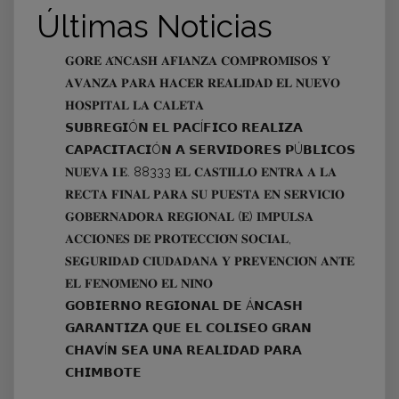
Últimas Noticias
𝐆𝐎𝐑𝐄 𝐀́𝐍𝐂𝐀𝐒𝐇 𝐀𝐅𝐈𝐀𝐍𝐙𝐀 𝐂𝐎𝐌𝐏𝐑𝐎𝐌𝐈𝐒𝐎𝐒 𝐘
𝐀𝐕𝐀𝐍𝐙𝐀 𝐏𝐀𝐑𝐀 𝐇𝐀𝐂𝐄𝐑 𝐑𝐄𝐀𝐋𝐈𝐃𝐀𝐃 𝐄𝐋 𝐍𝐔𝐄𝐕𝐎
𝐇𝐎𝐒𝐏𝐈𝐓𝐀𝐋 𝐋𝐀 𝐂𝐀𝐋𝐄𝐓𝐀
𝗦𝗨𝗕𝗥𝗘𝗚𝗜Ó𝗡 𝗘𝗟 𝗣𝗔𝗖Í𝗙𝗜𝗖𝗢 𝗥𝗘𝗔𝗟𝗜𝗭𝗔
𝗖𝗔𝗣𝗔𝗖𝗜𝗧𝗔𝗖𝗜Ó𝗡 𝗔 𝗦𝗘𝗥𝗩𝗜𝗗𝗢𝗥𝗘𝗦 𝗣Ú𝗕𝗟𝗜𝗖𝗢𝗦
𝐍𝐔𝐄𝐕𝐀 𝐈.𝐄. 88333 𝐄𝐋 𝐂𝐀𝐒𝐓𝐈𝐋𝐋𝐎 𝐄𝐍𝐓𝐑𝐀 𝐀 𝐋𝐀
𝐑𝐄𝐂𝐓𝐀 𝐅𝐈𝐍𝐀𝐋 𝐏𝐀𝐑𝐀 𝐒𝐔 𝐏𝐔𝐄𝐒𝐓𝐀 𝐄𝐍 𝐒𝐄𝐑𝐕𝐈𝐂𝐈𝐎
𝐆𝐎𝐁𝐄𝐑𝐍𝐀𝐃𝐎𝐑𝐀 𝐑𝐄𝐆𝐈𝐎𝐍𝐀𝐋 (𝐄) 𝐈𝐌𝐏𝐔𝐋𝐒𝐀
𝐀𝐂𝐂𝐈𝐎𝐍𝐄𝐒 𝐃𝐄 𝐏𝐑𝐎𝐓𝐄𝐂𝐂𝐈𝐎́𝐍 𝐒𝐎𝐂𝐈𝐀𝐋,
𝐒𝐄𝐆𝐔𝐑𝐈𝐃𝐀𝐃 𝐂𝐈𝐔𝐃𝐀𝐃𝐀𝐍𝐀 𝐘 𝐏𝐑𝐄𝐕𝐄𝐍𝐂𝐈𝐎́𝐍 𝐀𝐍𝐓𝐄
𝐄𝐋 𝐅𝐄𝐍𝐎́𝐌𝐄𝐍𝐎 𝐄𝐋 𝐍𝐈𝐍̃𝐎
𝗚𝗢𝗕𝗜𝗘𝗥𝗡𝗢 𝗥𝗘𝗚𝗜𝗢𝗡𝗔𝗟 𝗗𝗘 Á𝗡𝗖𝗔𝗦𝗛
𝗚𝗔𝗥𝗔𝗡𝗧𝗜𝗭𝗔 𝗤𝗨𝗘 𝗘𝗟 𝗖𝗢𝗟𝗜𝗦𝗘𝗢 𝗚𝗥𝗔𝗡
𝗖𝗛𝗔𝗩Í𝗡 𝗦𝗘𝗔 𝗨𝗡𝗔 𝗥𝗘𝗔𝗟𝗜𝗗𝗔𝗗 𝗣𝗔𝗥𝗔
𝗖𝗛𝗜𝗠𝗕𝗢𝗧𝗘