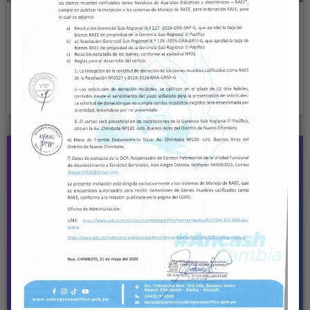
VICEGOBERNADORA REGIONAL
SUPERVISA FUTURA IMPLEMENTACIÓN DE
UN TOMÓGRAFO Y COORDINA TRABAJOS
DE MEJORA EN ÁREAS CRÍTICAS DEL
HOSPITAL LA CALETA
Read More
18
JUL, 24