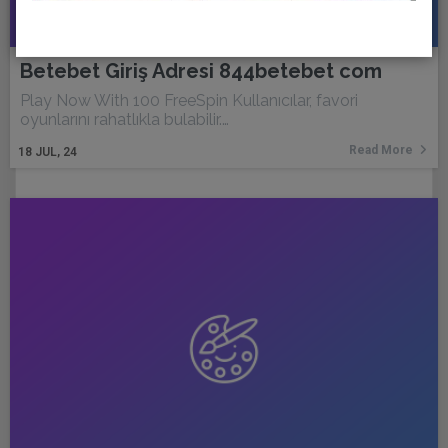
Betebet Giriş Adresi 844betebet com
Play Now With 100 FreeSpin Kullanıcılar, favori
oyunlarını rahatlıkla bulabilir.…
Read More
18
JUL, 24