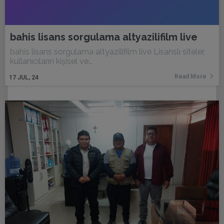
bahis lisans sorgulama altyazilifilm live
bahis lisans sorgulama altyazilifilm live Lisanslı siteler,
kullanıcıların kişisel ve…
Read More
17
JUL, 24