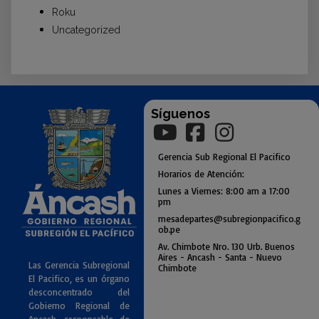
Roku
Uncategorized
Síguenos
Gerencia
Sub
Regional El Pacifico
Horarios de Atención:
Lunes a Viernes: 8:00 am a
17:00
pm
mesadepartes@subregionpac
ifico.g
ob.pe
Av. Chimbote Nro. 130 Urb. Buenos
Air
es - Ancash - Santa - Nuevo
Las Gerencia Subregional
Chimbote
El Pacifico, es un órgano
desconcentrado del
Gobierno Regional de