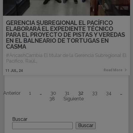
GERENCIA SUBREGIONAL EL PACÍFICO
ELABORARÁ EL EXPEDIENTE TÉCNICO
PARA EL PROYECTO DE PISTAS Y VEREDAS
EN EL BALNEARIO DE TORTUGAS EN
CASMA
#ÁncashCambia El titular de la Gerencia Subregional El
Pacífico, Raúl…
Read More
11
JUL, 24
Anterior
1
…
30
31
32
33
34
…
38
Siguiente
Buscar
Buscar