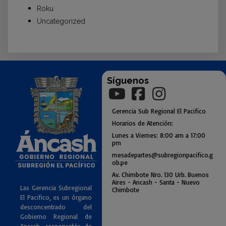
Roku
Uncategorized
Síguenos
Gerencia
Sub
Regional El Pacifico
Horarios de Atención:
Lunes a Viernes: 8:00 am a
17:00
pm
mesadepartes@subregionpac
ifico.g
ob.pe
Av. Chimbote Nro. 130 Urb. Buenos
Air
es - Ancash - Santa - Nuevo
Las Gerencia Subregional
Chimbote
El Pacifico, es un órgano
desconcentrado del
Gobierno Regional de