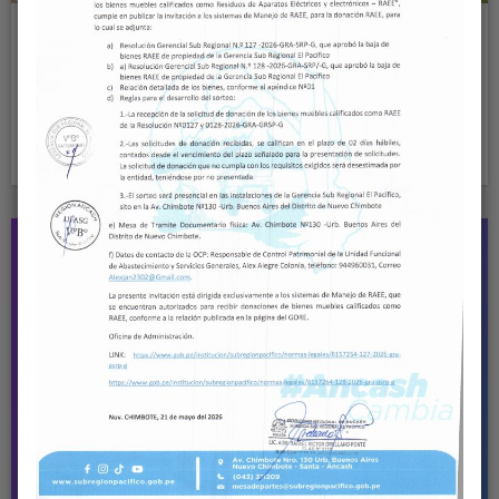
VICEGOBERNADORA REGIONAL
SUPERVISA FUTURA IMPLEMENTACIÓN DE
UN TOMÓGRAFO Y COORDINA TRABAJOS
DE MEJORA EN ÁREAS CRÍTICAS DEL
HOSPITAL LA CALETA
Read More
18
JUL, 24