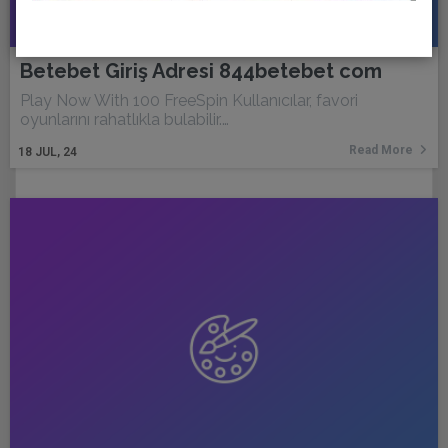
Betebet Giriş Adresi 844betebet com
Play Now With 100 FreeSpin Kullanıcılar, favori
oyunlarını rahatlıkla bulabilir.…
Read More
18
JUL, 24