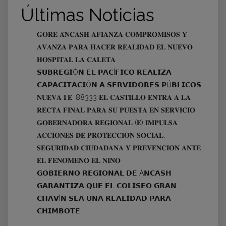
Últimas Noticias
𝐆𝐎𝐑𝐄 𝐀́𝐍𝐂𝐀𝐒𝐇 𝐀𝐅𝐈𝐀𝐍𝐙𝐀 𝐂𝐎𝐌𝐏𝐑𝐎𝐌𝐈𝐒𝐎𝐒 𝐘
𝐀𝐕𝐀𝐍𝐙𝐀 𝐏𝐀𝐑𝐀 𝐇𝐀𝐂𝐄𝐑 𝐑𝐄𝐀𝐋𝐈𝐃𝐀𝐃 𝐄𝐋 𝐍𝐔𝐄𝐕𝐎
𝐇𝐎𝐒𝐏𝐈𝐓𝐀𝐋 𝐋𝐀 𝐂𝐀𝐋𝐄𝐓𝐀
𝗦𝗨𝗕𝗥𝗘𝗚𝗜Ó𝗡 𝗘𝗟 𝗣𝗔𝗖Í𝗙𝗜𝗖𝗢 𝗥𝗘𝗔𝗟𝗜𝗭𝗔
𝗖𝗔𝗣𝗔𝗖𝗜𝗧𝗔𝗖𝗜Ó𝗡 𝗔 𝗦𝗘𝗥𝗩𝗜𝗗𝗢𝗥𝗘𝗦 𝗣Ú𝗕𝗟𝗜𝗖𝗢𝗦
𝐍𝐔𝐄𝐕𝐀 𝐈.𝐄. 88333 𝐄𝐋 𝐂𝐀𝐒𝐓𝐈𝐋𝐋𝐎 𝐄𝐍𝐓𝐑𝐀 𝐀 𝐋𝐀
𝐑𝐄𝐂𝐓𝐀 𝐅𝐈𝐍𝐀𝐋 𝐏𝐀𝐑𝐀 𝐒𝐔 𝐏𝐔𝐄𝐒𝐓𝐀 𝐄𝐍 𝐒𝐄𝐑𝐕𝐈𝐂𝐈𝐎
𝐆𝐎𝐁𝐄𝐑𝐍𝐀𝐃𝐎𝐑𝐀 𝐑𝐄𝐆𝐈𝐎𝐍𝐀𝐋 (𝐄) 𝐈𝐌𝐏𝐔𝐋𝐒𝐀
𝐀𝐂𝐂𝐈𝐎𝐍𝐄𝐒 𝐃𝐄 𝐏𝐑𝐎𝐓𝐄𝐂𝐂𝐈𝐎́𝐍 𝐒𝐎𝐂𝐈𝐀𝐋,
𝐒𝐄𝐆𝐔𝐑𝐈𝐃𝐀𝐃 𝐂𝐈𝐔𝐃𝐀𝐃𝐀𝐍𝐀 𝐘 𝐏𝐑𝐄𝐕𝐄𝐍𝐂𝐈𝐎́𝐍 𝐀𝐍𝐓𝐄
𝐄𝐋 𝐅𝐄𝐍𝐎́𝐌𝐄𝐍𝐎 𝐄𝐋 𝐍𝐈𝐍̃𝐎
𝗚𝗢𝗕𝗜𝗘𝗥𝗡𝗢 𝗥𝗘𝗚𝗜𝗢𝗡𝗔𝗟 𝗗𝗘 Á𝗡𝗖𝗔𝗦𝗛
𝗚𝗔𝗥𝗔𝗡𝗧𝗜𝗭𝗔 𝗤𝗨𝗘 𝗘𝗟 𝗖𝗢𝗟𝗜𝗦𝗘𝗢 𝗚𝗥𝗔𝗡
𝗖𝗛𝗔𝗩Í𝗡 𝗦𝗘𝗔 𝗨𝗡𝗔 𝗥𝗘𝗔𝗟𝗜𝗗𝗔𝗗 𝗣𝗔𝗥𝗔
𝗖𝗛𝗜𝗠𝗕𝗢𝗧𝗘