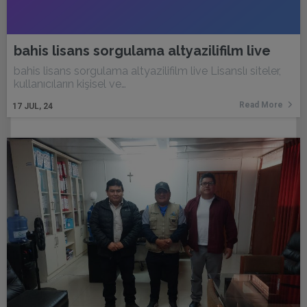
bahis lisans sorgulama altyazilifilm live
bahis lisans sorgulama altyazilifilm live Lisanslı siteler,
kullanıcıların kişisel ve…
Read More
17
JUL, 24