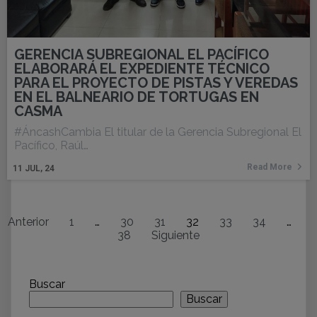
GERENCIA SUBREGIONAL EL PACÍFICO
ELABORARÁ EL EXPEDIENTE TÉCNICO
PARA EL PROYECTO DE PISTAS Y VEREDAS
EN EL BALNEARIO DE TORTUGAS EN
CASMA
#ÁncashCambia El titular de la Gerencia Subregional El
Pacífico, Raúl…
Read More
11
JUL, 24
Anterior
1
…
30
31
32
33
34
…
38
Siguiente
Buscar
Buscar