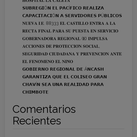
𝐇𝐎𝐒𝐏𝐈𝐓𝐀𝐋 𝐋𝐀 𝐂𝐀𝐋𝐄𝐓𝐀
𝗦𝗨𝗕𝗥𝗘𝗚𝗜Ó𝗡 𝗘𝗟 𝗣𝗔𝗖Í𝗙𝗜𝗖𝗢 𝗥𝗘𝗔𝗟𝗜𝗭𝗔
𝗖𝗔𝗣𝗔𝗖𝗜𝗧𝗔𝗖𝗜Ó𝗡 𝗔 𝗦𝗘𝗥𝗩𝗜𝗗𝗢𝗥𝗘𝗦 𝗣Ú𝗕𝗟𝗜𝗖𝗢𝗦
𝐍𝐔𝐄𝐕𝐀 𝐈.𝐄. 88333 𝐄𝐋 𝐂𝐀𝐒𝐓𝐈𝐋𝐋𝐎 𝐄𝐍𝐓𝐑𝐀 𝐀 𝐋𝐀
𝐑𝐄𝐂𝐓𝐀 𝐅𝐈𝐍𝐀𝐋 𝐏𝐀𝐑𝐀 𝐒𝐔 𝐏𝐔𝐄𝐒𝐓𝐀 𝐄𝐍 𝐒𝐄𝐑𝐕𝐈𝐂𝐈𝐎
𝐆𝐎𝐁𝐄𝐑𝐍𝐀𝐃𝐎𝐑𝐀 𝐑𝐄𝐆𝐈𝐎𝐍𝐀𝐋 (𝐄) 𝐈𝐌𝐏𝐔𝐋𝐒𝐀
𝐀𝐂𝐂𝐈𝐎𝐍𝐄𝐒 𝐃𝐄 𝐏𝐑𝐎𝐓𝐄𝐂𝐂𝐈𝐎́𝐍 𝐒𝐎𝐂𝐈𝐀𝐋,
𝐒𝐄𝐆𝐔𝐑𝐈𝐃𝐀𝐃 𝐂𝐈𝐔𝐃𝐀𝐃𝐀𝐍𝐀 𝐘 𝐏𝐑𝐄𝐕𝐄𝐍𝐂𝐈𝐎́𝐍 𝐀𝐍𝐓𝐄
𝐄𝐋 𝐅𝐄𝐍𝐎́𝐌𝐄𝐍𝐎 𝐄𝐋 𝐍𝐈𝐍̃𝐎
𝗚𝗢𝗕𝗜𝗘𝗥𝗡𝗢 𝗥𝗘𝗚𝗜𝗢𝗡𝗔𝗟 𝗗𝗘 Á𝗡𝗖𝗔𝗦𝗛
𝗚𝗔𝗥𝗔𝗡𝗧𝗜𝗭𝗔 𝗤𝗨𝗘 𝗘𝗟 𝗖𝗢𝗟𝗜𝗦𝗘𝗢 𝗚𝗥𝗔𝗡
𝗖𝗛𝗔𝗩Í𝗡 𝗦𝗘𝗔 𝗨𝗡𝗔 𝗥𝗘𝗔𝗟𝗜𝗗𝗔𝗗 𝗣𝗔𝗥𝗔
𝗖𝗛𝗜𝗠𝗕𝗢𝗧𝗘
Comentarios
Recientes