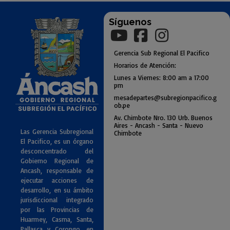
Síguenos
Gerencia
Sub
Regional El Pacifico
Horarios de Atención:
Lunes a Viernes: 8:00 am a
17:00
pm
mesadepartes@subregionpac
ifico.g
ob.pe
Av. Chimbote Nro. 130 Urb. Buenos
Air
es - Ancash - Santa - Nuevo
Las Gerencia Subregional
Chimbote
El Pacifico, es un órgano
desconcentrado del
Gobierno Regional de
Ancash, responsable de
ejecutar acciones de
desarrollo, en su ámbito
jurisdiccional integrado
por las Provincias de
Huarmey, Casma, Santa,
Pallasca y Corongo, en