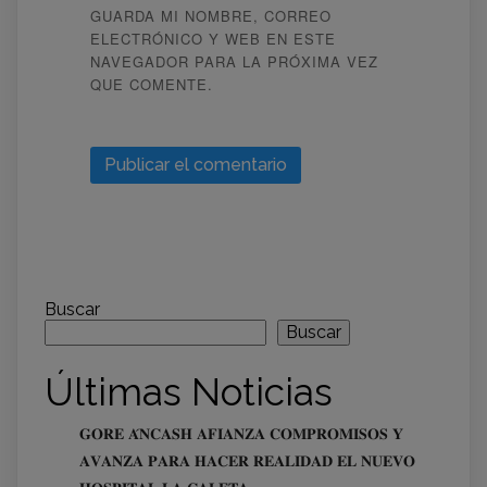
GUARDA MI NOMBRE, CORREO
ELECTRÓNICO Y WEB EN ESTE
NAVEGADOR PARA LA PRÓXIMA VEZ
QUE COMENTE.
Buscar
Buscar
Últimas Noticias
𝐆𝐎𝐑𝐄 𝐀́𝐍𝐂𝐀𝐒𝐇 𝐀𝐅𝐈𝐀𝐍𝐙𝐀 𝐂𝐎𝐌𝐏𝐑𝐎𝐌𝐈𝐒𝐎𝐒 𝐘
𝐀𝐕𝐀𝐍𝐙𝐀 𝐏𝐀𝐑𝐀 𝐇𝐀𝐂𝐄𝐑 𝐑𝐄𝐀𝐋𝐈𝐃𝐀𝐃 𝐄𝐋 𝐍𝐔𝐄𝐕𝐎