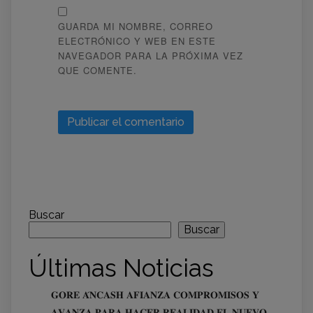
GUARDA MI NOMBRE, CORREO
ELECTRÓNICO Y WEB EN ESTE
NAVEGADOR PARA LA PRÓXIMA VEZ
QUE COMENTE.
Buscar
Buscar
Últimas Noticias
𝐆𝐎𝐑𝐄 𝐀́𝐍𝐂𝐀𝐒𝐇 𝐀𝐅𝐈𝐀𝐍𝐙𝐀 𝐂𝐎𝐌𝐏𝐑𝐎𝐌𝐈𝐒𝐎𝐒 𝐘
𝐀𝐕𝐀𝐍𝐙𝐀 𝐏𝐀𝐑𝐀 𝐇𝐀𝐂𝐄𝐑 𝐑𝐄𝐀𝐋𝐈𝐃𝐀𝐃 𝐄𝐋 𝐍𝐔𝐄𝐕𝐎