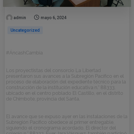
admin
mayo 6, 2024
Uncategorized
#ÁncashCambia
Los proyectistas del consorcio La Libertad
presentaron sus avances a la Subregión Pacífico en el
proceso de elaboración del expediente técnico para la
construcción de la institución educativa n.° 88333,
ubicado en el centro poblado El Castillo, en el distrito
de Chimbote, provincia del Santa.
El avance que se expuso ayer en las
instalaciones de la
Subregión Pacífico obedece al primer entregable,
siguiendo el cronograma acordado. El director del
colegio n.° 88333, Ever Jara Vásquez, también participó