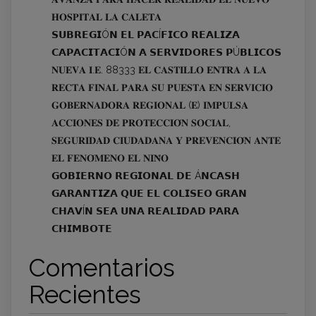
𝐇𝐎𝐒𝐏𝐈𝐓𝐀𝐋 𝐋𝐀 𝐂𝐀𝐋𝐄𝐓𝐀
𝗦𝗨𝗕𝗥𝗘𝗚𝗜Ó𝗡 𝗘𝗟 𝗣𝗔𝗖Í𝗙𝗜𝗖𝗢 𝗥𝗘𝗔𝗟𝗜𝗭𝗔
𝗖𝗔𝗣𝗔𝗖𝗜𝗧𝗔𝗖𝗜Ó𝗡 𝗔 𝗦𝗘𝗥𝗩𝗜𝗗𝗢𝗥𝗘𝗦 𝗣Ú𝗕𝗟𝗜𝗖𝗢𝗦
𝐍𝐔𝐄𝐕𝐀 𝐈.𝐄. 88333 𝐄𝐋 𝐂𝐀𝐒𝐓𝐈𝐋𝐋𝐎 𝐄𝐍𝐓𝐑𝐀 𝐀 𝐋𝐀
𝐑𝐄𝐂𝐓𝐀 𝐅𝐈𝐍𝐀𝐋 𝐏𝐀𝐑𝐀 𝐒𝐔 𝐏𝐔𝐄𝐒𝐓𝐀 𝐄𝐍 𝐒𝐄𝐑𝐕𝐈𝐂𝐈𝐎
𝐆𝐎𝐁𝐄𝐑𝐍𝐀𝐃𝐎𝐑𝐀 𝐑𝐄𝐆𝐈𝐎𝐍𝐀𝐋 (𝐄) 𝐈𝐌𝐏𝐔𝐋𝐒𝐀
𝐀𝐂𝐂𝐈𝐎𝐍𝐄𝐒 𝐃𝐄 𝐏𝐑𝐎𝐓𝐄𝐂𝐂𝐈𝐎́𝐍 𝐒𝐎𝐂𝐈𝐀𝐋,
𝐒𝐄𝐆𝐔𝐑𝐈𝐃𝐀𝐃 𝐂𝐈𝐔𝐃𝐀𝐃𝐀𝐍𝐀 𝐘 𝐏𝐑𝐄𝐕𝐄𝐍𝐂𝐈𝐎́𝐍 𝐀𝐍𝐓𝐄
𝐄𝐋 𝐅𝐄𝐍𝐎́𝐌𝐄𝐍𝐎 𝐄𝐋 𝐍𝐈𝐍̃𝐎
𝗚𝗢𝗕𝗜𝗘𝗥𝗡𝗢 𝗥𝗘𝗚𝗜𝗢𝗡𝗔𝗟 𝗗𝗘 Á𝗡𝗖𝗔𝗦𝗛
𝗚𝗔𝗥𝗔𝗡𝗧𝗜𝗭𝗔 𝗤𝗨𝗘 𝗘𝗟 𝗖𝗢𝗟𝗜𝗦𝗘𝗢 𝗚𝗥𝗔𝗡
𝗖𝗛𝗔𝗩Í𝗡 𝗦𝗘𝗔 𝗨𝗡𝗔 𝗥𝗘𝗔𝗟𝗜𝗗𝗔𝗗 𝗣𝗔𝗥𝗔
𝗖𝗛𝗜𝗠𝗕𝗢𝗧𝗘
Comentarios
Recientes