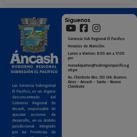
Síguenos
Gerencia
Sub
Regional El Pacifico
Horarios de Atención:
Lunes a Viernes: 8:00 am a
17:00
pm
mesadepartes@subregionpac
ifico.g
ob.pe
Av. Chimbote Nro. 130 Urb. Buenos
Air
es - Ancash - Santa - Nuevo
Las Gerencia Subregional
Chimbote
El Pacifico, es un órgano
desconcentrado del
Gobierno Regional de
Ancash, responsable de
ejecutar acciones de
desarrollo, en su ámbito
jurisdiccional integrado
por las Provincias de