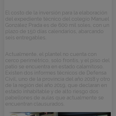
El costo de la inversión para la elaboración
del expediente técnico del colegio Manuel
González Prada es de 600 mil soles, con un
plazo de 150 días calendarios, abarcando
seis entregables.
Actualmente, el plantel no cuenta con
cerco perimétrico, solo frontis, y el piso del
patio se encuentra en estado calamitoso.
Existen dos informes técnicos de Defensa
Civil, uno de la provincia del año 2018 y otro
de la región del año 2019, que declaran en
estado inhabitable y de alto riesgo dos
pabellones de aulas que actualmente se
encuentran clausurados.