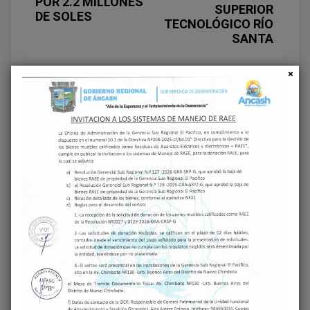
POR 2.2 MILLONES
SUPERIOR
DE SOLES
TECNOLÓGICO RÍO
SANTA
Deja una respuesta
Tu dirección de correo electrónico no será
publicada.
Los campos obligatorios están
marcados con
*