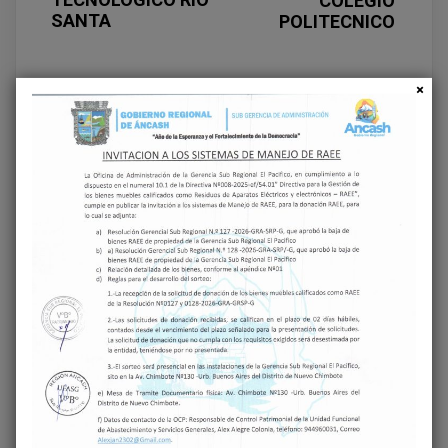
COLEGIO
SANTA
POLITECNICO
Deja una respuesta
Tu dirección de correo electrónico no será
publicada.
Los campos obligatorios están
marcados con
*
COMENTARIO
*