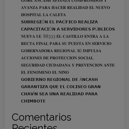
𝐆𝐎𝐑𝐄 𝐀́𝐍𝐂𝐀𝐒𝐇 𝐀𝐅𝐈𝐀𝐍𝐙𝐀 𝐂𝐎𝐌𝐏𝐑𝐎𝐌𝐈𝐒𝐎𝐒 𝐘
𝐀𝐕𝐀𝐍𝐙𝐀 𝐏𝐀𝐑𝐀 𝐇𝐀𝐂𝐄𝐑 𝐑𝐄𝐀𝐋𝐈𝐃𝐀𝐃 𝐄𝐋 𝐍𝐔𝐄𝐕𝐎
𝐇𝐎𝐒𝐏𝐈𝐓𝐀𝐋 𝐋𝐀 𝐂𝐀𝐋𝐄𝐓𝐀
𝗦𝗨𝗕𝗥𝗘𝗚𝗜Ó𝗡 𝗘𝗟 𝗣𝗔𝗖Í𝗙𝗜𝗖𝗢 𝗥𝗘𝗔𝗟𝗜𝗭𝗔
𝗖𝗔𝗣𝗔𝗖𝗜𝗧𝗔𝗖𝗜Ó𝗡 𝗔 𝗦𝗘𝗥𝗩𝗜𝗗𝗢𝗥𝗘𝗦 𝗣Ú𝗕𝗟𝗜𝗖𝗢𝗦
𝐍𝐔𝐄𝐕𝐀 𝐈.𝐄. 88333 𝐄𝐋 𝐂𝐀𝐒𝐓𝐈𝐋𝐋𝐎 𝐄𝐍𝐓𝐑𝐀 𝐀 𝐋𝐀
𝐑𝐄𝐂𝐓𝐀 𝐅𝐈𝐍𝐀𝐋 𝐏𝐀𝐑𝐀 𝐒𝐔 𝐏𝐔𝐄𝐒𝐓𝐀 𝐄𝐍 𝐒𝐄𝐑𝐕𝐈𝐂𝐈𝐎
𝐆𝐎𝐁𝐄𝐑𝐍𝐀𝐃𝐎𝐑𝐀 𝐑𝐄𝐆𝐈𝐎𝐍𝐀𝐋 (𝐄) 𝐈𝐌𝐏𝐔𝐋𝐒𝐀
𝐀𝐂𝐂𝐈𝐎𝐍𝐄𝐒 𝐃𝐄 𝐏𝐑𝐎𝐓𝐄𝐂𝐂𝐈𝐎́𝐍 𝐒𝐎𝐂𝐈𝐀𝐋,
𝐒𝐄𝐆𝐔𝐑𝐈𝐃𝐀𝐃 𝐂𝐈𝐔𝐃𝐀𝐃𝐀𝐍𝐀 𝐘 𝐏𝐑𝐄𝐕𝐄𝐍𝐂𝐈𝐎́𝐍 𝐀𝐍𝐓𝐄
𝐄𝐋 𝐅𝐄𝐍𝐎́𝐌𝐄𝐍𝐎 𝐄𝐋 𝐍𝐈𝐍̃𝐎
𝗚𝗢𝗕𝗜𝗘𝗥𝗡𝗢 𝗥𝗘𝗚𝗜𝗢𝗡𝗔𝗟 𝗗𝗘 Á𝗡𝗖𝗔𝗦𝗛
𝗚𝗔𝗥𝗔𝗡𝗧𝗜𝗭𝗔 𝗤𝗨𝗘 𝗘𝗟 𝗖𝗢𝗟𝗜𝗦𝗘𝗢 𝗚𝗥𝗔𝗡
𝗖𝗛𝗔𝗩Í𝗡 𝗦𝗘𝗔 𝗨𝗡𝗔 𝗥𝗘𝗔𝗟𝗜𝗗𝗔𝗗 𝗣𝗔𝗥𝗔
𝗖𝗛𝗜𝗠𝗕𝗢𝗧𝗘
Comentarios
Recientes