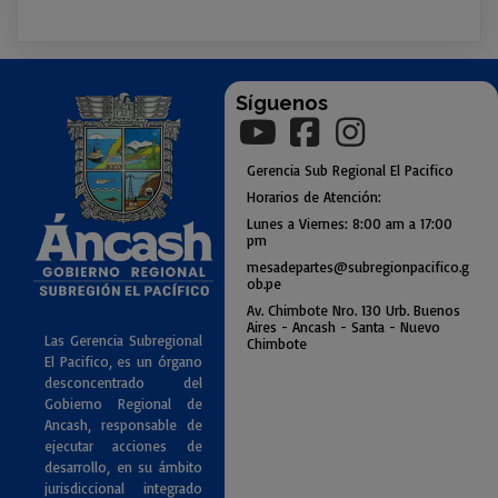
Síguenos
Gerencia
Sub
Regional El Pacifico
Horarios de Atención:
Lunes a Viernes: 8:00 am a
17:00
pm
mesadepartes@subregionpac
ifico.g
ob.pe
Av. Chimbote Nro. 130 Urb. Buenos
Air
es - Ancash - Santa - Nuevo
Las Gerencia Subregional
Chimbote
El Pacifico, es un órgano
desconcentrado del
Gobierno Regional de
Ancash, responsable de
ejecutar acciones de
desarrollo, en su ámbito
jurisdiccional integrado