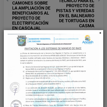
TÉCNICO PARA EL
CAMONES SOBRE
PROYECTO DE
LA AMPLIACIÓN DE
PISTAS Y VEREDAS
BENEFICIARIOS AL
EN EL BALNEARIO
PROYECTO DE
DE TORTUGAS EN
ELECTRIFICACIÓN
CASMA
EN CASCAJAL
Deja una respuesta
Tu dirección de correo electrónico no será
publicada.
Los campos obligatorios están
marcados con
*