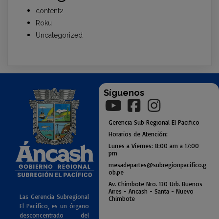
content2
Roku
Uncategorized
Síguenos
Gerencia
Sub
Regional El Pacifico
Horarios de Atención:
Lunes a Viernes: 8:00 am a
17:00
pm
mesadepartes@subregionpac
ifico.g
ob.pe
Av. Chimbote Nro. 130 Urb. Buenos
Air
es - Ancash - Santa - Nuevo
Las Gerencia Subregional
Chimbote
El Pacifico, es un órgano
desconcentrado del