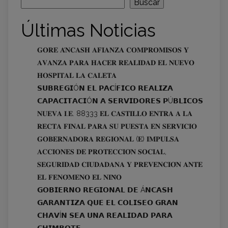
Buscar
Últimas Noticias
𝐆𝐎𝐑𝐄 𝐀́𝐍𝐂𝐀𝐒𝐇 𝐀𝐅𝐈𝐀𝐍𝐙𝐀 𝐂𝐎𝐌𝐏𝐑𝐎𝐌𝐈𝐒𝐎𝐒 𝐘
𝐀𝐕𝐀𝐍𝐙𝐀 𝐏𝐀𝐑𝐀 𝐇𝐀𝐂𝐄𝐑 𝐑𝐄𝐀𝐋𝐈𝐃𝐀𝐃 𝐄𝐋 𝐍𝐔𝐄𝐕𝐎
𝐇𝐎𝐒𝐏𝐈𝐓𝐀𝐋 𝐋𝐀 𝐂𝐀𝐋𝐄𝐓𝐀
𝗦𝗨𝗕𝗥𝗘𝗚𝗜Ó𝗡 𝗘𝗟 𝗣𝗔𝗖Í𝗙𝗜𝗖𝗢 𝗥𝗘𝗔𝗟𝗜𝗭𝗔
𝗖𝗔𝗣𝗔𝗖𝗜𝗧𝗔𝗖𝗜Ó𝗡 𝗔 𝗦𝗘𝗥𝗩𝗜𝗗𝗢𝗥𝗘𝗦 𝗣Ú𝗕𝗟𝗜𝗖𝗢𝗦
𝐍𝐔𝐄𝐕𝐀 𝐈.𝐄. 88333 𝐄𝐋 𝐂𝐀𝐒𝐓𝐈𝐋𝐋𝐎 𝐄𝐍𝐓𝐑𝐀 𝐀 𝐋𝐀
𝐑𝐄𝐂𝐓𝐀 𝐅𝐈𝐍𝐀𝐋 𝐏𝐀𝐑𝐀 𝐒𝐔 𝐏𝐔𝐄𝐒𝐓𝐀 𝐄𝐍 𝐒𝐄𝐑𝐕𝐈𝐂𝐈𝐎
𝐆𝐎𝐁𝐄𝐑𝐍𝐀𝐃𝐎𝐑𝐀 𝐑𝐄𝐆𝐈𝐎𝐍𝐀𝐋 (𝐄) 𝐈𝐌𝐏𝐔𝐋𝐒𝐀
𝐀𝐂𝐂𝐈𝐎𝐍𝐄𝐒 𝐃𝐄 𝐏𝐑𝐎𝐓𝐄𝐂𝐂𝐈𝐎́𝐍 𝐒𝐎𝐂𝐈𝐀𝐋,
𝐒𝐄𝐆𝐔𝐑𝐈𝐃𝐀𝐃 𝐂𝐈𝐔𝐃𝐀𝐃𝐀𝐍𝐀 𝐘 𝐏𝐑𝐄𝐕𝐄𝐍𝐂𝐈𝐎́𝐍 𝐀𝐍𝐓𝐄
𝐄𝐋 𝐅𝐄𝐍𝐎́𝐌𝐄𝐍𝐎 𝐄𝐋 𝐍𝐈𝐍̃𝐎
𝗚𝗢𝗕𝗜𝗘𝗥𝗡𝗢 𝗥𝗘𝗚𝗜𝗢𝗡𝗔𝗟 𝗗𝗘 Á𝗡𝗖𝗔𝗦𝗛
𝗚𝗔𝗥𝗔𝗡𝗧𝗜𝗭𝗔 𝗤𝗨𝗘 𝗘𝗟 𝗖𝗢𝗟𝗜𝗦𝗘𝗢 𝗚𝗥𝗔𝗡
𝗖𝗛𝗔𝗩Í𝗡 𝗦𝗘𝗔 𝗨𝗡𝗔 𝗥𝗘𝗔𝗟𝗜𝗗𝗔𝗗 𝗣𝗔𝗥𝗔
𝗖𝗛𝗜𝗠𝗕𝗢𝗧𝗘