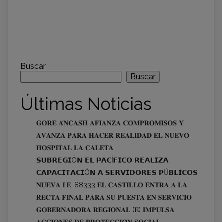
Buscar
Buscar
Últimas Noticias
𝐆𝐎𝐑𝐄 𝐀́𝐍𝐂𝐀𝐒𝐇 𝐀𝐅𝐈𝐀𝐍𝐙𝐀 𝐂𝐎𝐌𝐏𝐑𝐎𝐌𝐈𝐒𝐎𝐒 𝐘
𝐀𝐕𝐀𝐍𝐙𝐀 𝐏𝐀𝐑𝐀 𝐇𝐀𝐂𝐄𝐑 𝐑𝐄𝐀𝐋𝐈𝐃𝐀𝐃 𝐄𝐋 𝐍𝐔𝐄𝐕𝐎
𝐇𝐎𝐒𝐏𝐈𝐓𝐀𝐋 𝐋𝐀 𝐂𝐀𝐋𝐄𝐓𝐀
𝗦𝗨𝗕𝗥𝗘𝗚𝗜Ó𝗡 𝗘𝗟 𝗣𝗔𝗖Í𝗙𝗜𝗖𝗢 𝗥𝗘𝗔𝗟𝗜𝗭𝗔
𝗖𝗔𝗣𝗔𝗖𝗜𝗧𝗔𝗖𝗜Ó𝗡 𝗔 𝗦𝗘𝗥𝗩𝗜𝗗𝗢𝗥𝗘𝗦 𝗣Ú𝗕𝗟𝗜𝗖𝗢𝗦
𝐍𝐔𝐄𝐕𝐀 𝐈.𝐄. 88333 𝐄𝐋 𝐂𝐀𝐒𝐓𝐈𝐋𝐋𝐎 𝐄𝐍𝐓𝐑𝐀 𝐀 𝐋𝐀
𝐑𝐄𝐂𝐓𝐀 𝐅𝐈𝐍𝐀𝐋 𝐏𝐀𝐑𝐀 𝐒𝐔 𝐏𝐔𝐄𝐒𝐓𝐀 𝐄𝐍 𝐒𝐄𝐑𝐕𝐈𝐂𝐈𝐎
𝐆𝐎𝐁𝐄𝐑𝐍𝐀𝐃𝐎𝐑𝐀 𝐑𝐄𝐆𝐈𝐎𝐍𝐀𝐋 (𝐄) 𝐈𝐌𝐏𝐔𝐋𝐒𝐀
𝐀𝐂𝐂𝐈𝐎𝐍𝐄𝐒 𝐃𝐄 𝐏𝐑𝐎𝐓𝐄𝐂𝐂𝐈𝐎́𝐍 𝐒𝐎𝐂𝐈𝐀𝐋,