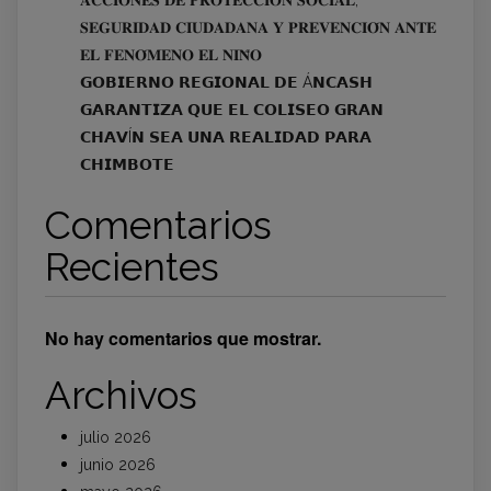
𝐒𝐄𝐆𝐔𝐑𝐈𝐃𝐀𝐃 𝐂𝐈𝐔𝐃𝐀𝐃𝐀𝐍𝐀 𝐘 𝐏𝐑𝐄𝐕𝐄𝐍𝐂𝐈𝐎́𝐍 𝐀𝐍𝐓𝐄
𝐄𝐋 𝐅𝐄𝐍𝐎́𝐌𝐄𝐍𝐎 𝐄𝐋 𝐍𝐈𝐍̃𝐎
𝗚𝗢𝗕𝗜𝗘𝗥𝗡𝗢 𝗥𝗘𝗚𝗜𝗢𝗡𝗔𝗟 𝗗𝗘 Á𝗡𝗖𝗔𝗦𝗛
𝗚𝗔𝗥𝗔𝗡𝗧𝗜𝗭𝗔 𝗤𝗨𝗘 𝗘𝗟 𝗖𝗢𝗟𝗜𝗦𝗘𝗢 𝗚𝗥𝗔𝗡
𝗖𝗛𝗔𝗩Í𝗡 𝗦𝗘𝗔 𝗨𝗡𝗔 𝗥𝗘𝗔𝗟𝗜𝗗𝗔𝗗 𝗣𝗔𝗥𝗔
𝗖𝗛𝗜𝗠𝗕𝗢𝗧𝗘
Comentarios
Recientes
No hay comentarios que mostrar.
Archivos
julio 2026
junio 2026