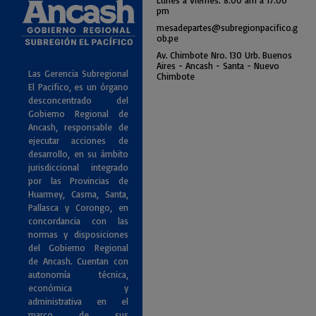
Lunes a Viernes: 8:00 am a
17:00
pm
mesadepartes@subregionpac
ifico.g
ob.pe
Av. Chimbote Nro. 130 Urb. Buenos
Air
es - Ancash - Santa - Nuevo
Las Gerencia Subregional
Chimbote
El Pacifico, es un órgano
desconcentrado del
Gobierno Regional de
Ancash, responsable de
ejecutar acciones de
desarrollo, en su ámbito
jurisdiccional integrado
por las Provincias de
Huarmey, Casma, Santa,
Pallasca y Corongo, en
concordancia con las
normas y disposiciones
del Gobierno Regional
de Ancash. Cuentan con
autonomía técnica,
económica y
administrativa en el
marco de sus