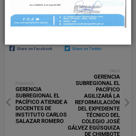
Share on Facebook
Share on Twitter
Next
GERENCIA
SUBREGIONAL EL
Previous
GERENCIA
PACÍFICO
SUBREGIONAL EL
AGILIZARÁ LA
PACÍFICO ATIENDE A
REFORMULACIÓN
DOCENTES DE
DEL EXPEDIENTE
INSTITUTO CARLOS
TÉCNICO DEL
SALAZAR ROMERO
COLEGIO JOSÉ
GÁLVEZ EGÚSQUIZA
DE CHIMBOTE