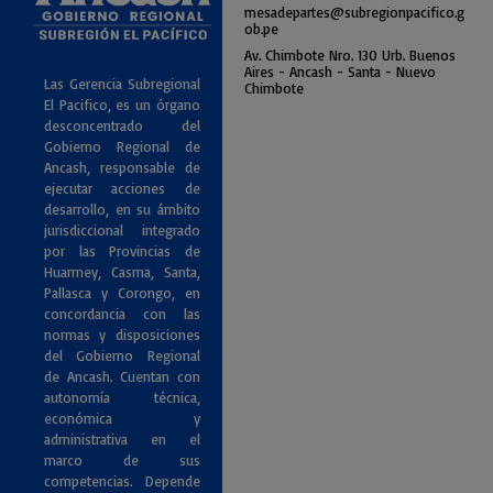
mesadepartes@subregionpac
ifico.g
ob.pe
Av. Chimbote Nro. 130 Urb. Buenos
Air
es - Ancash - Santa - Nuevo
Las Gerencia Subregional
Chimbote
El Pacifico, es un órgano
desconcentrado del
Gobierno Regional de
Ancash, responsable de
ejecutar acciones de
desarrollo, en su ámbito
jurisdiccional integrado
por las Provincias de
Huarmey, Casma, Santa,
Pallasca y Corongo, en
concordancia con las
normas y disposiciones
del Gobierno Regional
de Ancash. Cuentan con
autonomía técnica,
económica y
administrativa en el
marco de sus
competencias. Depende