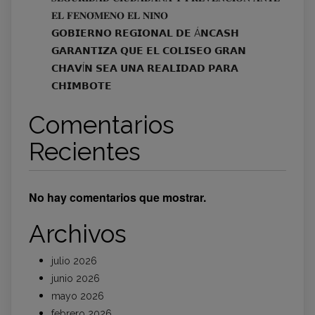
𝐄𝐋 𝐅𝐄𝐍𝐎́𝐌𝐄𝐍𝐎 𝐄𝐋 𝐍𝐈𝐍̃𝐎
𝗚𝗢𝗕𝗜𝗘𝗥𝗡𝗢 𝗥𝗘𝗚𝗜𝗢𝗡𝗔𝗟 𝗗𝗘 Á𝗡𝗖𝗔𝗦𝗛
𝗚𝗔𝗥𝗔𝗡𝗧𝗜𝗭𝗔 𝗤𝗨𝗘 𝗘𝗟 𝗖𝗢𝗟𝗜𝗦𝗘𝗢 𝗚𝗥𝗔𝗡
𝗖𝗛𝗔𝗩Í𝗡 𝗦𝗘𝗔 𝗨𝗡𝗔 𝗥𝗘𝗔𝗟𝗜𝗗𝗔𝗗 𝗣𝗔𝗥𝗔
𝗖𝗛𝗜𝗠𝗕𝗢𝗧𝗘
Comentarios
Recientes
No hay comentarios que mostrar.
Archivos
julio 2026
junio 2026
mayo 2026
febrero 2026