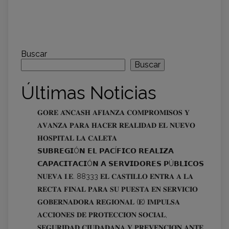
Buscar
Buscar
Últimas Noticias
𝐆𝐎𝐑𝐄 𝐀́𝐍𝐂𝐀𝐒𝐇 𝐀𝐅𝐈𝐀𝐍𝐙𝐀 𝐂𝐎𝐌𝐏𝐑𝐎𝐌𝐈𝐒𝐎𝐒 𝐘
𝐀𝐕𝐀𝐍𝐙𝐀 𝐏𝐀𝐑𝐀 𝐇𝐀𝐂𝐄𝐑 𝐑𝐄𝐀𝐋𝐈𝐃𝐀𝐃 𝐄𝐋 𝐍𝐔𝐄𝐕𝐎
𝐇𝐎𝐒𝐏𝐈𝐓𝐀𝐋 𝐋𝐀 𝐂𝐀𝐋𝐄𝐓𝐀
𝗦𝗨𝗕𝗥𝗘𝗚𝗜Ó𝗡 𝗘𝗟 𝗣𝗔𝗖Í𝗙𝗜𝗖𝗢 𝗥𝗘𝗔𝗟𝗜𝗭𝗔
𝗖𝗔𝗣𝗔𝗖𝗜𝗧𝗔𝗖𝗜Ó𝗡 𝗔 𝗦𝗘𝗥𝗩𝗜𝗗𝗢𝗥𝗘𝗦 𝗣Ú𝗕𝗟𝗜𝗖𝗢𝗦
𝐍𝐔𝐄𝐕𝐀 𝐈.𝐄. 88333 𝐄𝐋 𝐂𝐀𝐒𝐓𝐈𝐋𝐋𝐎 𝐄𝐍𝐓𝐑𝐀 𝐀 𝐋𝐀
𝐑𝐄𝐂𝐓𝐀 𝐅𝐈𝐍𝐀𝐋 𝐏𝐀𝐑𝐀 𝐒𝐔 𝐏𝐔𝐄𝐒𝐓𝐀 𝐄𝐍 𝐒𝐄𝐑𝐕𝐈𝐂𝐈𝐎
𝐆𝐎𝐁𝐄𝐑𝐍𝐀𝐃𝐎𝐑𝐀 𝐑𝐄𝐆𝐈𝐎𝐍𝐀𝐋 (𝐄) 𝐈𝐌𝐏𝐔𝐋𝐒𝐀
𝐀𝐂𝐂𝐈𝐎𝐍𝐄𝐒 𝐃𝐄 𝐏𝐑𝐎𝐓𝐄𝐂𝐂𝐈𝐎́𝐍 𝐒𝐎𝐂𝐈𝐀𝐋,
𝐒𝐄𝐆𝐔𝐑𝐈𝐃𝐀𝐃 𝐂𝐈𝐔𝐃𝐀𝐃𝐀𝐍𝐀 𝐘 𝐏𝐑𝐄𝐕𝐄𝐍𝐂𝐈𝐎́𝐍 𝐀𝐍𝐓𝐄