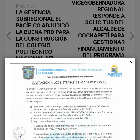
VICEGOBERNADORA
Previous
REGIONAL
LA GERENCIA
RESPONDE A
SUBREGIONAL EL
SOLICITUD DEL
PACÍFICO ADJUDICÓ
ALCALDE DE
LA BUENA PRO PARA
COCHAPETÍ PARA
LA CONSTRUCCIÓN
GESTIONAR
DEL COLEGIO
FINANCIAMIENTO
POLITÉCNICO
DEL PROGRAMA
NACIONAL DEL
HATUN ÁNCASH
SANTA
PARA OBRAS EN SU
DISTRITO
Deja una respuesta