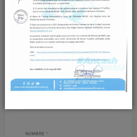
Tu dirección de correo electrónico no será
publicada.
Los campos obligatorios están
marcados con
*
COMENTARIO
*
NOMBRE
*