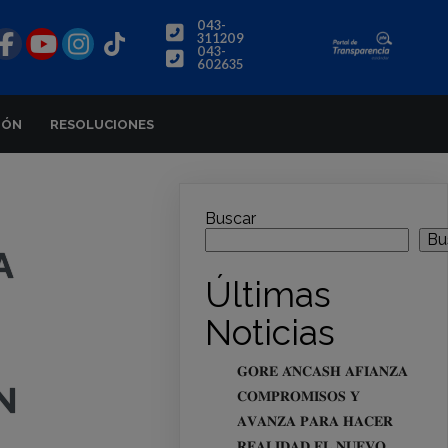
043-
311209
043-
602635
IÓN
RESOLUCIONES
Buscar
Bu
A
Últimas
Noticias
𝐆𝐎𝐑𝐄 𝐀́𝐍𝐂𝐀𝐒𝐇 𝐀𝐅𝐈𝐀𝐍𝐙𝐀
N
𝐂𝐎𝐌𝐏𝐑𝐎𝐌𝐈𝐒𝐎𝐒 𝐘
𝐀𝐕𝐀𝐍𝐙𝐀 𝐏𝐀𝐑𝐀 𝐇𝐀𝐂𝐄𝐑
𝐑𝐄𝐀𝐋𝐈𝐃𝐀𝐃 𝐄𝐋 𝐍𝐔𝐄𝐕𝐎