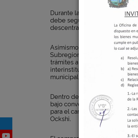
Durante la reunión, la autorid
debe seguir para poder ser inc
descentralización de los recur
Asimismo, la asistencia técnica
Subregional El Pacífico, Raúl B
trámites a seguir en caso se s
interinstitucional para futura
municipal.
Dentro de los pedidos que el 
bajo convenio de cooperación s
para el canal Carpa del centro
Ockshi.