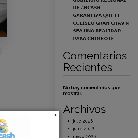
𝗚𝗢𝗕𝗜𝗘𝗥𝗡𝗢 𝗥𝗘𝗚𝗜𝗢𝗡𝗔𝗟
𝗗𝗘 Á𝗡𝗖𝗔𝗦𝗛
𝗚𝗔𝗥𝗔𝗡𝗧𝗜𝗭𝗔 𝗤𝗨𝗘 𝗘𝗟
𝗖𝗢𝗟𝗜𝗦𝗘𝗢 𝗚𝗥𝗔𝗡 𝗖𝗛𝗔𝗩Í𝗡
𝗦𝗘𝗔 𝗨𝗡𝗔 𝗥𝗘𝗔𝗟𝗜𝗗𝗔𝗗
𝗣𝗔𝗥𝗔 𝗖𝗛𝗜𝗠𝗕𝗢𝗧𝗘
Comentarios
Recientes
No hay comentarios que
mostrar.
Archivos
julio 2026
junio 2026
mayo 2026