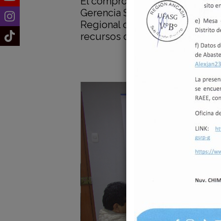
El compromiso demostrado por l
Gerencia Subregional El Pacíf
Regional de Áncash hacia el d
recursos de inversión.