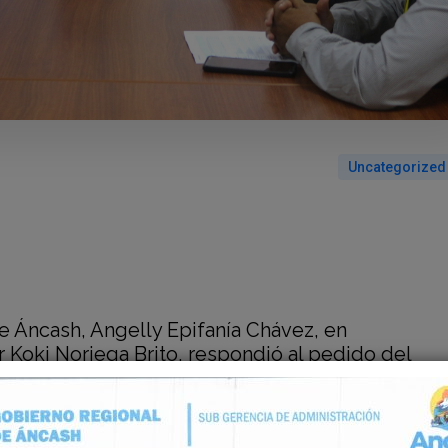
Uncategorized
e Áncash, Angelly Epifanía Chávez, en
 Koki Noriega Brito, respondió al pedido del
etí (Huarmey), César Gilio Monsalve, para
obras en su jurisdicción, a través del programa