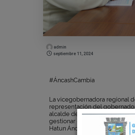
admin
septiembre 11, 2024
#ÁncashCambia
La vicegobernadora regional d
representación del gobernador
alcalde del distrito de Cochap
gestionar el financiamiento de 
Hatun Áncash.