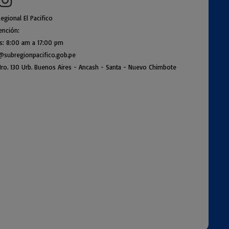
egional El Pacifico
ención:
es: 8:00 am a
17:00 pm
@subregionpac
ifico.gob.pe
ro. 130 Urb. Buenos Air
es - Ancash - Santa - Nuevo Chimbote