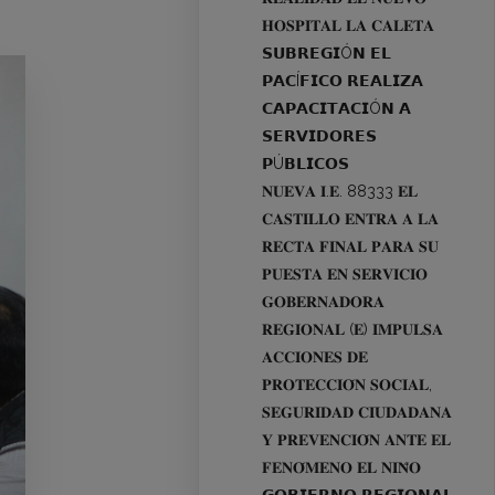
𝐇𝐎𝐒𝐏𝐈𝐓𝐀𝐋 𝐋𝐀 𝐂𝐀𝐋𝐄𝐓𝐀
𝗦𝗨𝗕𝗥𝗘𝗚𝗜Ó𝗡 𝗘𝗟
𝗣𝗔𝗖Í𝗙𝗜𝗖𝗢 𝗥𝗘𝗔𝗟𝗜𝗭𝗔
𝗖𝗔𝗣𝗔𝗖𝗜𝗧𝗔𝗖𝗜Ó𝗡 𝗔
𝗦𝗘𝗥𝗩𝗜𝗗𝗢𝗥𝗘𝗦
𝗣Ú𝗕𝗟𝗜𝗖𝗢𝗦
𝐍𝐔𝐄𝐕𝐀 𝐈.𝐄. 88333 𝐄𝐋
𝐂𝐀𝐒𝐓𝐈𝐋𝐋𝐎 𝐄𝐍𝐓𝐑𝐀 𝐀 𝐋𝐀
𝐑𝐄𝐂𝐓𝐀 𝐅𝐈𝐍𝐀𝐋 𝐏𝐀𝐑𝐀 𝐒𝐔
𝐏𝐔𝐄𝐒𝐓𝐀 𝐄𝐍 𝐒𝐄𝐑𝐕𝐈𝐂𝐈𝐎
𝐆𝐎𝐁𝐄𝐑𝐍𝐀𝐃𝐎𝐑𝐀
𝐑𝐄𝐆𝐈𝐎𝐍𝐀𝐋 (𝐄) 𝐈𝐌𝐏𝐔𝐋𝐒𝐀
𝐀𝐂𝐂𝐈𝐎𝐍𝐄𝐒 𝐃𝐄
𝐏𝐑𝐎𝐓𝐄𝐂𝐂𝐈𝐎́𝐍 𝐒𝐎𝐂𝐈𝐀𝐋,
𝐒𝐄𝐆𝐔𝐑𝐈𝐃𝐀𝐃 𝐂𝐈𝐔𝐃𝐀𝐃𝐀𝐍𝐀
𝐘 𝐏𝐑𝐄𝐕𝐄𝐍𝐂𝐈𝐎́𝐍 𝐀𝐍𝐓𝐄 𝐄𝐋
𝐅𝐄𝐍𝐎́𝐌𝐄𝐍𝐎 𝐄𝐋 𝐍𝐈𝐍̃𝐎