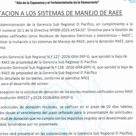
ad regional informó sobre los procesos que se
luidos dentro de la estrategia de
sos públicos de inversiones.
 estuvo a cargo del titular de la Gerencia
las Cotrina, quien brindó información sobre los
olicite un convenio de cooperación
s obras en la zona que superen el presupuesto
burgomaestre de Cochapetí pretende financiar
on la construcción de infraestructura hidráulic
 poblado de San Isidro, así como del canal de