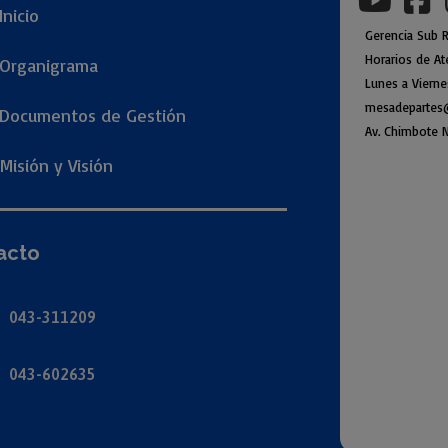
Inicio
Gerencia
Sub
R
Horarios de At
Organigr
ama
Lunes a Viern
mesadepartes
Documentos de Gestión
Av. Chimbote N
Misión y Visión
acto
043-311209
043-602635