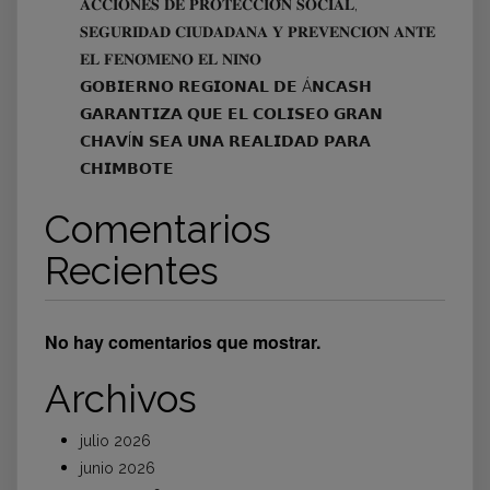
𝐀𝐂𝐂𝐈𝐎𝐍𝐄𝐒 𝐃𝐄 𝐏𝐑𝐎𝐓𝐄𝐂𝐂𝐈𝐎́𝐍 𝐒𝐎𝐂𝐈𝐀𝐋,
𝐒𝐄𝐆𝐔𝐑𝐈𝐃𝐀𝐃 𝐂𝐈𝐔𝐃𝐀𝐃𝐀𝐍𝐀 𝐘 𝐏𝐑𝐄𝐕𝐄𝐍𝐂𝐈𝐎́𝐍 𝐀𝐍𝐓𝐄
𝐄𝐋 𝐅𝐄𝐍𝐎́𝐌𝐄𝐍𝐎 𝐄𝐋 𝐍𝐈𝐍̃𝐎
𝗚𝗢𝗕𝗜𝗘𝗥𝗡𝗢 𝗥𝗘𝗚𝗜𝗢𝗡𝗔𝗟 𝗗𝗘 Á𝗡𝗖𝗔𝗦𝗛
𝗚𝗔𝗥𝗔𝗡𝗧𝗜𝗭𝗔 𝗤𝗨𝗘 𝗘𝗟 𝗖𝗢𝗟𝗜𝗦𝗘𝗢 𝗚𝗥𝗔𝗡
𝗖𝗛𝗔𝗩Í𝗡 𝗦𝗘𝗔 𝗨𝗡𝗔 𝗥𝗘𝗔𝗟𝗜𝗗𝗔𝗗 𝗣𝗔𝗥𝗔
𝗖𝗛𝗜𝗠𝗕𝗢𝗧𝗘
Comentarios
Recientes
No hay comentarios que mostrar.
Archivos
julio 2026
junio 2026