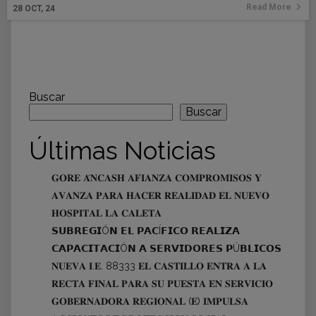
Read More
28
OCT, 24
Buscar
Buscar
Últimas Noticias
𝐆𝐎𝐑𝐄 𝐀́𝐍𝐂𝐀𝐒𝐇 𝐀𝐅𝐈𝐀𝐍𝐙𝐀 𝐂𝐎𝐌𝐏𝐑𝐎𝐌𝐈𝐒𝐎𝐒 𝐘
𝐀𝐕𝐀𝐍𝐙𝐀 𝐏𝐀𝐑𝐀 𝐇𝐀𝐂𝐄𝐑 𝐑𝐄𝐀𝐋𝐈𝐃𝐀𝐃 𝐄𝐋 𝐍𝐔𝐄𝐕𝐎
𝐇𝐎𝐒𝐏𝐈𝐓𝐀𝐋 𝐋𝐀 𝐂𝐀𝐋𝐄𝐓𝐀
𝗦𝗨𝗕𝗥𝗘𝗚𝗜Ó𝗡 𝗘𝗟 𝗣𝗔𝗖Í𝗙𝗜𝗖𝗢 𝗥𝗘𝗔𝗟𝗜𝗭𝗔
𝗖𝗔𝗣𝗔𝗖𝗜𝗧𝗔𝗖𝗜Ó𝗡 𝗔 𝗦𝗘𝗥𝗩𝗜𝗗𝗢𝗥𝗘𝗦 𝗣Ú𝗕𝗟𝗜𝗖𝗢𝗦
𝐍𝐔𝐄𝐕𝐀 𝐈.𝐄. 88333 𝐄𝐋 𝐂𝐀𝐒𝐓𝐈𝐋𝐋𝐎 𝐄𝐍𝐓𝐑𝐀 𝐀 𝐋𝐀
𝐑𝐄𝐂𝐓𝐀 𝐅𝐈𝐍𝐀𝐋 𝐏𝐀𝐑𝐀 𝐒𝐔 𝐏𝐔𝐄𝐒𝐓𝐀 𝐄𝐍 𝐒𝐄𝐑𝐕𝐈𝐂𝐈𝐎
𝐆𝐎𝐁𝐄𝐑𝐍𝐀𝐃𝐎𝐑𝐀 𝐑𝐄𝐆𝐈𝐎𝐍𝐀𝐋 (𝐄) 𝐈𝐌𝐏𝐔𝐋𝐒𝐀