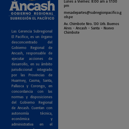
Lunes a Viernes: 8:00 am a
17:00
pm
mesadepartes@subregionpac
ifico.g
ob.pe
Av. Chimbote Nro. 130 Urb. Buenos
Air
es - Ancash - Santa - Nuevo
Las Gerencia Subregional
Chimbote
El Pacifico, es un órgano
desconcentrado del
Gobierno Regional de
Ancash, responsable de
ejecutar acciones de
desarrollo, en su ámbito
jurisdiccional integrado
por las Provincias de
Huarmey, Casma, Santa,
Pallasca y Corongo, en
concordancia con las
normas y disposiciones
del Gobierno Regional
de Ancash. Cuentan con
autonomía técnica,
económica y
administrativa en el