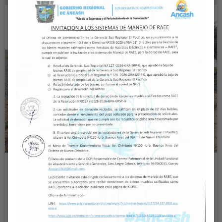
Histórica modernización del canal
Leoncio Pérez en Chimbote: Gerencia
Subregional El Pacífico entrega terreno
para su construcción
Read More
28
OCT, 24