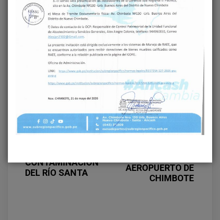
Share on Facebook
Share on Twitter
Next
Previous
GOBIERNO
GOBIERNO
REGIONAL DE
REGIONAL DE
ÁNCASH PLANEA
ÁNCASH
INVERTIR HASTA 90
CONFORMA MESA
MILLONES DE
TÉCNICA PARA
SOLES PARA
ENFRENTAR LA
MODERNIZAR
CONTAMINACIÓN
AEROPUERTO DE
DEL RÍO SANTA
CHIMBOTE