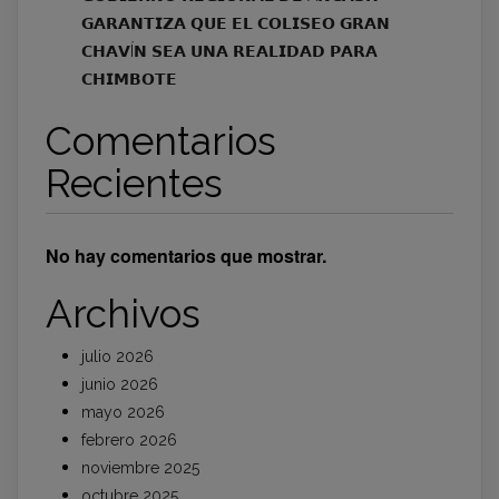
𝗚𝗔𝗥𝗔𝗡𝗧𝗜𝗭𝗔 𝗤𝗨𝗘 𝗘𝗟 𝗖𝗢𝗟𝗜𝗦𝗘𝗢 𝗚𝗥𝗔𝗡
𝗖𝗛𝗔𝗩Í𝗡 𝗦𝗘𝗔 𝗨𝗡𝗔 𝗥𝗘𝗔𝗟𝗜𝗗𝗔𝗗 𝗣𝗔𝗥𝗔
𝗖𝗛𝗜𝗠𝗕𝗢𝗧𝗘
Comentarios
Recientes
No hay comentarios que mostrar.
Archivos
julio 2026
junio 2026
mayo 2026
febrero 2026
noviembre 2025
octubre 2025