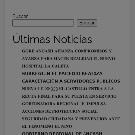
Buscar
Buscar
Últimas Noticias
𝐆𝐎𝐑𝐄 𝐀́𝐍𝐂𝐀𝐒𝐇 𝐀𝐅𝐈𝐀𝐍𝐙𝐀 𝐂𝐎𝐌𝐏𝐑𝐎𝐌𝐈𝐒𝐎𝐒 𝐘
𝐀𝐕𝐀𝐍𝐙𝐀 𝐏𝐀𝐑𝐀 𝐇𝐀𝐂𝐄𝐑 𝐑𝐄𝐀𝐋𝐈𝐃𝐀𝐃 𝐄𝐋 𝐍𝐔𝐄𝐕𝐎
𝐇𝐎𝐒𝐏𝐈𝐓𝐀𝐋 𝐋𝐀 𝐂𝐀𝐋𝐄𝐓𝐀
𝗦𝗨𝗕𝗥𝗘𝗚𝗜Ó𝗡 𝗘𝗟 𝗣𝗔𝗖Í𝗙𝗜𝗖𝗢 𝗥𝗘𝗔𝗟𝗜𝗭𝗔
𝗖𝗔𝗣𝗔𝗖𝗜𝗧𝗔𝗖𝗜Ó𝗡 𝗔 𝗦𝗘𝗥𝗩𝗜𝗗𝗢𝗥𝗘𝗦 𝗣Ú𝗕𝗟𝗜𝗖𝗢𝗦
𝐍𝐔𝐄𝐕𝐀 𝐈.𝐄. 88333 𝐄𝐋 𝐂𝐀𝐒𝐓𝐈𝐋𝐋𝐎 𝐄𝐍𝐓𝐑𝐀 𝐀 𝐋𝐀
𝐑𝐄𝐂𝐓𝐀 𝐅𝐈𝐍𝐀𝐋 𝐏𝐀𝐑𝐀 𝐒𝐔 𝐏𝐔𝐄𝐒𝐓𝐀 𝐄𝐍 𝐒𝐄𝐑𝐕𝐈𝐂𝐈𝐎
𝐆𝐎𝐁𝐄𝐑𝐍𝐀𝐃𝐎𝐑𝐀 𝐑𝐄𝐆𝐈𝐎𝐍𝐀𝐋 (𝐄) 𝐈𝐌𝐏𝐔𝐋𝐒𝐀
𝐀𝐂𝐂𝐈𝐎𝐍𝐄𝐒 𝐃𝐄 𝐏𝐑𝐎𝐓𝐄𝐂𝐂𝐈𝐎́𝐍 𝐒𝐎𝐂𝐈𝐀𝐋,
𝐒𝐄𝐆𝐔𝐑𝐈𝐃𝐀𝐃 𝐂𝐈𝐔𝐃𝐀𝐃𝐀𝐍𝐀 𝐘 𝐏𝐑𝐄𝐕𝐄𝐍𝐂𝐈𝐎́𝐍 𝐀𝐍𝐓𝐄
𝐄𝐋 𝐅𝐄𝐍𝐎́𝐌𝐄𝐍𝐎 𝐄𝐋 𝐍𝐈𝐍̃𝐎
𝗚𝗢𝗕𝗜𝗘𝗥𝗡𝗢 𝗥𝗘𝗚𝗜𝗢𝗡𝗔𝗟 𝗗𝗘 Á𝗡𝗖𝗔𝗦𝗛