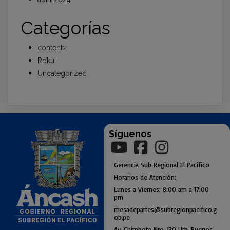
Categorías
content2
Roku
Uncategorized
Síguenos
Gerencia
Sub
Regional El Pacifico
Horarios de Atención:
Lunes a Viernes: 8:00 am a
17:00
pm
mesadepartes@subregionpac
ifico.g
ob.pe
Av. Chimbote Nro. 130 Urb. Buenos