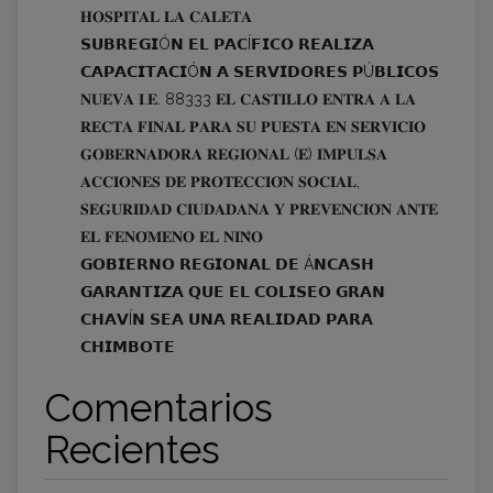
𝐇𝐎𝐒𝐏𝐈𝐓𝐀𝐋 𝐋𝐀 𝐂𝐀𝐋𝐄𝐓𝐀
𝗦𝗨𝗕𝗥𝗘𝗚𝗜Ó𝗡 𝗘𝗟 𝗣𝗔𝗖Í𝗙𝗜𝗖𝗢 𝗥𝗘𝗔𝗟𝗜𝗭𝗔
𝗖𝗔𝗣𝗔𝗖𝗜𝗧𝗔𝗖𝗜Ó𝗡 𝗔 𝗦𝗘𝗥𝗩𝗜𝗗𝗢𝗥𝗘𝗦 𝗣Ú𝗕𝗟𝗜𝗖𝗢𝗦
𝐍𝐔𝐄𝐕𝐀 𝐈.𝐄. 88333 𝐄𝐋 𝐂𝐀𝐒𝐓𝐈𝐋𝐋𝐎 𝐄𝐍𝐓𝐑𝐀 𝐀 𝐋𝐀
𝐑𝐄𝐂𝐓𝐀 𝐅𝐈𝐍𝐀𝐋 𝐏𝐀𝐑𝐀 𝐒𝐔 𝐏𝐔𝐄𝐒𝐓𝐀 𝐄𝐍 𝐒𝐄𝐑𝐕𝐈𝐂𝐈𝐎
𝐆𝐎𝐁𝐄𝐑𝐍𝐀𝐃𝐎𝐑𝐀 𝐑𝐄𝐆𝐈𝐎𝐍𝐀𝐋 (𝐄) 𝐈𝐌𝐏𝐔𝐋𝐒𝐀
𝐀𝐂𝐂𝐈𝐎𝐍𝐄𝐒 𝐃𝐄 𝐏𝐑𝐎𝐓𝐄𝐂𝐂𝐈𝐎́𝐍 𝐒𝐎𝐂𝐈𝐀𝐋,
𝐒𝐄𝐆𝐔𝐑𝐈𝐃𝐀𝐃 𝐂𝐈𝐔𝐃𝐀𝐃𝐀𝐍𝐀 𝐘 𝐏𝐑𝐄𝐕𝐄𝐍𝐂𝐈𝐎́𝐍 𝐀𝐍𝐓𝐄
𝐄𝐋 𝐅𝐄𝐍𝐎́𝐌𝐄𝐍𝐎 𝐄𝐋 𝐍𝐈𝐍̃𝐎
𝗚𝗢𝗕𝗜𝗘𝗥𝗡𝗢 𝗥𝗘𝗚𝗜𝗢𝗡𝗔𝗟 𝗗𝗘 Á𝗡𝗖𝗔𝗦𝗛
𝗚𝗔𝗥𝗔𝗡𝗧𝗜𝗭𝗔 𝗤𝗨𝗘 𝗘𝗟 𝗖𝗢𝗟𝗜𝗦𝗘𝗢 𝗚𝗥𝗔𝗡
𝗖𝗛𝗔𝗩Í𝗡 𝗦𝗘𝗔 𝗨𝗡𝗔 𝗥𝗘𝗔𝗟𝗜𝗗𝗔𝗗 𝗣𝗔𝗥𝗔
𝗖𝗛𝗜𝗠𝗕𝗢𝗧𝗘
Comentarios
Recientes