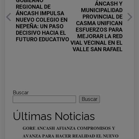
GOBIERNO
ÁNCASH Y
REGIONAL DE
MUNICIPALIDAD
ÁNCASH IMPULSA
PROVINCIAL DE
NUEVO COLEGIO EN
CASMA UNIFICAN
NEPEÑA: UN PASO
ESFUERZOS PARA
DECISIVO HACIA EL
MEJORAR LA RED
FUTURO EDUCATIVO
VIAL VECINAL EN EL
VALLE SAN RAFAEL
Buscar
Buscar
Últimas Noticias
𝐆𝐎𝐑𝐄 𝐀́𝐍𝐂𝐀𝐒𝐇 𝐀𝐅𝐈𝐀𝐍𝐙𝐀 𝐂𝐎𝐌𝐏𝐑𝐎𝐌𝐈𝐒𝐎𝐒 𝐘
𝐀𝐕𝐀𝐍𝐙𝐀 𝐏𝐀𝐑𝐀 𝐇𝐀𝐂𝐄𝐑 𝐑𝐄𝐀𝐋𝐈𝐃𝐀𝐃 𝐄𝐋 𝐍𝐔𝐄𝐕𝐎