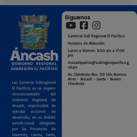
Síguenos
Gerencia
Sub
Regional El Pacifico
Horarios de Atención:
Lunes a Viernes: 8:00 am a
17:00
pm
mesadepartes@subregionpac
ifico.g
ob.pe
Av. Chimbote Nro. 130 Urb. Buenos
Air
es - Ancash - Santa - Nuevo
Las Gerencia Subregional
Chimbote
El Pacifico, es un órgano
desconcentrado del
Gobierno Regional de
Ancash, responsable de
ejecutar acciones de
desarrollo, en su ámbito
jurisdiccional integrado
por las Provincias de
Huarmey, Casma, Santa,