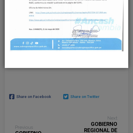
‹
›
Share on Facebook
Share on Twitter
Next
GOBIERNO
Previous
REGIONAL DE