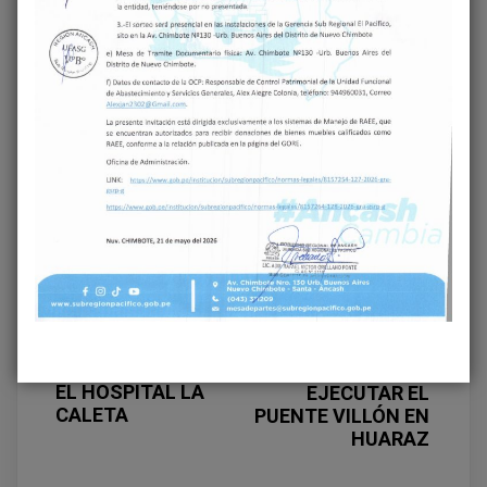
Share on Facebook
Share on Twitter
Next
GOBIERNO
Previous
VICEGOBERNADORA
REGIONAL DE
DE ÁNCASH LIDERA
ÁNCASH
GESTIONES
FORTALECE
ESTRATÉGICAS
ALIANZA CON SIMA
PARA MODERNIZAR
CHIMBOTE PARA
EL HOSPITAL LA
EJECUTAR EL
CALETA
PUENTE VILLÓN EN
HUARAZ