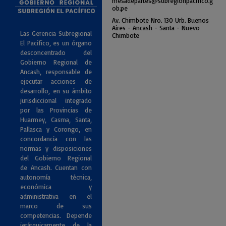
mesadepartes@subregionpac
ifico.g
ob.pe
Av. Chimbote Nro. 130 Urb. Buenos
Air
es - Ancash - Santa - Nuevo
Las Gerencia Subregional
Chimbote
El Pacifico, es un órgano
desconcentrado del
Gobierno Regional de
Ancash, responsable de
ejecutar acciones de
desarrollo, en su ámbito
jurisdiccional integrado
por las Provincias de
Huarmey, Casma, Santa,
Pallasca y Corongo, en
concordancia con las
normas y disposiciones
del Gobierno Regional
de Ancash. Cuentan con
autonomía técnica,
económica y
administrativa en el
marco de sus
competencias. Depende
jerárquicamente de la