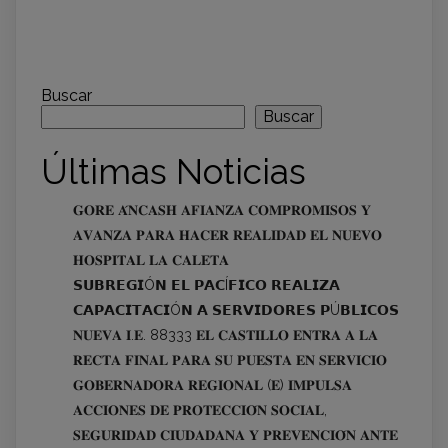
Buscar
Buscar
Últimas Noticias
𝐆𝐎𝐑𝐄 𝐀́𝐍𝐂𝐀𝐒𝐇 𝐀𝐅𝐈𝐀𝐍𝐙𝐀 𝐂𝐎𝐌𝐏𝐑𝐎𝐌𝐈𝐒𝐎𝐒 𝐘
𝐀𝐕𝐀𝐍𝐙𝐀 𝐏𝐀𝐑𝐀 𝐇𝐀𝐂𝐄𝐑 𝐑𝐄𝐀𝐋𝐈𝐃𝐀𝐃 𝐄𝐋 𝐍𝐔𝐄𝐕𝐎
𝐇𝐎𝐒𝐏𝐈𝐓𝐀𝐋 𝐋𝐀 𝐂𝐀𝐋𝐄𝐓𝐀
𝗦𝗨𝗕𝗥𝗘𝗚𝗜Ó𝗡 𝗘𝗟 𝗣𝗔𝗖Í𝗙𝗜𝗖𝗢 𝗥𝗘𝗔𝗟𝗜𝗭𝗔
𝗖𝗔𝗣𝗔𝗖𝗜𝗧𝗔𝗖𝗜Ó𝗡 𝗔 𝗦𝗘𝗥𝗩𝗜𝗗𝗢𝗥𝗘𝗦 𝗣Ú𝗕𝗟𝗜𝗖𝗢𝗦
𝐍𝐔𝐄𝐕𝐀 𝐈.𝐄. 88333 𝐄𝐋 𝐂𝐀𝐒𝐓𝐈𝐋𝐋𝐎 𝐄𝐍𝐓𝐑𝐀 𝐀 𝐋𝐀
𝐑𝐄𝐂𝐓𝐀 𝐅𝐈𝐍𝐀𝐋 𝐏𝐀𝐑𝐀 𝐒𝐔 𝐏𝐔𝐄𝐒𝐓𝐀 𝐄𝐍 𝐒𝐄𝐑𝐕𝐈𝐂𝐈𝐎
𝐆𝐎𝐁𝐄𝐑𝐍𝐀𝐃𝐎𝐑𝐀 𝐑𝐄𝐆𝐈𝐎𝐍𝐀𝐋 (𝐄) 𝐈𝐌𝐏𝐔𝐋𝐒𝐀
𝐀𝐂𝐂𝐈𝐎𝐍𝐄𝐒 𝐃𝐄 𝐏𝐑𝐎𝐓𝐄𝐂𝐂𝐈𝐎́𝐍 𝐒𝐎𝐂𝐈𝐀𝐋,
𝐒𝐄𝐆𝐔𝐑𝐈𝐃𝐀𝐃 𝐂𝐈𝐔𝐃𝐀𝐃𝐀𝐍𝐀 𝐘 𝐏𝐑𝐄𝐕𝐄𝐍𝐂𝐈𝐎́𝐍 𝐀𝐍𝐓𝐄