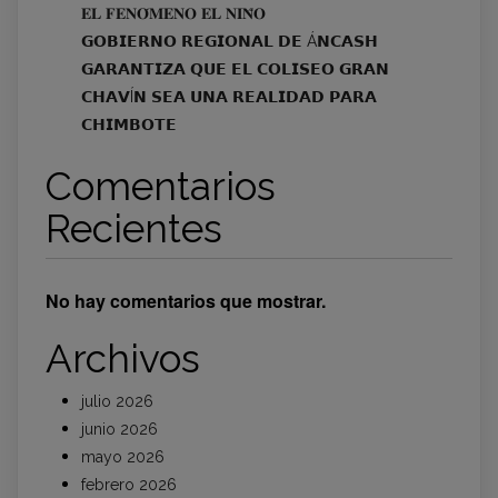
𝐄𝐋 𝐅𝐄𝐍𝐎́𝐌𝐄𝐍𝐎 𝐄𝐋 𝐍𝐈𝐍̃𝐎
𝗚𝗢𝗕𝗜𝗘𝗥𝗡𝗢 𝗥𝗘𝗚𝗜𝗢𝗡𝗔𝗟 𝗗𝗘 Á𝗡𝗖𝗔𝗦𝗛
𝗚𝗔𝗥𝗔𝗡𝗧𝗜𝗭𝗔 𝗤𝗨𝗘 𝗘𝗟 𝗖𝗢𝗟𝗜𝗦𝗘𝗢 𝗚𝗥𝗔𝗡
𝗖𝗛𝗔𝗩Í𝗡 𝗦𝗘𝗔 𝗨𝗡𝗔 𝗥𝗘𝗔𝗟𝗜𝗗𝗔𝗗 𝗣𝗔𝗥𝗔
𝗖𝗛𝗜𝗠𝗕𝗢𝗧𝗘
Comentarios
Recientes
No hay comentarios que mostrar.
Archivos
julio 2026
junio 2026
mayo 2026
febrero 2026