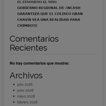
𝐄𝐋 𝐅𝐄𝐍𝐎́𝐌𝐄𝐍𝐎 𝐄𝐋 𝐍𝐈𝐍̃𝐎
𝗚𝗢𝗕𝗜𝗘𝗥𝗡𝗢 𝗥𝗘𝗚𝗜𝗢𝗡𝗔𝗟 𝗗𝗘 Á𝗡𝗖𝗔𝗦𝗛
𝗚𝗔𝗥𝗔𝗡𝗧𝗜𝗭𝗔 𝗤𝗨𝗘 𝗘𝗟 𝗖𝗢𝗟𝗜𝗦𝗘𝗢 𝗚𝗥𝗔𝗡
𝗖𝗛𝗔𝗩Í𝗡 𝗦𝗘𝗔 𝗨𝗡𝗔 𝗥𝗘𝗔𝗟𝗜𝗗𝗔𝗗 𝗣𝗔𝗥𝗔
𝗖𝗛𝗜𝗠𝗕𝗢𝗧𝗘
Comentarios
Recientes
No hay comentarios que mostrar.
Archivos
julio 2026
junio 2026
mayo 2026
febrero 2026