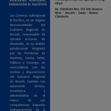
ob.pe
Av. Chimbote Nro. 130 Urb. Buenos
Air
es - Ancash - Santa - Nuevo
Las Gerencia Subregional
Chimbote
El Pacifico, es un órgano
desconcentrado del
Gobierno Regional de
Ancash, responsable de
ejecutar acciones de
desarrollo, en su ámbito
jurisdiccional integrado
por las Provincias de
Huarmey, Casma, Santa,
Pallasca y Corongo, en
concordancia con las
normas y disposiciones
del Gobierno Regional
de Ancash. Cuentan con
autonomía técnica,
económica y
administrativa en el
marco de sus
competencias. Depende
jerárquicamente de la