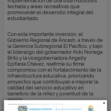
implementación de una losa multiusos
techada y áreas recreativas que
promoverán el desarrollo integral del
estudiantado.
Con esta importante inversión, el
Gobierno Regional de Áncash, a través de
la Gerencia Subregional El Pacífico, y bajo
el liderazgo del gobernador Koki Noriega
Brito y la vicegobernadora Angelly
Epifanía Chávez, reafirma su firme
compromiso con el fortalecimiento de la
infraestructura educativa, priorizando
proyectos que contribuyan a mejorar la
calidad del servicio educativo en
beneficio de la niñez y juventud de la
región.