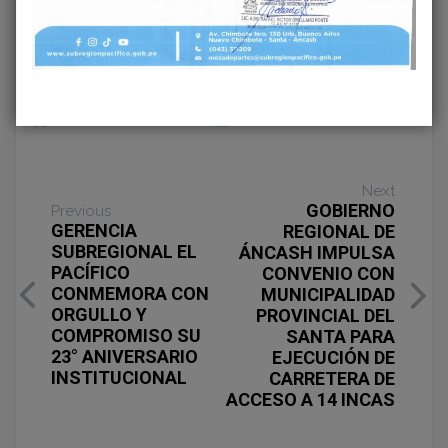
Share on Facebook
Share on Twitter
Next
GOBIERNO
Previous
GERENCIA
REGIONAL DE
SUBREGIONAL EL
ÁNCASH IMPULSA
PACÍFICO
CONVENIO CON
CONMEMORA CON
MUNICIPALIDAD
ORGULLO Y
PROVINCIAL DEL
COMPROMISO SU
SANTA PARA
23° ANIVERSARIO
EJECUCIÓN DE
INSTITUCIONAL
CARRETERA DE
ACCESO A 14 INCAS