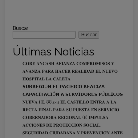
Buscar
Buscar
Últimas Noticias
𝐆𝐎𝐑𝐄 𝐀́𝐍𝐂𝐀𝐒𝐇 𝐀𝐅𝐈𝐀𝐍𝐙𝐀 𝐂𝐎𝐌𝐏𝐑𝐎𝐌𝐈𝐒𝐎𝐒 𝐘
𝐀𝐕𝐀𝐍𝐙𝐀 𝐏𝐀𝐑𝐀 𝐇𝐀𝐂𝐄𝐑 𝐑𝐄𝐀𝐋𝐈𝐃𝐀𝐃 𝐄𝐋 𝐍𝐔𝐄𝐕𝐎
𝐇𝐎𝐒𝐏𝐈𝐓𝐀𝐋 𝐋𝐀 𝐂𝐀𝐋𝐄𝐓𝐀
𝗦𝗨𝗕𝗥𝗘𝗚𝗜Ó𝗡 𝗘𝗟 𝗣𝗔𝗖Í𝗙𝗜𝗖𝗢 𝗥𝗘𝗔𝗟𝗜𝗭𝗔
𝗖𝗔𝗣𝗔𝗖𝗜𝗧𝗔𝗖𝗜Ó𝗡 𝗔 𝗦𝗘𝗥𝗩𝗜𝗗𝗢𝗥𝗘𝗦 𝗣Ú𝗕𝗟𝗜𝗖𝗢𝗦
𝐍𝐔𝐄𝐕𝐀 𝐈.𝐄. 88333 𝐄𝐋 𝐂𝐀𝐒𝐓𝐈𝐋𝐋𝐎 𝐄𝐍𝐓𝐑𝐀 𝐀 𝐋𝐀
𝐑𝐄𝐂𝐓𝐀 𝐅𝐈𝐍𝐀𝐋 𝐏𝐀𝐑𝐀 𝐒𝐔 𝐏𝐔𝐄𝐒𝐓𝐀 𝐄𝐍 𝐒𝐄𝐑𝐕𝐈𝐂𝐈𝐎
𝐆𝐎𝐁𝐄𝐑𝐍𝐀𝐃𝐎𝐑𝐀 𝐑𝐄𝐆𝐈𝐎𝐍𝐀𝐋 (𝐄) 𝐈𝐌𝐏𝐔𝐋𝐒𝐀
𝐀𝐂𝐂𝐈𝐎𝐍𝐄𝐒 𝐃𝐄 𝐏𝐑𝐎𝐓𝐄𝐂𝐂𝐈𝐎́𝐍 𝐒𝐎𝐂𝐈𝐀𝐋,
𝐒𝐄𝐆𝐔𝐑𝐈𝐃𝐀𝐃 𝐂𝐈𝐔𝐃𝐀𝐃𝐀𝐍𝐀 𝐘 𝐏𝐑𝐄𝐕𝐄𝐍𝐂𝐈𝐎́𝐍 𝐀𝐍𝐓𝐄