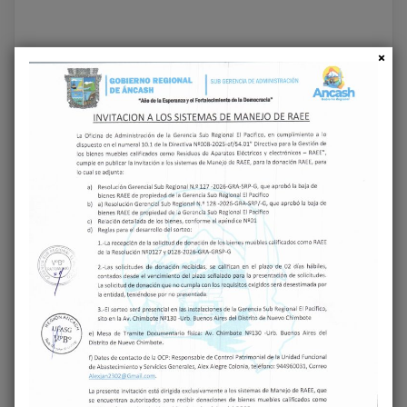
Share on Facebook
Share on Twitter
Next
GERENCIA
Previous
GERENCIA
SUBREGIONAL EL
SUBREGIONAL EL
PACÍFICO
PACÍFICO
CONTINÚA
SUPERVISA AVANCE
GESTIONANDO
DE IMPORTANTE
FIRMA DE
PROYECTO
CONVENIO PARA
EDUCATIVO EN
HACER REALIDAD LA
LACRAMARCA BAJA
CARRETERA HACIA
14 INCAS