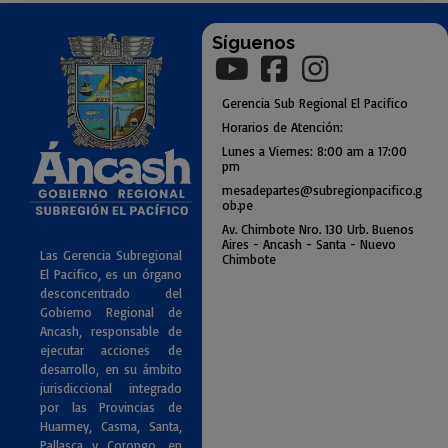
Síguenos
Gerencia
Sub
Regional El Pacifico
Horarios de Atención:
Lunes a Viernes: 8:00 am a
17:00
pm
mesadepartes@subregionpac
ifico.g
ob.pe
Av. Chimbote Nro. 130 Urb. Buenos
Air
es - Ancash - Santa - Nuevo
Las Gerencia Subregional
Chimbote
El Pacifico, es un órgano
desconcentrado del
Gobierno Regional de
Ancash, responsable de
ejecutar acciones de
desarrollo, en su ámbito
jurisdiccional integrado
por las Provincias de
Huarmey, Casma, Santa,
Pallasca y Corongo, en