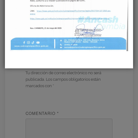
Deja una respuesta
Tu dirección de correo electrónico no será
publicada.
Los campos obligatorios están
marcados con
*
COMENTARIO
*