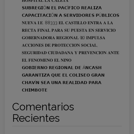
𝐇𝐎𝐒𝐏𝐈𝐓𝐀𝐋 𝐋𝐀 𝐂𝐀𝐋𝐄𝐓𝐀
𝗦𝗨𝗕𝗥𝗘𝗚𝗜Ó𝗡 𝗘𝗟 𝗣𝗔𝗖Í𝗙𝗜𝗖𝗢 𝗥𝗘𝗔𝗟𝗜𝗭𝗔
𝗖𝗔𝗣𝗔𝗖𝗜𝗧𝗔𝗖𝗜Ó𝗡 𝗔 𝗦𝗘𝗥𝗩𝗜𝗗𝗢𝗥𝗘𝗦 𝗣Ú𝗕𝗟𝗜𝗖𝗢𝗦
𝐍𝐔𝐄𝐕𝐀 𝐈.𝐄. 88333 𝐄𝐋 𝐂𝐀𝐒𝐓𝐈𝐋𝐋𝐎 𝐄𝐍𝐓𝐑𝐀 𝐀 𝐋𝐀
𝐑𝐄𝐂𝐓𝐀 𝐅𝐈𝐍𝐀𝐋 𝐏𝐀𝐑𝐀 𝐒𝐔 𝐏𝐔𝐄𝐒𝐓𝐀 𝐄𝐍 𝐒𝐄𝐑𝐕𝐈𝐂𝐈𝐎
𝐆𝐎𝐁𝐄𝐑𝐍𝐀𝐃𝐎𝐑𝐀 𝐑𝐄𝐆𝐈𝐎𝐍𝐀𝐋 (𝐄) 𝐈𝐌𝐏𝐔𝐋𝐒𝐀
𝐀𝐂𝐂𝐈𝐎𝐍𝐄𝐒 𝐃𝐄 𝐏𝐑𝐎𝐓𝐄𝐂𝐂𝐈𝐎́𝐍 𝐒𝐎𝐂𝐈𝐀𝐋,
𝐒𝐄𝐆𝐔𝐑𝐈𝐃𝐀𝐃 𝐂𝐈𝐔𝐃𝐀𝐃𝐀𝐍𝐀 𝐘 𝐏𝐑𝐄𝐕𝐄𝐍𝐂𝐈𝐎́𝐍 𝐀𝐍𝐓𝐄
𝐄𝐋 𝐅𝐄𝐍𝐎́𝐌𝐄𝐍𝐎 𝐄𝐋 𝐍𝐈𝐍̃𝐎
𝗚𝗢𝗕𝗜𝗘𝗥𝗡𝗢 𝗥𝗘𝗚𝗜𝗢𝗡𝗔𝗟 𝗗𝗘 Á𝗡𝗖𝗔𝗦𝗛
𝗚𝗔𝗥𝗔𝗡𝗧𝗜𝗭𝗔 𝗤𝗨𝗘 𝗘𝗟 𝗖𝗢𝗟𝗜𝗦𝗘𝗢 𝗚𝗥𝗔𝗡
𝗖𝗛𝗔𝗩Í𝗡 𝗦𝗘𝗔 𝗨𝗡𝗔 𝗥𝗘𝗔𝗟𝗜𝗗𝗔𝗗 𝗣𝗔𝗥𝗔
𝗖𝗛𝗜𝗠𝗕𝗢𝗧𝗘
Comentarios
Recientes