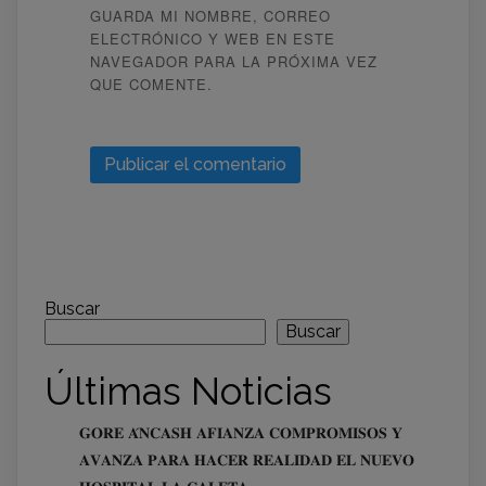
GUARDA MI NOMBRE, CORREO
ELECTRÓNICO Y WEB EN ESTE
NAVEGADOR PARA LA PRÓXIMA VEZ
QUE COMENTE.
Buscar
Buscar
Últimas Noticias
𝐆𝐎𝐑𝐄 𝐀́𝐍𝐂𝐀𝐒𝐇 𝐀𝐅𝐈𝐀𝐍𝐙𝐀 𝐂𝐎𝐌𝐏𝐑𝐎𝐌𝐈𝐒𝐎𝐒 𝐘
𝐀𝐕𝐀𝐍𝐙𝐀 𝐏𝐀𝐑𝐀 𝐇𝐀𝐂𝐄𝐑 𝐑𝐄𝐀𝐋𝐈𝐃𝐀𝐃 𝐄𝐋 𝐍𝐔𝐄𝐕𝐎