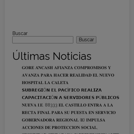
Buscar
Buscar
Últimas Noticias
𝐆𝐎𝐑𝐄 𝐀́𝐍𝐂𝐀𝐒𝐇 𝐀𝐅𝐈𝐀𝐍𝐙𝐀 𝐂𝐎𝐌𝐏𝐑𝐎𝐌𝐈𝐒𝐎𝐒 𝐘
𝐀𝐕𝐀𝐍𝐙𝐀 𝐏𝐀𝐑𝐀 𝐇𝐀𝐂𝐄𝐑 𝐑𝐄𝐀𝐋𝐈𝐃𝐀𝐃 𝐄𝐋 𝐍𝐔𝐄𝐕𝐎
𝐇𝐎𝐒𝐏𝐈𝐓𝐀𝐋 𝐋𝐀 𝐂𝐀𝐋𝐄𝐓𝐀
𝗦𝗨𝗕𝗥𝗘𝗚𝗜Ó𝗡 𝗘𝗟 𝗣𝗔𝗖Í𝗙𝗜𝗖𝗢 𝗥𝗘𝗔𝗟𝗜𝗭𝗔
𝗖𝗔𝗣𝗔𝗖𝗜𝗧𝗔𝗖𝗜Ó𝗡 𝗔 𝗦𝗘𝗥𝗩𝗜𝗗𝗢𝗥𝗘𝗦 𝗣Ú𝗕𝗟𝗜𝗖𝗢𝗦
𝐍𝐔𝐄𝐕𝐀 𝐈.𝐄. 88333 𝐄𝐋 𝐂𝐀𝐒𝐓𝐈𝐋𝐋𝐎 𝐄𝐍𝐓𝐑𝐀 𝐀 𝐋𝐀
𝐑𝐄𝐂𝐓𝐀 𝐅𝐈𝐍𝐀𝐋 𝐏𝐀𝐑𝐀 𝐒𝐔 𝐏𝐔𝐄𝐒𝐓𝐀 𝐄𝐍 𝐒𝐄𝐑𝐕𝐈𝐂𝐈𝐎
𝐆𝐎𝐁𝐄𝐑𝐍𝐀𝐃𝐎𝐑𝐀 𝐑𝐄𝐆𝐈𝐎𝐍𝐀𝐋 (𝐄) 𝐈𝐌𝐏𝐔𝐋𝐒𝐀
𝐀𝐂𝐂𝐈𝐎𝐍𝐄𝐒 𝐃𝐄 𝐏𝐑𝐎𝐓𝐄𝐂𝐂𝐈𝐎́𝐍 𝐒𝐎𝐂𝐈𝐀𝐋,