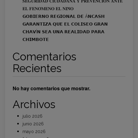
𝐒𝐄𝐆𝐔𝐑𝐈𝐃𝐀𝐃 𝐂𝐈𝐔𝐃𝐀𝐃𝐀𝐍𝐀 𝐘 𝐏𝐑𝐄𝐕𝐄𝐍𝐂𝐈𝐎́𝐍 𝐀𝐍𝐓𝐄
𝐄𝐋 𝐅𝐄𝐍𝐎́𝐌𝐄𝐍𝐎 𝐄𝐋 𝐍𝐈𝐍̃𝐎
𝗚𝗢𝗕𝗜𝗘𝗥𝗡𝗢 𝗥𝗘𝗚𝗜𝗢𝗡𝗔𝗟 𝗗𝗘 Á𝗡𝗖𝗔𝗦𝗛
𝗚𝗔𝗥𝗔𝗡𝗧𝗜𝗭𝗔 𝗤𝗨𝗘 𝗘𝗟 𝗖𝗢𝗟𝗜𝗦𝗘𝗢 𝗚𝗥𝗔𝗡
𝗖𝗛𝗔𝗩Í𝗡 𝗦𝗘𝗔 𝗨𝗡𝗔 𝗥𝗘𝗔𝗟𝗜𝗗𝗔𝗗 𝗣𝗔𝗥𝗔
𝗖𝗛𝗜𝗠𝗕𝗢𝗧𝗘
Comentarios
Recientes
No hay comentarios que mostrar.
Archivos
julio 2026
junio 2026
mayo 2026