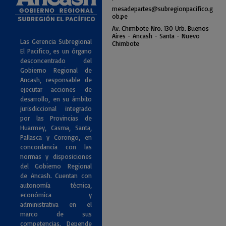
mesadepartes@subregionpac
ifico.g
ob.pe
Av. Chimbote Nro. 130 Urb. Buenos
Air
es - Ancash - Santa - Nuevo
Las Gerencia Subregional
Chimbote
El Pacifico, es un órgano
desconcentrado del
Gobierno Regional de
Ancash, responsable de
ejecutar acciones de
desarrollo, en su ámbito
jurisdiccional integrado
por las Provincias de
Huarmey, Casma, Santa,
Pallasca y Corongo, en
concordancia con las
normas y disposiciones
del Gobierno Regional
de Ancash. Cuentan con
autonomía técnica,
económica y
administrativa en el
marco de sus
competencias. Depende