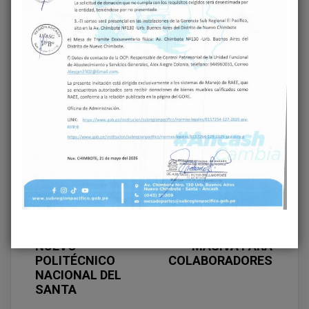
Share on Facebook
Share on Twitter
Previous
GOBERNADOR KOKI
NORIEGA
Next
SUPERVISA EL
SUBREGIÓN
DESPEGUE DE LA
PACÍFICO PROTEGE
OBRA MÁS
A SU EQUIPO:
ESPERADA DE
JORNADA DE
CHIMBOTE: EL
VACUNACIÓN
NUEVO
MASIVA PARA
POLITÉCNICO
COLABORADORES
NACIONAL DEL
SANTA