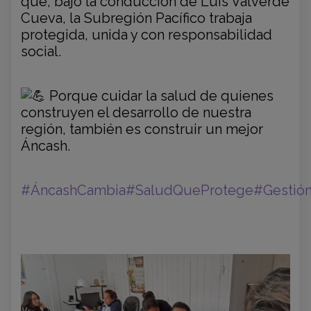
que, bajo la conducción de Luis Valverde
Cueva, la Subregión Pacífico trabaja
protegida, unida y con responsabilidad
social.
Porque cuidar la salud de quienes
construyen el desarrollo de nuestra
región, también es construir un mejor
Áncash.
#ÁncashCambia
#SaludQueProtege
#Gestió