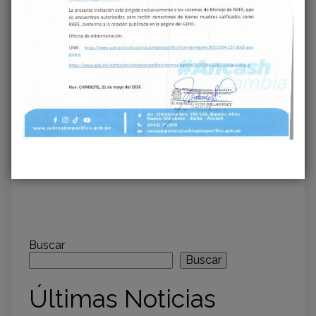
Previous
Next
GOBIERNO
GERENCIA
REGIONAL DE
SUBREGIONAL EL
ÁNCASH UNIRÁ
PACÍFICO LIDERA
MACATE CON EL
EJECUCIÓN DE
DESARROLLO CON
INVERSIONES EN
IMPORTANTE
ÁNCASH
PROYECTO VIAL
Buscar
Buscar
Últimas Noticias