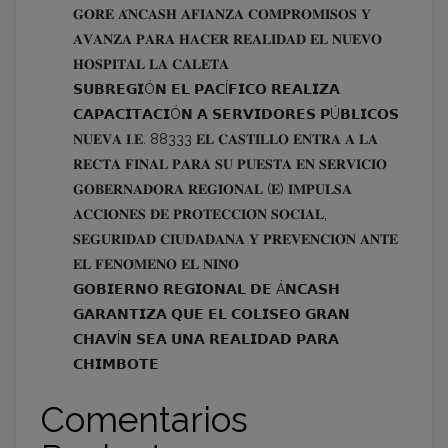
𝐆𝐎𝐑𝐄 𝐀́𝐍𝐂𝐀𝐒𝐇 𝐀𝐅𝐈𝐀𝐍𝐙𝐀 𝐂𝐎𝐌𝐏𝐑𝐎𝐌𝐈𝐒𝐎𝐒 𝐘
𝐀𝐕𝐀𝐍𝐙𝐀 𝐏𝐀𝐑𝐀 𝐇𝐀𝐂𝐄𝐑 𝐑𝐄𝐀𝐋𝐈𝐃𝐀𝐃 𝐄𝐋 𝐍𝐔𝐄𝐕𝐎
𝐇𝐎𝐒𝐏𝐈𝐓𝐀𝐋 𝐋𝐀 𝐂𝐀𝐋𝐄𝐓𝐀
𝗦𝗨𝗕𝗥𝗘𝗚𝗜Ó𝗡 𝗘𝗟 𝗣𝗔𝗖Í𝗙𝗜𝗖𝗢 𝗥𝗘𝗔𝗟𝗜𝗭𝗔
𝗖𝗔𝗣𝗔𝗖𝗜𝗧𝗔𝗖𝗜Ó𝗡 𝗔 𝗦𝗘𝗥𝗩𝗜𝗗𝗢𝗥𝗘𝗦 𝗣Ú𝗕𝗟𝗜𝗖𝗢𝗦
𝐍𝐔𝐄𝐕𝐀 𝐈.𝐄. 88333 𝐄𝐋 𝐂𝐀𝐒𝐓𝐈𝐋𝐋𝐎 𝐄𝐍𝐓𝐑𝐀 𝐀 𝐋𝐀
𝐑𝐄𝐂𝐓𝐀 𝐅𝐈𝐍𝐀𝐋 𝐏𝐀𝐑𝐀 𝐒𝐔 𝐏𝐔𝐄𝐒𝐓𝐀 𝐄𝐍 𝐒𝐄𝐑𝐕𝐈𝐂𝐈𝐎
𝐆𝐎𝐁𝐄𝐑𝐍𝐀𝐃𝐎𝐑𝐀 𝐑𝐄𝐆𝐈𝐎𝐍𝐀𝐋 (𝐄) 𝐈𝐌𝐏𝐔𝐋𝐒𝐀
𝐀𝐂𝐂𝐈𝐎𝐍𝐄𝐒 𝐃𝐄 𝐏𝐑𝐎𝐓𝐄𝐂𝐂𝐈𝐎́𝐍 𝐒𝐎𝐂𝐈𝐀𝐋,
𝐒𝐄𝐆𝐔𝐑𝐈𝐃𝐀𝐃 𝐂𝐈𝐔𝐃𝐀𝐃𝐀𝐍𝐀 𝐘 𝐏𝐑𝐄𝐕𝐄𝐍𝐂𝐈𝐎́𝐍 𝐀𝐍𝐓𝐄
𝐄𝐋 𝐅𝐄𝐍𝐎́𝐌𝐄𝐍𝐎 𝐄𝐋 𝐍𝐈𝐍̃𝐎
𝗚𝗢𝗕𝗜𝗘𝗥𝗡𝗢 𝗥𝗘𝗚𝗜𝗢𝗡𝗔𝗟 𝗗𝗘 Á𝗡𝗖𝗔𝗦𝗛
𝗚𝗔𝗥𝗔𝗡𝗧𝗜𝗭𝗔 𝗤𝗨𝗘 𝗘𝗟 𝗖𝗢𝗟𝗜𝗦𝗘𝗢 𝗚𝗥𝗔𝗡
𝗖𝗛𝗔𝗩Í𝗡 𝗦𝗘𝗔 𝗨𝗡𝗔 𝗥𝗘𝗔𝗟𝗜𝗗𝗔𝗗 𝗣𝗔𝗥𝗔
𝗖𝗛𝗜𝗠𝗕𝗢𝗧𝗘
Comentarios