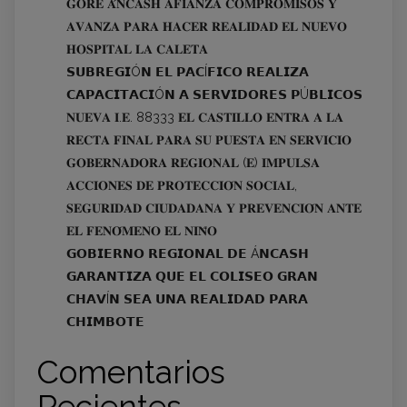
𝐆𝐎𝐑𝐄 𝐀́𝐍𝐂𝐀𝐒𝐇 𝐀𝐅𝐈𝐀𝐍𝐙𝐀 𝐂𝐎𝐌𝐏𝐑𝐎𝐌𝐈𝐒𝐎𝐒 𝐘
𝐀𝐕𝐀𝐍𝐙𝐀 𝐏𝐀𝐑𝐀 𝐇𝐀𝐂𝐄𝐑 𝐑𝐄𝐀𝐋𝐈𝐃𝐀𝐃 𝐄𝐋 𝐍𝐔𝐄𝐕𝐎
𝐇𝐎𝐒𝐏𝐈𝐓𝐀𝐋 𝐋𝐀 𝐂𝐀𝐋𝐄𝐓𝐀
𝗦𝗨𝗕𝗥𝗘𝗚𝗜Ó𝗡 𝗘𝗟 𝗣𝗔𝗖Í𝗙𝗜𝗖𝗢 𝗥𝗘𝗔𝗟𝗜𝗭𝗔
𝗖𝗔𝗣𝗔𝗖𝗜𝗧𝗔𝗖𝗜Ó𝗡 𝗔 𝗦𝗘𝗥𝗩𝗜𝗗𝗢𝗥𝗘𝗦 𝗣Ú𝗕𝗟𝗜𝗖𝗢𝗦
𝐍𝐔𝐄𝐕𝐀 𝐈.𝐄. 88333 𝐄𝐋 𝐂𝐀𝐒𝐓𝐈𝐋𝐋𝐎 𝐄𝐍𝐓𝐑𝐀 𝐀 𝐋𝐀
𝐑𝐄𝐂𝐓𝐀 𝐅𝐈𝐍𝐀𝐋 𝐏𝐀𝐑𝐀 𝐒𝐔 𝐏𝐔𝐄𝐒𝐓𝐀 𝐄𝐍 𝐒𝐄𝐑𝐕𝐈𝐂𝐈𝐎
𝐆𝐎𝐁𝐄𝐑𝐍𝐀𝐃𝐎𝐑𝐀 𝐑𝐄𝐆𝐈𝐎𝐍𝐀𝐋 (𝐄) 𝐈𝐌𝐏𝐔𝐋𝐒𝐀
𝐀𝐂𝐂𝐈𝐎𝐍𝐄𝐒 𝐃𝐄 𝐏𝐑𝐎𝐓𝐄𝐂𝐂𝐈𝐎́𝐍 𝐒𝐎𝐂𝐈𝐀𝐋,
𝐒𝐄𝐆𝐔𝐑𝐈𝐃𝐀𝐃 𝐂𝐈𝐔𝐃𝐀𝐃𝐀𝐍𝐀 𝐘 𝐏𝐑𝐄𝐕𝐄𝐍𝐂𝐈𝐎́𝐍 𝐀𝐍𝐓𝐄
𝐄𝐋 𝐅𝐄𝐍𝐎́𝐌𝐄𝐍𝐎 𝐄𝐋 𝐍𝐈𝐍̃𝐎
𝗚𝗢𝗕𝗜𝗘𝗥𝗡𝗢 𝗥𝗘𝗚𝗜𝗢𝗡𝗔𝗟 𝗗𝗘 Á𝗡𝗖𝗔𝗦𝗛
𝗚𝗔𝗥𝗔𝗡𝗧𝗜𝗭𝗔 𝗤𝗨𝗘 𝗘𝗟 𝗖𝗢𝗟𝗜𝗦𝗘𝗢 𝗚𝗥𝗔𝗡
𝗖𝗛𝗔𝗩Í𝗡 𝗦𝗘𝗔 𝗨𝗡𝗔 𝗥𝗘𝗔𝗟𝗜𝗗𝗔𝗗 𝗣𝗔𝗥𝗔
𝗖𝗛𝗜𝗠𝗕𝗢𝗧𝗘
Comentarios
Recientes