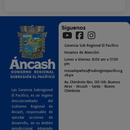
Síguenos
Gerencia
Sub
Regional El Pacifico
Horarios de Atención:
Lunes a Viernes: 8:00 am a
17:00
pm
mesadepartes@subregionpac
ifico.g
ob.pe
Av. Chimbote Nro. 130 Urb. Buenos
Air
es - Ancash - Santa - Nuevo
Las Gerencia Subregional
Chimbote
El Pacifico, es un órgano
desconcentrado del
Gobierno Regional de
Ancash, responsable de
ejecutar acciones de
desarrollo, en su ámbito
jurisdiccional integrado