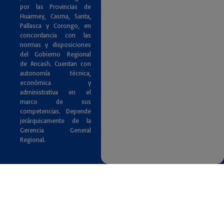
por las Provincias de
Huarmey, Casma, Santa,
Pallasca y Corongo, en
concordancia con las
normas y disposiciones
del Gobierno Regional
de Ancash. Cuentan con
autonomía técnica,
económica y
administrativa en el
marco de sus
competencias. Depende
jerárquicamente de la
Gerencia General
Regional.