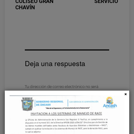
COLISEO GRAN
SERVICIO
CHAVÍN
Deja una respuesta
Tu dirección de correo electrónico no será
publicada.
Los campos obligatorios están
marcados con
*
COMENTARIO
*