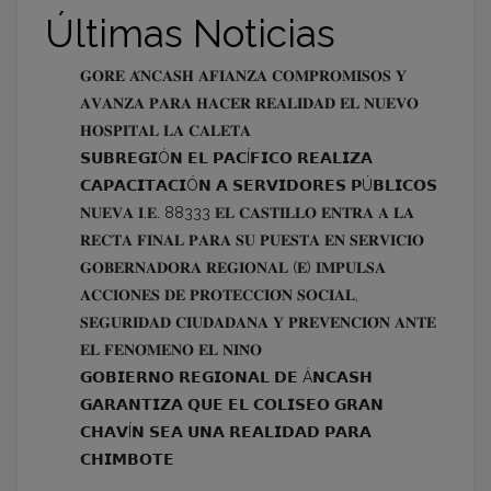
Últimas Noticias
𝐆𝐎𝐑𝐄 𝐀́𝐍𝐂𝐀𝐒𝐇 𝐀𝐅𝐈𝐀𝐍𝐙𝐀 𝐂𝐎𝐌𝐏𝐑𝐎𝐌𝐈𝐒𝐎𝐒 𝐘
𝐀𝐕𝐀𝐍𝐙𝐀 𝐏𝐀𝐑𝐀 𝐇𝐀𝐂𝐄𝐑 𝐑𝐄𝐀𝐋𝐈𝐃𝐀𝐃 𝐄𝐋 𝐍𝐔𝐄𝐕𝐎
𝐇𝐎𝐒𝐏𝐈𝐓𝐀𝐋 𝐋𝐀 𝐂𝐀𝐋𝐄𝐓𝐀
𝗦𝗨𝗕𝗥𝗘𝗚𝗜Ó𝗡 𝗘𝗟 𝗣𝗔𝗖Í𝗙𝗜𝗖𝗢 𝗥𝗘𝗔𝗟𝗜𝗭𝗔
𝗖𝗔𝗣𝗔𝗖𝗜𝗧𝗔𝗖𝗜Ó𝗡 𝗔 𝗦𝗘𝗥𝗩𝗜𝗗𝗢𝗥𝗘𝗦 𝗣Ú𝗕𝗟𝗜𝗖𝗢𝗦
𝐍𝐔𝐄𝐕𝐀 𝐈.𝐄. 88333 𝐄𝐋 𝐂𝐀𝐒𝐓𝐈𝐋𝐋𝐎 𝐄𝐍𝐓𝐑𝐀 𝐀 𝐋𝐀
𝐑𝐄𝐂𝐓𝐀 𝐅𝐈𝐍𝐀𝐋 𝐏𝐀𝐑𝐀 𝐒𝐔 𝐏𝐔𝐄𝐒𝐓𝐀 𝐄𝐍 𝐒𝐄𝐑𝐕𝐈𝐂𝐈𝐎
𝐆𝐎𝐁𝐄𝐑𝐍𝐀𝐃𝐎𝐑𝐀 𝐑𝐄𝐆𝐈𝐎𝐍𝐀𝐋 (𝐄) 𝐈𝐌𝐏𝐔𝐋𝐒𝐀
𝐀𝐂𝐂𝐈𝐎𝐍𝐄𝐒 𝐃𝐄 𝐏𝐑𝐎𝐓𝐄𝐂𝐂𝐈𝐎́𝐍 𝐒𝐎𝐂𝐈𝐀𝐋,
𝐒𝐄𝐆𝐔𝐑𝐈𝐃𝐀𝐃 𝐂𝐈𝐔𝐃𝐀𝐃𝐀𝐍𝐀 𝐘 𝐏𝐑𝐄𝐕𝐄𝐍𝐂𝐈𝐎́𝐍 𝐀𝐍𝐓𝐄
𝐄𝐋 𝐅𝐄𝐍𝐎́𝐌𝐄𝐍𝐎 𝐄𝐋 𝐍𝐈𝐍̃𝐎
𝗚𝗢𝗕𝗜𝗘𝗥𝗡𝗢 𝗥𝗘𝗚𝗜𝗢𝗡𝗔𝗟 𝗗𝗘 Á𝗡𝗖𝗔𝗦𝗛
𝗚𝗔𝗥𝗔𝗡𝗧𝗜𝗭𝗔 𝗤𝗨𝗘 𝗘𝗟 𝗖𝗢𝗟𝗜𝗦𝗘𝗢 𝗚𝗥𝗔𝗡
𝗖𝗛𝗔𝗩Í𝗡 𝗦𝗘𝗔 𝗨𝗡𝗔 𝗥𝗘𝗔𝗟𝗜𝗗𝗔𝗗 𝗣𝗔𝗥𝗔
𝗖𝗛𝗜𝗠𝗕𝗢𝗧𝗘