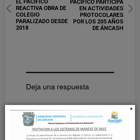
EL PACÍFICO
PACÍFICO PARTICIPA
REACTIVA OBRA DE
EN ACTIVIDADES
COLEGIO
PROTOCOLARES
PARALIZADO DESDE
POR LOS 205 AÑOS
2018
DE ÁNCASH
Deja una respuesta
Tu dirección de correo electrónico no será
publicada.
Los campos obligatorios están
marcados con
*