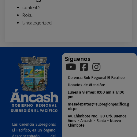
content2
Roku
Uncategorized
Síguenos
Gerencia
Sub
Regional El Pacifico
Horarios de Atención:
Lunes a Viernes: 8:00 am a
17:00
pm
mesadepartes@subregionpac
ifico.g
ob.pe
Av. Chimbote Nro. 130 Urb. Buenos
Air
es - Ancash - Santa - Nuevo
Las Gerencia Subregional
Chimbote
El Pacifico, es un órgano
desconcentrado del