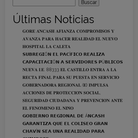
Buscar
Últimas Noticias
𝐆𝐎𝐑𝐄 𝐀́𝐍𝐂𝐀𝐒𝐇 𝐀𝐅𝐈𝐀𝐍𝐙𝐀 𝐂𝐎𝐌𝐏𝐑𝐎𝐌𝐈𝐒𝐎𝐒 𝐘
𝐀𝐕𝐀𝐍𝐙𝐀 𝐏𝐀𝐑𝐀 𝐇𝐀𝐂𝐄𝐑 𝐑𝐄𝐀𝐋𝐈𝐃𝐀𝐃 𝐄𝐋 𝐍𝐔𝐄𝐕𝐎
𝐇𝐎𝐒𝐏𝐈𝐓𝐀𝐋 𝐋𝐀 𝐂𝐀𝐋𝐄𝐓𝐀
𝗦𝗨𝗕𝗥𝗘𝗚𝗜Ó𝗡 𝗘𝗟 𝗣𝗔𝗖Í𝗙𝗜𝗖𝗢 𝗥𝗘𝗔𝗟𝗜𝗭𝗔
𝗖𝗔𝗣𝗔𝗖𝗜𝗧𝗔𝗖𝗜Ó𝗡 𝗔 𝗦𝗘𝗥𝗩𝗜𝗗𝗢𝗥𝗘𝗦 𝗣Ú𝗕𝗟𝗜𝗖𝗢𝗦
𝐍𝐔𝐄𝐕𝐀 𝐈.𝐄. 88333 𝐄𝐋 𝐂𝐀𝐒𝐓𝐈𝐋𝐋𝐎 𝐄𝐍𝐓𝐑𝐀 𝐀 𝐋𝐀
𝐑𝐄𝐂𝐓𝐀 𝐅𝐈𝐍𝐀𝐋 𝐏𝐀𝐑𝐀 𝐒𝐔 𝐏𝐔𝐄𝐒𝐓𝐀 𝐄𝐍 𝐒𝐄𝐑𝐕𝐈𝐂𝐈𝐎
𝐆𝐎𝐁𝐄𝐑𝐍𝐀𝐃𝐎𝐑𝐀 𝐑𝐄𝐆𝐈𝐎𝐍𝐀𝐋 (𝐄) 𝐈𝐌𝐏𝐔𝐋𝐒𝐀
𝐀𝐂𝐂𝐈𝐎𝐍𝐄𝐒 𝐃𝐄 𝐏𝐑𝐎𝐓𝐄𝐂𝐂𝐈𝐎́𝐍 𝐒𝐎𝐂𝐈𝐀𝐋,
𝐒𝐄𝐆𝐔𝐑𝐈𝐃𝐀𝐃 𝐂𝐈𝐔𝐃𝐀𝐃𝐀𝐍𝐀 𝐘 𝐏𝐑𝐄𝐕𝐄𝐍𝐂𝐈𝐎́𝐍 𝐀𝐍𝐓𝐄
𝐄𝐋 𝐅𝐄𝐍𝐎́𝐌𝐄𝐍𝐎 𝐄𝐋 𝐍𝐈𝐍̃𝐎
𝗚𝗢𝗕𝗜𝗘𝗥𝗡𝗢 𝗥𝗘𝗚𝗜𝗢𝗡𝗔𝗟 𝗗𝗘 Á𝗡𝗖𝗔𝗦𝗛
𝗚𝗔𝗥𝗔𝗡𝗧𝗜𝗭𝗔 𝗤𝗨𝗘 𝗘𝗟 𝗖𝗢𝗟𝗜𝗦𝗘𝗢 𝗚𝗥𝗔𝗡
𝗖𝗛𝗔𝗩Í𝗡 𝗦𝗘𝗔 𝗨𝗡𝗔 𝗥𝗘𝗔𝗟𝗜𝗗𝗔𝗗 𝗣𝗔𝗥𝗔