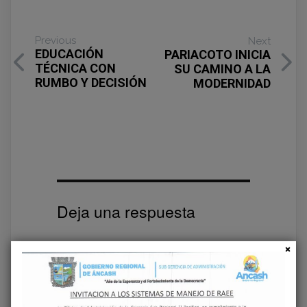
Previous
Next
EDUCACIÓN
PARIACOTO INICIA
TÉCNICA CON
SU CAMINO A LA
RUMBO Y DECISIÓN
MODERNIDAD
Deja una respuesta
Tu dirección de correo electrónico no será
publicada.
Los campos obligatorios están
marcados con
*