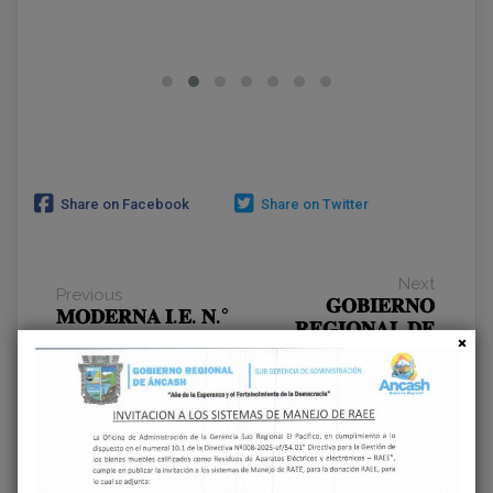
Share on Facebook
Share on Twitter
Next
Previous
𝐆𝐎𝐁𝐈𝐄𝐑𝐍𝐎
𝐌𝐎𝐃𝐄𝐑𝐍𝐀 𝐈.𝐄. 𝐍.°
𝐑𝐄𝐆𝐈𝐎𝐍𝐀𝐋 𝐃𝐄
𝟖𝟖𝟎𝟐𝟕 𝐃𝐄
𝐀́𝐍𝐂𝐀𝐒𝐇
𝐋𝐀𝐂𝐑𝐀𝐌𝐀𝐑𝐂𝐀
𝐈𝐍𝐀𝐔𝐆𝐔𝐑𝐀
𝐁𝐀𝐉𝐀 𝐐𝐔𝐄𝐃𝐀
𝐂𝐔𝐀𝐓𝐑𝐎 𝐂𝐀𝐍𝐀𝐋𝐄𝐒
𝐋𝐈𝐒𝐓𝐀 𝐏𝐀𝐑𝐀 𝐒𝐔
𝐃𝐄 𝐑𝐈𝐄𝐆𝐎 𝐘
𝐈𝐍𝐀𝐔𝐆𝐔𝐑𝐀𝐂𝐈𝐎́𝐍 𝐘
𝐅𝐎𝐑𝐓𝐀𝐋𝐄𝐂𝐄 𝐄𝐋
𝐓𝐑𝐀𝐍𝐒𝐅𝐎𝐑𝐌𝐀𝐑𝐀́
𝐃𝐄𝐒𝐀𝐑𝐑𝐎𝐋𝐋𝐎
𝐋𝐀 𝐄𝐃𝐔𝐂𝐀𝐂𝐈𝐎́𝐍 𝐄𝐍
𝐀𝐆𝐑𝐈́𝐂𝐎𝐋𝐀 𝐄𝐍