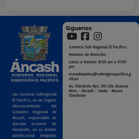
Síguenos
Gerencia
Sub
Regional El Pacifico
Horarios de Atención:
Lunes a Viernes: 8:00 am a
17:00
pm
mesadepartes@subregionpac
ifico.g
ob.pe
Av. Chimbote Nro. 130 Urb. Buenos
Air
es - Ancash - Santa - Nuevo
Las Gerencia Subregional
Chimbote
El Pacifico, es un órgano
desconcentrado del
Gobierno Regional de
Ancash, responsable de
ejecutar acciones de
desarrollo, en su ámbito
jurisdiccional integrado