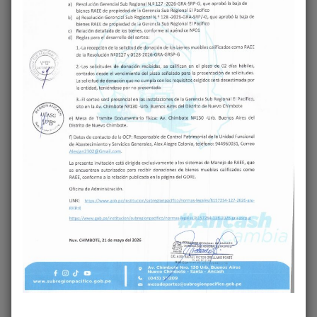
𝐄𝐋 𝐒𝐄𝐂𝐓𝐎𝐑
𝐂𝐇𝐈𝐌𝐁𝐎𝐓𝐄
Deja una respuesta
Tu dirección de correo electrónico no será
publicada.
Los campos obligatorios están
marcados con
*
COMENTARIO
*