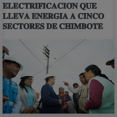
𝐄𝐋𝐄𝐂𝐓𝐑𝐈𝐅𝐈𝐂𝐀𝐂𝐈𝐎́𝐍 𝐐𝐔𝐄
𝐋𝐋𝐄𝐕𝐀 𝐄𝐍𝐄𝐑𝐆𝐈́𝐀 𝐀 𝐂𝐈𝐍𝐂𝐎
𝐒𝐄𝐂𝐓𝐎𝐑𝐄𝐒 𝐃𝐄 𝐂𝐇𝐈𝐌𝐁𝐎𝐓𝐄