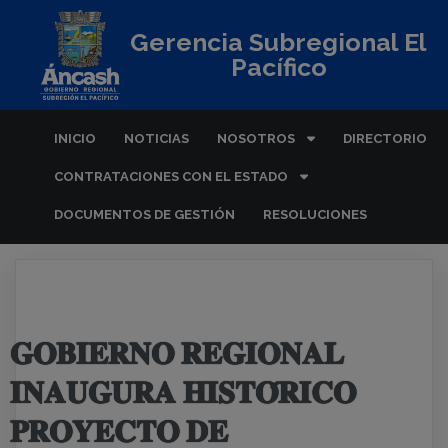
Gerencia Subregional El
Pacífico
INICIO
NOTICIAS
NOSOTROS
DIRECTORIO
CONTRATACIONES CON EL ESTADO
DOCUMENTOS DE GESTIÓN
RESOLUCIONES
𝐆𝐎𝐁𝐈𝐄𝐑𝐍𝐎 𝐑𝐄𝐆𝐈𝐎𝐍𝐀𝐋
𝐈𝐍𝐀𝐔𝐆𝐔𝐑𝐀 𝐇𝐈𝐒𝐓𝐎́𝐑𝐈𝐂𝐎
𝐏𝐑𝐎𝐘𝐄𝐂𝐓𝐎 𝐃𝐄