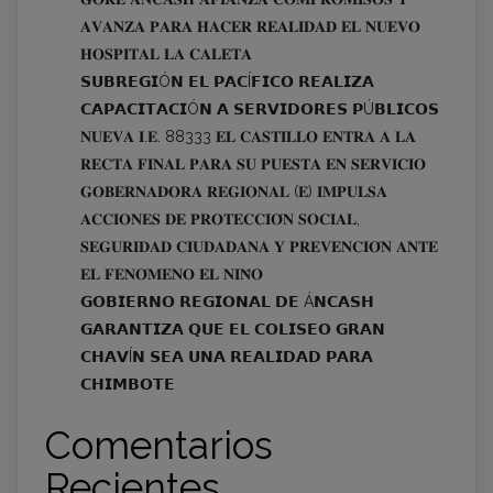
𝐀𝐕𝐀𝐍𝐙𝐀 𝐏𝐀𝐑𝐀 𝐇𝐀𝐂𝐄𝐑 𝐑𝐄𝐀𝐋𝐈𝐃𝐀𝐃 𝐄𝐋 𝐍𝐔𝐄𝐕𝐎
𝐇𝐎𝐒𝐏𝐈𝐓𝐀𝐋 𝐋𝐀 𝐂𝐀𝐋𝐄𝐓𝐀
𝗦𝗨𝗕𝗥𝗘𝗚𝗜Ó𝗡 𝗘𝗟 𝗣𝗔𝗖Í𝗙𝗜𝗖𝗢 𝗥𝗘𝗔𝗟𝗜𝗭𝗔
𝗖𝗔𝗣𝗔𝗖𝗜𝗧𝗔𝗖𝗜Ó𝗡 𝗔 𝗦𝗘𝗥𝗩𝗜𝗗𝗢𝗥𝗘𝗦 𝗣Ú𝗕𝗟𝗜𝗖𝗢𝗦
𝐍𝐔𝐄𝐕𝐀 𝐈.𝐄. 88333 𝐄𝐋 𝐂𝐀𝐒𝐓𝐈𝐋𝐋𝐎 𝐄𝐍𝐓𝐑𝐀 𝐀 𝐋𝐀
𝐑𝐄𝐂𝐓𝐀 𝐅𝐈𝐍𝐀𝐋 𝐏𝐀𝐑𝐀 𝐒𝐔 𝐏𝐔𝐄𝐒𝐓𝐀 𝐄𝐍 𝐒𝐄𝐑𝐕𝐈𝐂𝐈𝐎
𝐆𝐎𝐁𝐄𝐑𝐍𝐀𝐃𝐎𝐑𝐀 𝐑𝐄𝐆𝐈𝐎𝐍𝐀𝐋 (𝐄) 𝐈𝐌𝐏𝐔𝐋𝐒𝐀
𝐀𝐂𝐂𝐈𝐎𝐍𝐄𝐒 𝐃𝐄 𝐏𝐑𝐎𝐓𝐄𝐂𝐂𝐈𝐎́𝐍 𝐒𝐎𝐂𝐈𝐀𝐋,
𝐒𝐄𝐆𝐔𝐑𝐈𝐃𝐀𝐃 𝐂𝐈𝐔𝐃𝐀𝐃𝐀𝐍𝐀 𝐘 𝐏𝐑𝐄𝐕𝐄𝐍𝐂𝐈𝐎́𝐍 𝐀𝐍𝐓𝐄
𝐄𝐋 𝐅𝐄𝐍𝐎́𝐌𝐄𝐍𝐎 𝐄𝐋 𝐍𝐈𝐍̃𝐎
𝗚𝗢𝗕𝗜𝗘𝗥𝗡𝗢 𝗥𝗘𝗚𝗜𝗢𝗡𝗔𝗟 𝗗𝗘 Á𝗡𝗖𝗔𝗦𝗛
𝗚𝗔𝗥𝗔𝗡𝗧𝗜𝗭𝗔 𝗤𝗨𝗘 𝗘𝗟 𝗖𝗢𝗟𝗜𝗦𝗘𝗢 𝗚𝗥𝗔𝗡
𝗖𝗛𝗔𝗩Í𝗡 𝗦𝗘𝗔 𝗨𝗡𝗔 𝗥𝗘𝗔𝗟𝗜𝗗𝗔𝗗 𝗣𝗔𝗥𝗔
𝗖𝗛𝗜𝗠𝗕𝗢𝗧𝗘
Comentarios
Recientes