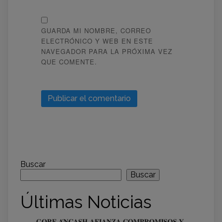
GUARDA MI NOMBRE, CORREO
ELECTRÓNICO Y WEB EN ESTE
NAVEGADOR PARA LA PRÓXIMA VEZ
QUE COMENTE.
Buscar
Buscar
Últimas Noticias
𝐆𝐎𝐑𝐄 𝐀́𝐍𝐂𝐀𝐒𝐇 𝐀𝐅𝐈𝐀𝐍𝐙𝐀 𝐂𝐎𝐌𝐏𝐑𝐎𝐌𝐈𝐒𝐎𝐒 𝐘