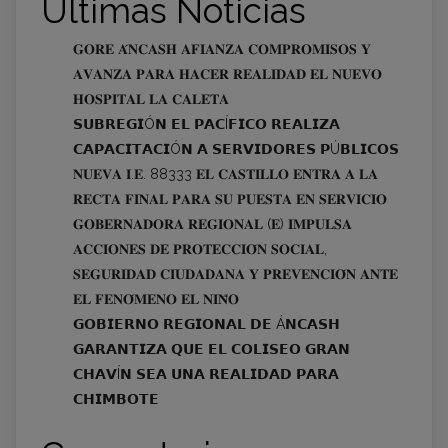
Últimas Noticias
𝐆𝐎𝐑𝐄 𝐀́𝐍𝐂𝐀𝐒𝐇 𝐀𝐅𝐈𝐀𝐍𝐙𝐀 𝐂𝐎𝐌𝐏𝐑𝐎𝐌𝐈𝐒𝐎𝐒 𝐘
𝐀𝐕𝐀𝐍𝐙𝐀 𝐏𝐀𝐑𝐀 𝐇𝐀𝐂𝐄𝐑 𝐑𝐄𝐀𝐋𝐈𝐃𝐀𝐃 𝐄𝐋 𝐍𝐔𝐄𝐕𝐎
𝐇𝐎𝐒𝐏𝐈𝐓𝐀𝐋 𝐋𝐀 𝐂𝐀𝐋𝐄𝐓𝐀
𝗦𝗨𝗕𝗥𝗘𝗚𝗜Ó𝗡 𝗘𝗟 𝗣𝗔𝗖Í𝗙𝗜𝗖𝗢 𝗥𝗘𝗔𝗟𝗜𝗭𝗔
𝗖𝗔𝗣𝗔𝗖𝗜𝗧𝗔𝗖𝗜Ó𝗡 𝗔 𝗦𝗘𝗥𝗩𝗜𝗗𝗢𝗥𝗘𝗦 𝗣Ú𝗕𝗟𝗜𝗖𝗢𝗦
𝐍𝐔𝐄𝐕𝐀 𝐈.𝐄. 88333 𝐄𝐋 𝐂𝐀𝐒𝐓𝐈𝐋𝐋𝐎 𝐄𝐍𝐓𝐑𝐀 𝐀 𝐋𝐀
𝐑𝐄𝐂𝐓𝐀 𝐅𝐈𝐍𝐀𝐋 𝐏𝐀𝐑𝐀 𝐒𝐔 𝐏𝐔𝐄𝐒𝐓𝐀 𝐄𝐍 𝐒𝐄𝐑𝐕𝐈𝐂𝐈𝐎
𝐆𝐎𝐁𝐄𝐑𝐍𝐀𝐃𝐎𝐑𝐀 𝐑𝐄𝐆𝐈𝐎𝐍𝐀𝐋 (𝐄) 𝐈𝐌𝐏𝐔𝐋𝐒𝐀
𝐀𝐂𝐂𝐈𝐎𝐍𝐄𝐒 𝐃𝐄 𝐏𝐑𝐎𝐓𝐄𝐂𝐂𝐈𝐎́𝐍 𝐒𝐎𝐂𝐈𝐀𝐋,
𝐒𝐄𝐆𝐔𝐑𝐈𝐃𝐀𝐃 𝐂𝐈𝐔𝐃𝐀𝐃𝐀𝐍𝐀 𝐘 𝐏𝐑𝐄𝐕𝐄𝐍𝐂𝐈𝐎́𝐍 𝐀𝐍𝐓𝐄
𝐄𝐋 𝐅𝐄𝐍𝐎́𝐌𝐄𝐍𝐎 𝐄𝐋 𝐍𝐈𝐍̃𝐎
𝗚𝗢𝗕𝗜𝗘𝗥𝗡𝗢 𝗥𝗘𝗚𝗜𝗢𝗡𝗔𝗟 𝗗𝗘 Á𝗡𝗖𝗔𝗦𝗛
𝗚𝗔𝗥𝗔𝗡𝗧𝗜𝗭𝗔 𝗤𝗨𝗘 𝗘𝗟 𝗖𝗢𝗟𝗜𝗦𝗘𝗢 𝗚𝗥𝗔𝗡
𝗖𝗛𝗔𝗩Í𝗡 𝗦𝗘𝗔 𝗨𝗡𝗔 𝗥𝗘𝗔𝗟𝗜𝗗𝗔𝗗 𝗣𝗔𝗥𝗔
𝗖𝗛𝗜𝗠𝗕𝗢𝗧𝗘