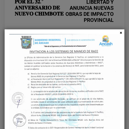
𝐏𝐎𝐑 𝐄𝐋 𝟑𝟐.°
LIBERTAD Y
𝐀𝐍𝐈𝐕𝐄𝐑𝐒𝐀𝐑𝐈𝐎 𝐃𝐄
ANUNCIA NUEVAS
𝐍𝐔𝐄𝐕𝐎 𝐂𝐇𝐈𝐌𝐁𝐎𝐓𝐄
OBRAS DE IMPACTO
PROVINCIAL
Deja una respuesta
Tu dirección de correo electrónico no será
publicada.
Los campos obligatorios están
marcados con
*