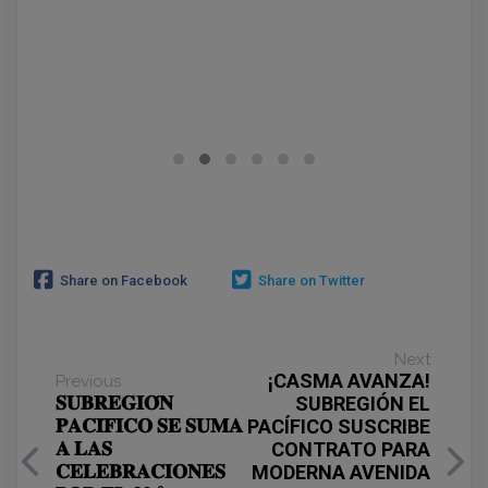
Share on Facebook
Share on Twitter
Next
¡CASMA AVANZA!
Previous
𝐒𝐔𝐁𝐑𝐄𝐆𝐈𝐎́𝐍
SUBREGIÓN EL
𝐏𝐀𝐂𝐈́𝐅𝐈𝐂𝐎 𝐒𝐄 𝐒𝐔𝐌𝐀
PACÍFICO SUSCRIBE
𝐀 𝐋𝐀𝐒
CONTRATO PARA
𝐂𝐄𝐋𝐄𝐁𝐑𝐀𝐂𝐈𝐎𝐍𝐄𝐒
MODERNA AVENIDA