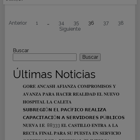
Anterior
1
…
34
35
36
37
38
Siguiente
Buscar
Buscar
Últimas Noticias
𝐆𝐎𝐑𝐄 𝐀́𝐍𝐂𝐀𝐒𝐇 𝐀𝐅𝐈𝐀𝐍𝐙𝐀 𝐂𝐎𝐌𝐏𝐑𝐎𝐌𝐈𝐒𝐎𝐒 𝐘
𝐀𝐕𝐀𝐍𝐙𝐀 𝐏𝐀𝐑𝐀 𝐇𝐀𝐂𝐄𝐑 𝐑𝐄𝐀𝐋𝐈𝐃𝐀𝐃 𝐄𝐋 𝐍𝐔𝐄𝐕𝐎
𝐇𝐎𝐒𝐏𝐈𝐓𝐀𝐋 𝐋𝐀 𝐂𝐀𝐋𝐄𝐓𝐀
𝗦𝗨𝗕𝗥𝗘𝗚𝗜Ó𝗡 𝗘𝗟 𝗣𝗔𝗖Í𝗙𝗜𝗖𝗢 𝗥𝗘𝗔𝗟𝗜𝗭𝗔
𝗖𝗔𝗣𝗔𝗖𝗜𝗧𝗔𝗖𝗜Ó𝗡 𝗔 𝗦𝗘𝗥𝗩𝗜𝗗𝗢𝗥𝗘𝗦 𝗣Ú𝗕𝗟𝗜𝗖𝗢𝗦
𝐍𝐔𝐄𝐕𝐀 𝐈.𝐄. 88333 𝐄𝐋 𝐂𝐀𝐒𝐓𝐈𝐋𝐋𝐎 𝐄𝐍𝐓𝐑𝐀 𝐀 𝐋𝐀
𝐑𝐄𝐂𝐓𝐀 𝐅𝐈𝐍𝐀𝐋 𝐏𝐀𝐑𝐀 𝐒𝐔 𝐏𝐔𝐄𝐒𝐓𝐀 𝐄𝐍 𝐒𝐄𝐑𝐕𝐈𝐂𝐈𝐎