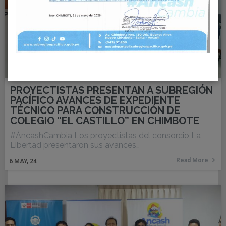
PROYECTISTAS PRESENTAN A SUBREGIÓN
PACÍFICO AVANCES DE EXPEDIENTE
TÉCNICO PARA CONSTRUCCIÓN DE
COLEGIO “EL CASTILLO” EN CHIMBOTE
#ÁncashCambia Los proyectistas del consorcio La
Libertad presentaron sus avances…
Read More
6
MAY, 24