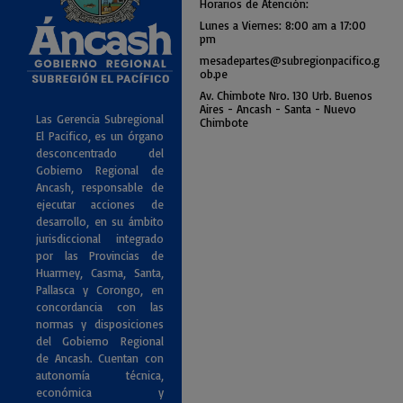
Horarios de Atención:
Lunes a Viernes: 8:00 am a
17:00
pm
mesadepartes@subregionpac
ifico.g
ob.pe
Av. Chimbote Nro. 130 Urb. Buenos
Air
es - Ancash - Santa - Nuevo
Las Gerencia Subregional
Chimbote
El Pacifico, es un órgano
desconcentrado del
Gobierno Regional de
Ancash, responsable de
ejecutar acciones de
desarrollo, en su ámbito
jurisdiccional integrado
por las Provincias de
Huarmey, Casma, Santa,
Pallasca y Corongo, en
concordancia con las
normas y disposiciones
del Gobierno Regional
de Ancash. Cuentan con
autonomía técnica,
económica y