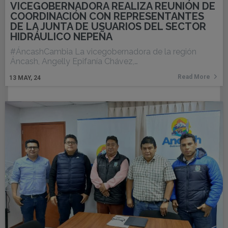
VICEGOBERNADORA REALIZA REUNIÓN DE
COORDINACIÓN CON REPRESENTANTES
DE LA JUNTA DE USUARIOS DEL SECTOR
HIDRÁULICO NEPEÑA
#ÁncashCambia La vicegobernadora de la región
Áncash, Angelly Epifanía Chávez,…
Read More
13
MAY, 24