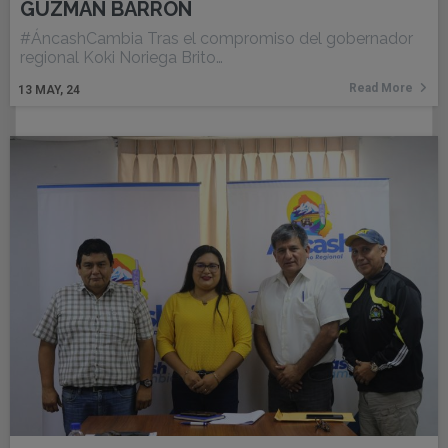
GUZMÁN BARRÓN
#ÁncashCambia Tras el compromiso del gobernador
regional Koki Noriega Brito…
Read More
13
MAY, 24