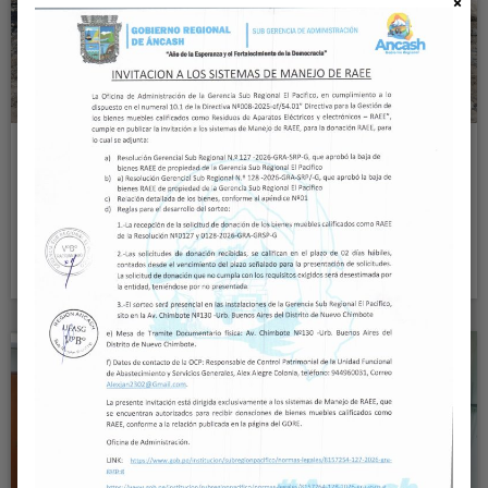
SUBREGIÓN PACÍFICO CULMINA OBRAS DE
DEFENSA RIBEREÑA POR 2.7 MILLONES DE
SOLES EN LA PROVINCIA DEL SANTA
#ÁncashCambia La Subregión Pacífico, unidad
ejecutora del Gobierno Regional de…
Read More
6
MAY, 24