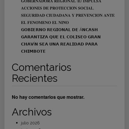
𝐆𝐎𝐁𝐄𝐑𝐍𝐀𝐃𝐎𝐑𝐀 𝐑𝐄𝐆𝐈𝐎𝐍𝐀𝐋 (𝐄) 𝐈𝐌𝐏𝐔𝐋𝐒𝐀
𝐀𝐂𝐂𝐈𝐎𝐍𝐄𝐒 𝐃𝐄 𝐏𝐑𝐎𝐓𝐄𝐂𝐂𝐈𝐎́𝐍 𝐒𝐎𝐂𝐈𝐀𝐋,
𝐒𝐄𝐆𝐔𝐑𝐈𝐃𝐀𝐃 𝐂𝐈𝐔𝐃𝐀𝐃𝐀𝐍𝐀 𝐘 𝐏𝐑𝐄𝐕𝐄𝐍𝐂𝐈𝐎́𝐍 𝐀𝐍𝐓𝐄
𝐄𝐋 𝐅𝐄𝐍𝐎́𝐌𝐄𝐍𝐎 𝐄𝐋 𝐍𝐈𝐍̃𝐎
𝗚𝗢𝗕𝗜𝗘𝗥𝗡𝗢 𝗥𝗘𝗚𝗜𝗢𝗡𝗔𝗟 𝗗𝗘 Á𝗡𝗖𝗔𝗦𝗛
𝗚𝗔𝗥𝗔𝗡𝗧𝗜𝗭𝗔 𝗤𝗨𝗘 𝗘𝗟 𝗖𝗢𝗟𝗜𝗦𝗘𝗢 𝗚𝗥𝗔𝗡
𝗖𝗛𝗔𝗩Í𝗡 𝗦𝗘𝗔 𝗨𝗡𝗔 𝗥𝗘𝗔𝗟𝗜𝗗𝗔𝗗 𝗣𝗔𝗥𝗔
𝗖𝗛𝗜𝗠𝗕𝗢𝗧𝗘
Comentarios
Recientes
No hay comentarios que mostrar.
Archivos
julio 2026