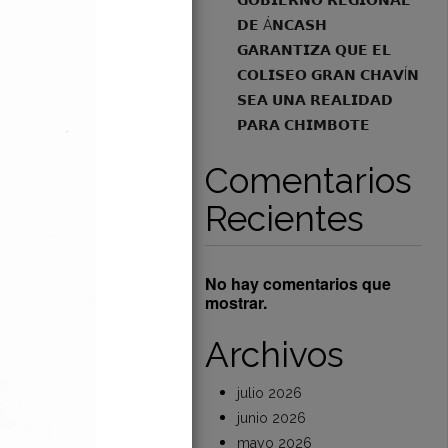
𝗚𝗢𝗕𝗜𝗘𝗥𝗡𝗢 𝗥𝗘𝗚𝗜𝗢𝗡𝗔𝗟
𝗗𝗘 Á𝗡𝗖𝗔𝗦𝗛
ífico evalúa
𝗚𝗔𝗥𝗔𝗡𝗧𝗜𝗭𝗔 𝗤𝗨𝗘 𝗘𝗟
 para
𝗖𝗢𝗟𝗜𝗦𝗘𝗢 𝗚𝗥𝗔𝗡 𝗖𝗛𝗔𝗩Í𝗡
ESTP Casma tras
𝗦𝗘𝗔 𝗨𝗡𝗔 𝗥𝗘𝗔𝗟𝗜𝗗𝗔𝗗
𝗣𝗔𝗥𝗔 𝗖𝗛𝗜𝗠𝗕𝗢𝗧𝗘
al El Pacífico realizó
Comentarios
Read More
Recientes
No hay comentarios que
mostrar.
Archivos
julio 2026
junio 2026
mayo 2026