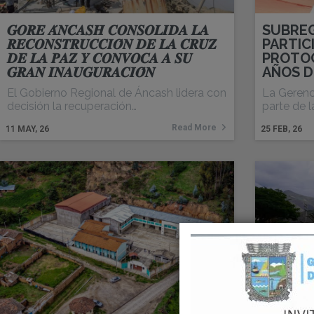
𝑮𝑶𝑹𝑬 𝑨́𝑵𝑪𝑨𝑺𝑯 𝑪𝑶𝑵𝑺𝑶𝑳𝑰𝑫𝑨 𝑳𝑨
SUBREG
𝑹𝑬𝑪𝑶𝑵𝑺𝑻𝑹𝑼𝑪𝑪𝑰𝑶́𝑵 𝑫𝑬 𝑳𝑨 𝑪𝑹𝑼𝒁
PARTIC
𝑫𝑬 𝑳𝑨 𝑷𝑨𝒁 𝒀 𝑪𝑶𝑵𝑽𝑶𝑪𝑨 𝑨 𝑺𝑼
PROTOC
𝑮𝑹𝑨𝑵 𝑰𝑵𝑨𝑼𝑮𝑼𝑹𝑨𝑪𝑰𝑶́𝑵
AÑOS D
El Gobierno Regional de Áncash lidera con
La Gerenc
decisión la recuperación…
parte de l
Read More
11
MAY, 26
25
FEB, 26