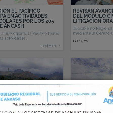
IÓN EL PACÍFICO
REVISAN AVANC
IPA EN ACTIVIDADES
DEL MÓDULO CIV
OLARES POR LOS 205
LITIGACIÓN ORA
E ÁNCASH
El Gobierno Regional
mediante la Gerencia
ia Subregional El Pacífico formó
as actividades…
17
FEB, 26
Read More