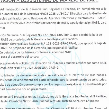
OTO INICIA SU CAMINO A
Subregión El Pac
ERNIDAD
nuevo proyecto
modernizar el I
no Regional de Áncash, a través
40 años
encia…
La Gerencia Subregion
Read More
una visita de campo…
17
FEB, 26