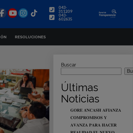
043-
311209
043-
602635
IÓN
RESOLUCIONES
Buscar
Bu
Últimas
Noticias
𝐆𝐎𝐑𝐄 𝐀́𝐍𝐂𝐀𝐒𝐇 𝐀𝐅𝐈𝐀𝐍𝐙𝐀
𝐂𝐎𝐌𝐏𝐑𝐎𝐌𝐈𝐒𝐎𝐒 𝐘
𝐀𝐕𝐀𝐍𝐙𝐀 𝐏𝐀𝐑𝐀 𝐇𝐀𝐂𝐄𝐑
𝐑𝐄𝐀𝐋𝐈𝐃𝐀𝐃 𝐄𝐋 𝐍𝐔𝐄𝐕𝐎