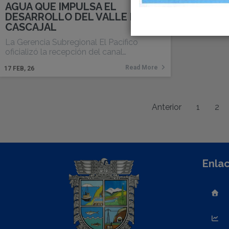
AGUA QUE IMPULSA EL
DESARROLLO DEL VALLE DE
CASCAJAL
La Gerencia Subregional El Pacífico
oficializó la recepción del canal…
Read More
17
FEB, 26
Anterior
1
2
Enlac