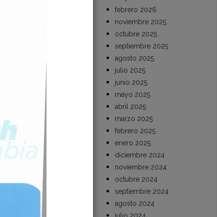
febrero 2026
alineada a las
noviembre 2025
gión necesita
octubre 2025
nal del Santa
septiembre 2025
encia Subregional…
agosto 2025
Read More
julio 2025
junio 2025
mayo 2025
abril 2025
marzo 2025
febrero 2025
enero 2025
diciembre 2024
noviembre 2024
octubre 2024
septiembre 2024
agosto 2024
julio 2024