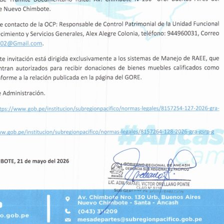
no Regional de Áncash
Ingeniería Civil 
a demandas de la
obras que la re
ia de Pallasca
La Universidad Nacio
presentó ante la Ger
jetivo de escuchar y recoger las
es necesidades…
17
FEB, 26
Read More