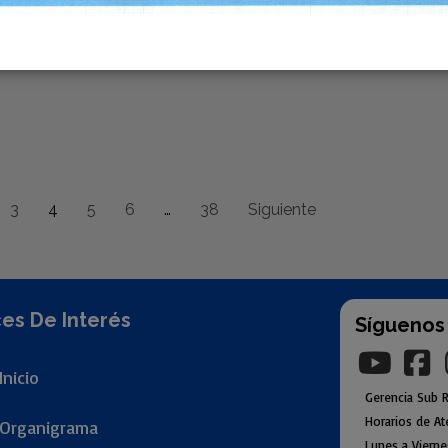
3
4
5
6
…
38
Siguiente
es De Interés
Síguenos
Inicio
Gerencia
Sub
R
Horarios de At
Organigr
ama
Lunes a Viern