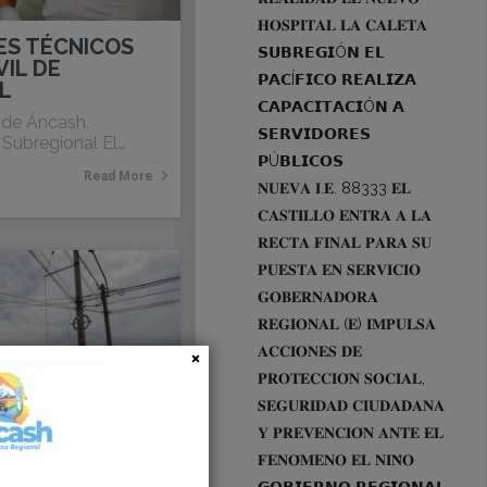
𝐇𝐎𝐒𝐏𝐈𝐓𝐀𝐋 𝐋𝐀 𝐂𝐀𝐋𝐄𝐓𝐀
ES TÉCNICOS
𝗦𝗨𝗕𝗥𝗘𝗚𝗜Ó𝗡 𝗘𝗟
IL DE
𝗣𝗔𝗖Í𝗙𝗜𝗖𝗢 𝗥𝗘𝗔𝗟𝗜𝗭𝗔
L
𝗖𝗔𝗣𝗔𝗖𝗜𝗧𝗔𝗖𝗜Ó𝗡 𝗔
 de Áncash,
𝗦𝗘𝗥𝗩𝗜𝗗𝗢𝗥𝗘𝗦
 Subregional El…
𝗣Ú𝗕𝗟𝗜𝗖𝗢𝗦
Read More
𝐍𝐔𝐄𝐕𝐀 𝐈.𝐄. 88333 𝐄𝐋
𝐂𝐀𝐒𝐓𝐈𝐋𝐋𝐎 𝐄𝐍𝐓𝐑𝐀 𝐀 𝐋𝐀
𝐑𝐄𝐂𝐓𝐀 𝐅𝐈𝐍𝐀𝐋 𝐏𝐀𝐑𝐀 𝐒𝐔
𝐏𝐔𝐄𝐒𝐓𝐀 𝐄𝐍 𝐒𝐄𝐑𝐕𝐈𝐂𝐈𝐎
𝐆𝐎𝐁𝐄𝐑𝐍𝐀𝐃𝐎𝐑𝐀
𝐑𝐄𝐆𝐈𝐎𝐍𝐀𝐋 (𝐄) 𝐈𝐌𝐏𝐔𝐋𝐒𝐀
𝐀𝐂𝐂𝐈𝐎𝐍𝐄𝐒 𝐃𝐄
𝐏𝐑𝐎𝐓𝐄𝐂𝐂𝐈𝐎́𝐍 𝐒𝐎𝐂𝐈𝐀𝐋,
𝐒𝐄𝐆𝐔𝐑𝐈𝐃𝐀𝐃 𝐂𝐈𝐔𝐃𝐀𝐃𝐀𝐍𝐀
𝐘 𝐏𝐑𝐄𝐕𝐄𝐍𝐂𝐈𝐎́𝐍 𝐀𝐍𝐓𝐄 𝐄𝐋
𝐅𝐄𝐍𝐎́𝐌𝐄𝐍𝐎 𝐄𝐋 𝐍𝐈𝐍̃𝐎