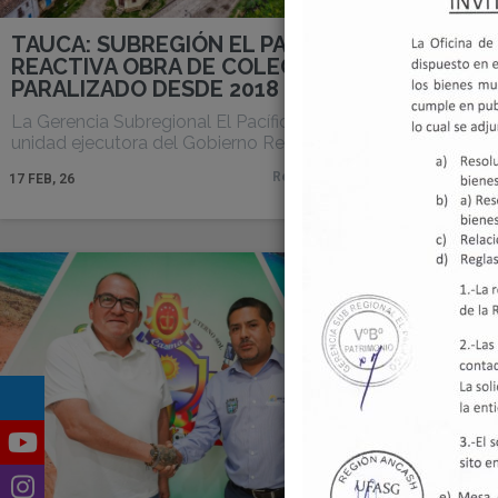
TAUCA: SUBREGIÓN EL PACÍFICO
PARIAC
REACTIVA OBRA DE COLEGIO
LA MOD
PARALIZADO DESDE 2018
El Gobier
de la Ger
La Gerencia Subregional El Pacífico,
unidad ejecutora del Gobierno Regional…
17
FEB, 26
Read More
17
FEB, 26