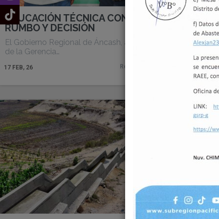
EDUCACIÓN TÉCNICA CON
Gobier
RUMBO Y DECISIÓN
articul
provinc
El Gobierno Regional de Áncash, a través
de la Gerencia…
Con el ob
principal
Read More
17
FEB, 26
17
FEB, 26